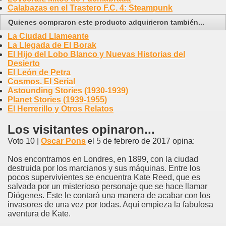
Calabazas en el Trastero F.C. 4: Steampunk
Quienes compraron este producto adquirieron también...
La Ciudad Llameante
La Llegada de El Borak
El Hijo del Lobo Blanco y Nuevas Historias del
Desierto
El León de Petra
Cosmos. El Serial
Astounding Stories (1930-1939)
Planet Stories (1939-1955)
El Herrerillo y Otros Relatos
Los visitantes opinaron...
Voto 10 |
Oscar Pons
el 5 de febrero de 2017 opina:
Nos encontramos en Londres, en 1899, con la ciudad
destruida por los marcianos y sus máquinas. Entre los
pocos supervivientes se encuentra Kate Reed, que es
salvada por un misterioso personaje que se hace llamar
Diógenes. Este le contará una manera de acabar con los
invasores de una vez por todas. Aquí empieza la fabulosa
aventura de Kate.