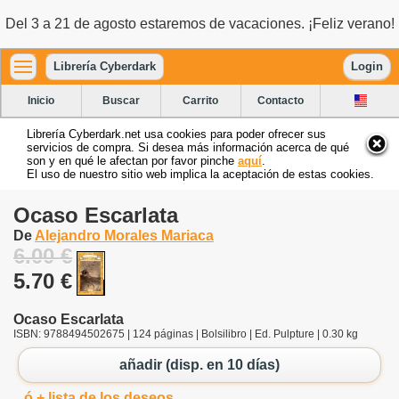
Del 3 a 21 de agosto estaremos de vacaciones. ¡Feliz verano!
Librería Cyberdark
Login
Inicio
Buscar
Carrito
Contacto
Librería Cyberdark.net usa cookies para poder ofrecer sus
servicios de compra. Si desea más información acerca de qué
son y en qué le afectan por favor pinche
aquí
.
El uso de nuestro sitio web implica la aceptación de estas cookies.
Ocaso Escarlata
De
Alejandro Morales Mariaca
6.00 €
5.70 €
Ocaso Escarlata
ISBN: 9788494502675 | 124 páginas | Bolsilibro | Ed. Pulpture | 0.30 kg
añadir (disp. en 10 días)
ó + lista de los deseos