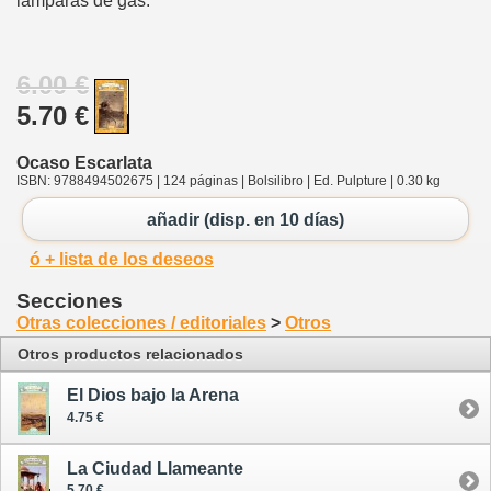
lámparas de gas.
6.00 €
5.70 €
Ocaso Escarlata
ISBN: 9788494502675 | 124 páginas | Bolsilibro | Ed. Pulpture | 0.30 kg
añadir (disp. en 10 días)
ó + lista de los deseos
Secciones
Otras colecciones / editoriales
>
Otros
Otros productos relacionados
El Dios bajo la Arena
4.75 €
La Ciudad Llameante
5.70 €