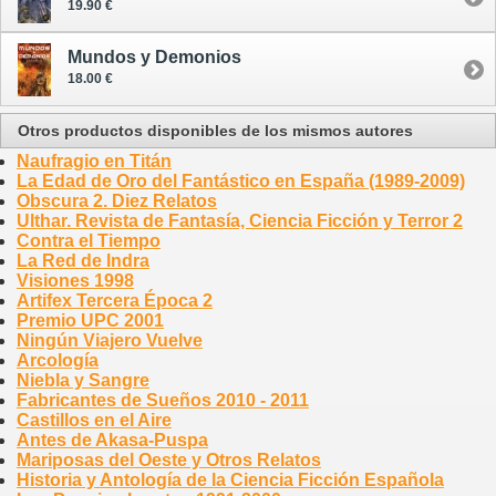
19.90 €
Mundos y Demonios
18.00 €
Otros productos disponibles de los mismos autores
Naufragio en Titán
La Edad de Oro del Fantástico en España (1989-2009)
Obscura 2. Diez Relatos
Ulthar. Revista de Fantasía, Ciencia Ficción y Terror 2
Contra el Tiempo
La Red de Indra
Visiones 1998
Artifex Tercera Época 2
Premio UPC 2001
Ningún Viajero Vuelve
Arcología
Niebla y Sangre
Fabricantes de Sueños 2010 - 2011
Castillos en el Aire
Antes de Akasa-Puspa
Mariposas del Oeste y Otros Relatos
Historia y Antología de la Ciencia Ficción Española