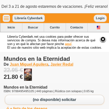
Del 3 a 21 de agosto estaremos de vacaciones. ¡Feliz verano!
Librería Cyberdark
Login
Inicio
Buscar
Carrito
Contacto
Librería Cyberdark.net usa cookies para poder ofrecer sus
servicios de compra. Si desea más información acerca de qué
son y en qué le afectan por favor pinche
aquí
.
El uso de nuestro sitio web implica la aceptación de estas cookies.
Mundos en la Eternidad
De
Juan Miguel Aguilera
,
Javier Redal
22.95 €
21.80 €
Mundos en la Eternidad
ISBN: 9788495495105 | 440 páginas | Rústica con solapas | 0.65 kg
(no disponible) solicitar
ó + lista de los deseos