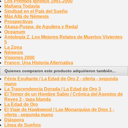
Los Premios Ignotus 1991-2000
Mañana Todavía
Sindbad en el País del Sueño
Más Allá de Némesis
Prospectivas
Akasa-Puspa, de Aguilera y Redal
Oceanum
Antología Z. Los Mejores Relatos de Muertos Vivientes
5
La Zona
Némesis
Visiones 2000
Franco. Una Historia Alternativa
Quienes compraron este producto adquirieron también...
Fénix Exultante / La Edad de Oro 2 - oferta - segunda
mano
La Trascendencia Dorada / La Edad de Oro 3
El Temor de un Hombre Sabio / Crónica del Asesino de
Reyes 2 - tapa blanda
La Edad de Oro
El Viaje de Hawkwood / Las Monarquías de Dios 1 -
oferta - segunda mano
Diáspora
Línea de Sueños