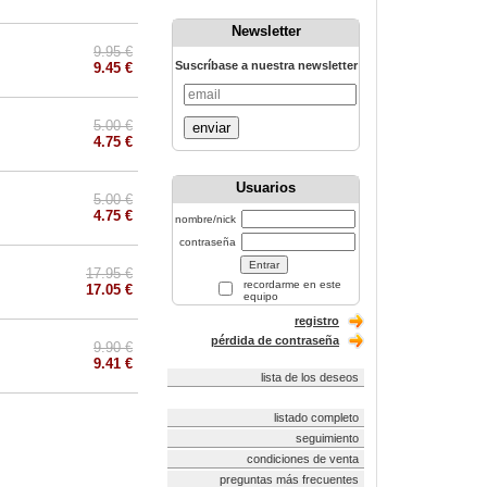
Newsletter
9.95 €
Suscríbase a nuestra newsletter
9.45 €
5.00 €
enviar
4.75 €
Usuarios
5.00 €
4.75 €
nombre/nick
contraseña
17.95 €
recordarme en este
17.05 €
equipo
registro
pérdida de contraseña
9.90 €
9.41 €
lista de los deseos
listado completo
seguimiento
condiciones de venta
preguntas más frecuentes