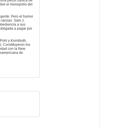
 una pieza clásica de
sobre el monopolio del
igente. Pero el humor
s lanzan. Sam J.
obediencia a sus
 obligada a pagar por
 Pohl y Kornbluth,
. Constituyeron los
 edad con la New
rteamericana de