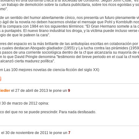
solitario) es una durísima crítica a la sociedad de consumo. Según John Clute, "es
a: un trabajo de demolición sobre la cultura publicitaria, sobre los ricos egoístas y 
smo".
de un sentido del humor abiertamente cínico, nos presenta un futuro plenamente v
mo ágil de la novela no deben hacernos olvidar el mensaje que Pohl y Kornbluth no
l la compara con 1984 en los siguientes términos: "El Gran Hermano somete a la 
 a puntapiés. El nuevo tirano industrial los droga, y la víctima puede incluso verse
legio de que le pateen la cara".
es del espacio es la más brillante de las antiutopías escritas en colaboración por
as cuales destacan Abogado gladiador (1955) y La lucha contra las pirámides (1959)
s pasos de una corriente sociológica dentro de la cf que alcanzaría su mayoría de
n lo que David Pringle denomina "testimonio del breve periodo en el cual la cf no
 alcanzó cierta madurez política".
en Las 100 mejores novelas de ciencia-ficción del siglo XX)
iedler
el 27 de abril de 2013 le pone un
9
l 30 de marzo de 2012 opina:
ico del que no se puede prescindir. Para nada desfasado.
K
el 30 de noviembre de 2011 le pone un
7