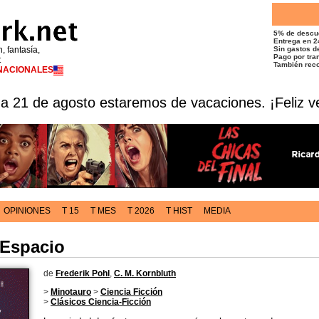
5% de descu
Entrega en 2
n, fantasía,
Sin gastos de
Pago por tran
t
También reco
RNACIONALES
 a 21 de agosto estaremos de vacaciones. ¡Feliz v
OPINIONES
T 15
T MES
T 2026
T HIST
MEDIA
 Espacio
de
Frederik Pohl
,
C. M. Kornbluth
>
Minotauro
>
Ciencia Ficción
>
Clásicos Ciencia-Ficción