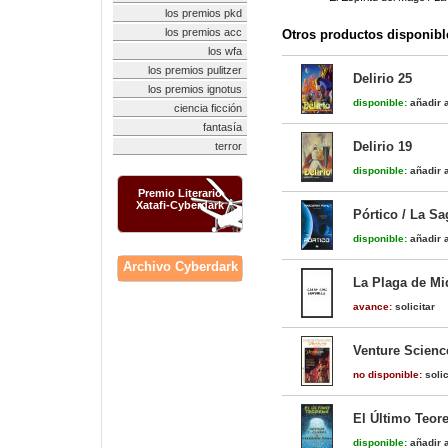
los premios pkd
los premios acc
Otros productos disponibl
los wfa
los premios pulitzer
Delirio 25
los premios ignotus
disponible:
añadir a
ciencia ficción
fantasía
Delirio 19
terror
disponible:
añadir a
Premio Literario
Xatafi-Cyberdark
Pórtico / La S
disponible:
añadir a
Archivo Cyberdark
La Plaga de Mid
avance:
solicitar
Venture Science
no disponible:
solic
El Último Teor
disponible:
añadir a