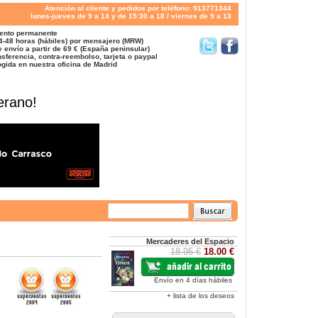
Atención al cliente y pedidos por teléfono: 913771344
lunes-jueves de 9 a 14 y de 15:30 a 18 / viernes de 9 a 13
ento permanente
4-48 horas (hábiles) por mensajero (MRW)
 envío a partir de 69 € (España peninsular)
sferencia, contra-reembolso, tarjeta o paypal
gida en nuestra oficina de Madrid
erano!
Mercaderes del Espacio
18.95 €
18.00 €
Envío en 4 días hábiles
+ lista de los deseos