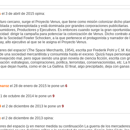
s
el 3 de abril de 2015 opina:
turo cercano, surge el Proyecto Venus, que tiene como misión colonizar dicho plan
blada y sobreexplotada y está dominada por grandes corporaciones publicitarias.
umidores, Productores y Ejecutivos. Es entonces cuando surge la gran oportunid
cidad: dirigir la campaña para potenciar la colonización de Venus. Dicho contrato a
e la Sociedad Fowler Schocken, a la que pertenece el protagonista y narrador de l
y, alto ejecutivo al que se le asigna el Proyecto Venus.
res del espacio' (The Space Merchants, 1954), escrita por Frederik Pohl y C.M. Ko
a de una sociedad mercantilista y consumista hasta el exceso. Quizá haya personaje
vejecido mal, pero sigue siendo una gran novela de ciencia ficción, escrita con gra
ación: estrategias, conspiraciones, política, terroristas, conservacionistas, etc. La 
que dejan huella, como el de La Gallina. El final, algo precipitado, deja con gana
maroz
el 28 de enero de 2015 le pone un
6
21 de octubre de 2014 le pone un
9
9
el 2 de diciembre de 2013 le pone un
9
k
el 2 de diciembre de 2013 opina:
res del espacio (y en menor medida su continuación La guerra de los mercaderes,