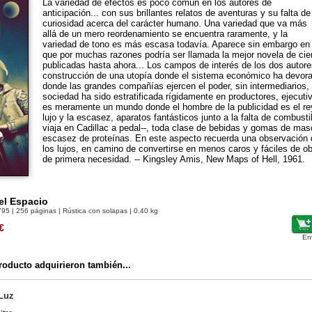
La variedad de efectos es poco común en los autores de
anticipación... con sus brillantes relatos de aventuras y su falta de
curiosidad acerca del carácter humano. Una variedad que va más
allá de un mero reordenamiento se encuentra raramente, y la
variedad de tono es más escasa todavía. Aparece sin embargo en
que por muchas razones podría ser llamada la mejor novela de cien
publicadas hasta ahora... Los campos de interés de los dos autore
construcción de una utopía donde el sistema económico ha devorad
donde las grandes compañías ejercen el poder, sin intermediarios, y 
sociedad ha sido estratificada rígidamente en productores, ejecut
es meramente un mundo donde el hombre de la publicidad es el r
lujo y la escasez, aparatos fantásticos junto a la falta de combust
viaja en Cadillac a pedal--, toda clase de bebidas y gomas de mas
escasez de proteínas. En este aspecto recuerda una observación 
los lujos, en camino de convertirse en menos caros y fáciles de ob
de primera necesidad. -- Kingsley Amis, New Maps of Hell, 1961.
el Espacio
795
| 256 páginas | Rústica con solapas | 0.40 kg
€
En
oducto adquirieron también...
 Luz