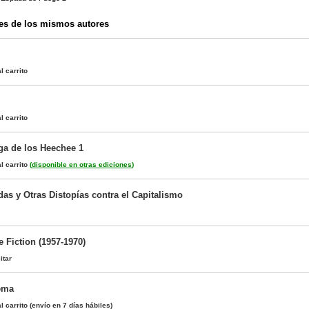
es de los mismos autores
l carrito
l carrito
aga de los Heechee 1
l carrito
(
disponible en otras ediciones
)
as y Otras Distopías contra el Capitalismo
 Fiction (1957-1970)
itar
ema
l carrito
(envío en 7 días hábiles)