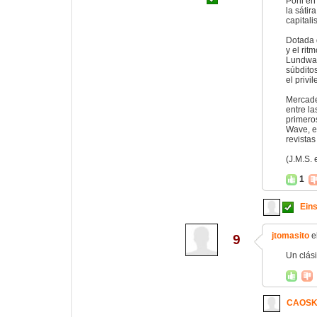
Pohl en 
la sátir
capitali
Dotada 
y el rit
Lundwal
súbditos
el privi
Mercader
entre l
primero
Wave, e
revistas
(J.M.S. 
1
Eins
jtomasito
e
9
Un clás
CAOS