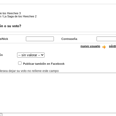
de los Heechee 3
te / La Saga de los Heechee 2
ón o su voto?
e/Nick
Contraseña
nuevo usuario
pérd
ón
Publicar también en Facebook
 desea dejar su voto no rellene este campo