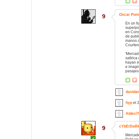
Oscar Pon
9
En un fu
superpo
en Cons
de publi
manos d
Courtena
'Mercade
satíric
hayan en
e imagin
pasajes 
davida
hyp
el 
Aldes7
cYbErDaR
9
Mercade