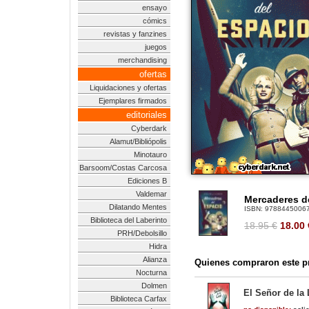
ensayo
cómics
revistas y fanzines
juegos
merchandising
ofertas
Liquidaciones y ofertas
Ejemplares firmados
editoriales
Cyberdark
Alamut/Bibliópolis
Minotauro
Barsoom/Costas Carcosa
Ediciones B
Valdemar
Mercaderes d
Dilatando Mentes
ISBN:
9788445006
Biblioteca del Laberinto
18.95 €
18.00
PRH/Debolsillo
Hidra
Alianza
Quienes compraron este pr
Nocturna
Dolmen
El Señor de la
Biblioteca Carfax