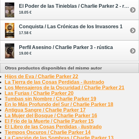
El Poder de las Tinieblas / Charlie Parker 2 - rústica
18.05 €
Conquista / Las Crónicas de los Invasores 1
17.58 €
Perfil Asesino / Charlie Parker 3 - rústica
19.00 €
Otros productos disponibles del mismo autor
Hijos de Eva / Charlie Parker 22
La Tierra de las Cosas Perdidas - ilustrado
Los Mensajeros de la Oscuridad / Charlie Parker 21
Las Furias / Charlie Parker 20
Tumbas sin Nombre / Charlie Parker 19
En lo Más Profundo del Sur / Charlie Parker 18
Antigua Sangre / Charlie Parker 17
La Mujer del Bosque / Charlie Parker 16
El Frío de la Muerte / Charlie Parker 15
El Libro de las Cosas Perdidas - ilustrado
Tiempos Oscuros / Charlie Parker 14
La Canción de las Sombras / Charlie Parker 13