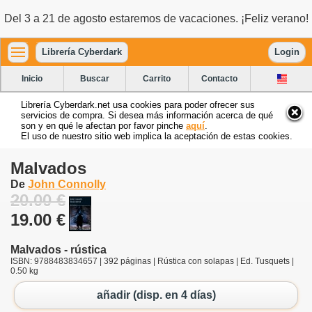
Del 3 a 21 de agosto estaremos de vacaciones. ¡Feliz verano!
Librería Cyberdark
Login
Inicio
Buscar
Carrito
Contacto
Librería Cyberdark.net usa cookies para poder ofrecer sus
servicios de compra. Si desea más información acerca de qué
son y en qué le afectan por favor pinche
aquí
.
El uso de nuestro sitio web implica la aceptación de estas cookies.
Malvados
De
John Connolly
20.00 €
19.00 €
Malvados - rústica
ISBN: 9788483834657 | 392 páginas | Rústica con solapas | Ed. Tusquets |
0.50 kg
añadir (disp. en 4 días)