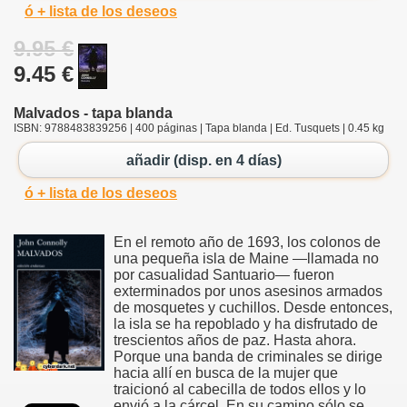
ó + lista de los deseos
9.95 €
9.45 €
Malvados - tapa blanda
ISBN: 9788483839256 | 400 páginas | Tapa blanda | Ed. Tusquets | 0.45 kg
añadir (disp. en 4 días)
ó + lista de los deseos
En el remoto año de 1693, los colonos de
una pequeña isla de Maine —llamada no
por casualidad Santuario— fueron
exterminados por unos asesinos armados
de mosquetes y cuchillos. Desde entonces,
la isla se ha repoblado y ha disfrutado de
trescientos años de paz. Hasta ahora.
Porque una banda de criminales se dirige
hacia allí en busca de la mujer que
traicionó al cabecilla de todos ellos y lo
envió a la cárcel. En su camino sólo se