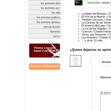
disponible:
añadir a
los premios pkd
los premios acc
los wfa
La Mujer del Bosque / Ch
El Frío de la Muerte / Ch
los premios pulitzer
Tiempos Oscuros / Char
los premios ignotus
La Canción de las Sombr
El Invierno del Lobo / Ch
ciencia ficción
La Ira de los Ángeles / C
fantasía
Cuervos / Charlie Parke
Voces que Susurran / Ch
terror
Los Amantes / Charlie P
... y otros 12 más...
Premio Literario
¿Quiere dejarnos su opini
Xatafi-Cyberdark
Nombr
Archivo Cyberdark
Valoraci
Si sólo