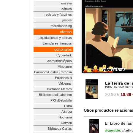
ensayo
cómics
revistas y fanzines
juegos
merchandising
ofertas
Liquidaciones y ofertas
Ejemplares firmados
editoriales
Cyberdark
Alamut/Bibliópolis
Minotauro
Barsoom/Costas Carcosa
Ediciones B
La Tierra de 
Valdemar
ISBN:
9788411076
Dilatando Mentes
20.90 €
19.86
Biblioteca del Laberinto
PRH/Debolsillo
Hidra
Otros productos relaciona
Alianza
Nocturna
Dolmen
El Libro de las
Biblioteca Carfax
disponible:
añadir a