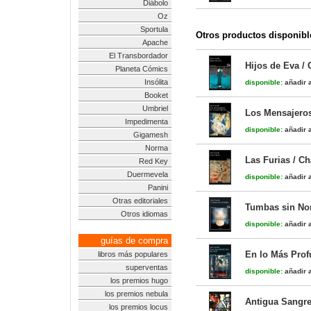
Diábolo
Oz
Sportula
Otros productos disponibl
Apache
El Transbordador
Hijos de Eva / 
Planeta Cómics
Insólita
disponible:
añadir a
Booket
Umbriel
Los Mensajeros
Impedimenta
disponible:
añadir a
Gigamesh
Norma
Las Furias / Ch
Red Key
Duermevela
disponible:
añadir a
Panini
Otras editoriales
Tumbas sin Nom
Otros idiomas
disponible:
añadir a
guías de compra
En lo Más Profu
libros más populares
superventas
disponible:
añadir a
los premios hugo
los premios nebula
Antigua Sangre 
los premios locus