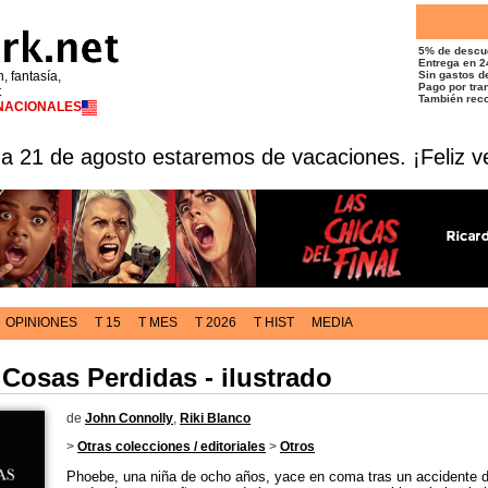
5% de descu
Entrega en 2
n, fantasía,
Sin gastos de
Pago por tran
t
También reco
RNACIONALES
 a 21 de agosto estaremos de vacaciones. ¡Feliz v
OPINIONES
T 15
T MES
T 2026
T HIST
MEDIA
 Cosas Perdidas - ilustrado
de
John Connolly
,
Riki Blanco
>
Otras colecciones / editoriales
>
Otros
Phoebe, una niña de ocho años, yace en coma tras un accidente 