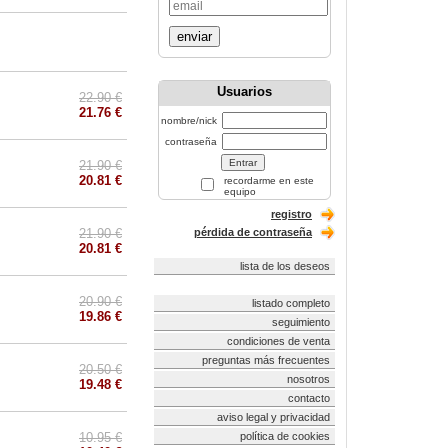
enviar
Usuarios
22.90 €
21.76 €
nombre/nick
contraseña
21.90 €
20.81 €
recordarme en este
equipo
registro
21.90 €
pérdida de contraseña
20.81 €
lista de los deseos
20.90 €
listado completo
19.86 €
seguimiento
condiciones de venta
preguntas más frecuentes
20.50 €
nosotros
19.48 €
contacto
aviso legal y privacidad
10.95 €
política de cookies