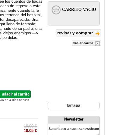
lee los cuentos de hadas
aerla de regreso a este
cisamente cuando la fe
s terrenos del hospital,
utor desaparecido. Una
gar lleno de fantasía:
e amado de su padre, una
revisar y comprar
nde viejos enemigos —y
s perdidas.
vaciar carrito
vío en 4 días hábiles
fantasía
Newsletter
19.00 €
Suscríbase a nuestra newsletter
18.05 €