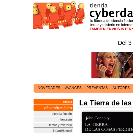
tu librería de ciencia ficció
terror y misterio en Interne
TAMBIÉN ENVÍOS INTE
Del 3
NOVEDADES
AVANCES
PREVENTAS
AUTORES
La Tierra de las
inicio
género/temática
ciencia ficción
fantasía
terror y misterio
infantil/juvenil