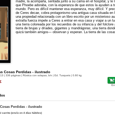
madre, la acompaña, sentada junto a su cama en el hospital, y le 
que Phoebe adoraba, con la esperanza de que estos la ayuden a tr
mundo. Pero es difícil mantener esa esperanza, muy difícil. Y pre
de Ceres decae, cobra protagonismo una antigua casa situada en lo
una propiedad relacionada con un libro escrito por un misterioso a
extraña fuerza impele a Ceres a entrar en esa casa y viajar a un lu
una tierra coloreada por los recuerdos de su infancia y del folclor
tierra de brujas y dríades, gigantes y mandrágoras; una tierra do
quizá también amigos— observan y esperan. La tierra de las cosa
las Cosas Perdidas - ilustrado
913
| 336 páginas | Rústica con solapas, b/n | Ed. Tusquets | 0.60 kg
€
En
dos
 Cosas Perdidas - ilustrado
l carrito
(envío en 4 días hábiles)