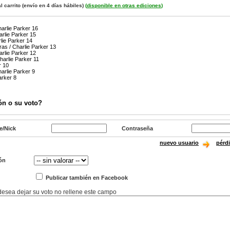
l carrito
(envío en 4 días hábiles)
(
disponible en otras ediciones
)
arlie Parker 16
arlie Parker 15
lie Parker 14
as / Charlie Parker 13
arlie Parker 12
harlie Parker 11
r 10
arlie Parker 9
arker 8
ón o su voto?
e/Nick
Contraseña
nuevo usuario
pérd
ón
Publicar también en Facebook
 desea dejar su voto no rellene este campo