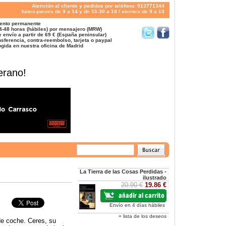
Atención al cliente y pedidos por teléfono: 913771344
lunes-jueves de 9 a 14 y de 15:30 a 18 / viernes de 9 a 13
ento permanente
4-48 horas (hábiles) por mensajero (MRW)
 envío a partir de 69 € (España peninsular)
sferencia, contra-reembolso, tarjeta o paypal
gida en nuestra oficina de Madrid
erano!
La Tierra de las Cosas Perdidas -
ilustrado
20.90 €
19.86 €
Envío en 4 días hábiles
+ lista de los deseos
de coche. Ceres, su