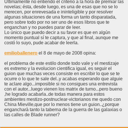
Últimamente no entiendo el criterio a la hora de premiar las
novelas; ésta, desde luego, es una de esas que no se lo
merecen, por enrevesada e ininteligible y por resolver
algunas situaciones de una forma un tanto disparatada,
pero sobre todo por no ser uno de esos libros que te
enganchan y no puedes parar de leer.
Lo único que puedo decir a su favor es que en algún
momento puntual sí te captura, y que al final, aunque me
costó lo suyo, pude acabar de leerla.
emilioballenero
el 8 de mayo de 2008 opina:
el problema de este estilo donde todo vale y el mestizaje
es extremo y la evolucion cientifica igual, es seguir el
guion que muchas veces consiste en escribir lo que se te
ocurre o lo que te sale del..y acabas esperando que alguie
te aclare algo...imposible si no consigues una entrevista
con el autor...luego vienen los matrix de turno...pero bueno
,he logrado acabarla..de todas manera para estos
ambientes mestizo-postnuclear-victorianos me quedo con
China Mieville,que por lo menos tiene un guion..¿porque
engancharà tanto la taberna de la guerra de las galaxias o
las calles de Blade runner?