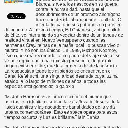
Blanca, sirve a los násticos en su guerra
contra la humanidad, hasta que el
descubrimiento de un artefacto alienígena
hace que decida abandonar el conflicto. O
intentarlo, ya que sus patronos no parecen
de acuerdo. Al mismo tiempo, Ed Chianese, antiguo piloto
de élite, ve interrumpido su vegetar dentro de un tanque de
realidad virtual en Nuevo Venuspuerto cuando las
hermanas Cray, reinas de la mafia local, lo buscan vivo o
muerto. Y no son las únicas. En 1999, Michael Kearney,
físico que será recordado como padre del viaje estelar, se
ve perseguido por una siniestra presencia, de posible
origen extraterrestre, que le atormenta desde la infancia.
La respuesta a todos los misterios se encuentra en el
Canal Kefahuchi, una singularidad desnuda cuya luz ha
atraído, a lo largo de millones de años, a todas las
especies inteligentes de la galaxia.
"M. John Harrison es el único escritor del mundo que
percibe con idéntica claridad la extrañeza intrínseca de la
física cuántica y las agotadoras banalidades de la vida
urbana contemporánea. Esto es space opera para estos
tiempos oscuros, y Luz es brillante." Iain Banks
"M. John Harrison demuestra lo que sólo siguen dudando