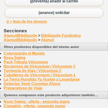
(preventa) añadir al carrito
(avance) solicitar
ó + lista de los deseos
Secciones
Alamut/Bibliópolis
>
Bibliópolis Fantástica
Alamut/Bibliópolis
>
Alamut
Otros productos disponibles del mismo autor
Colonizando el Mundo
Nova Swing
Pack Trilogía Viriconium
Nocturnos de Viriconium / Viriconium 3
Tormenta de Alas / Viriconium 2
Caballeros de Viriconium / Viriconium 1
La Tierra Hundida Ya Vuelve a Levantarse
Deberías Venir Conmigo Ahora
Preparativos de Viaje
Quienes compraron este producto adquirieron también...
Nova Swing - oferta - segunda mano
Cismatrix - oferta - segunda mano