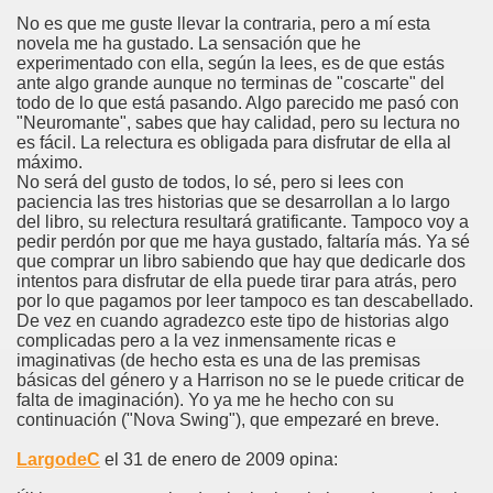
No es que me guste llevar la contraria, pero a mí esta
novela me ha gustado. La sensación que he
experimentado con ella, según la lees, es de que estás
ante algo grande aunque no terminas de "coscarte" del
todo de lo que está pasando. Algo parecido me pasó con
"Neuromante", sabes que hay calidad, pero su lectura no
es fácil. La relectura es obligada para disfrutar de ella al
máximo.
No será del gusto de todos, lo sé, pero si lees con
paciencia las tres historias que se desarrollan a lo largo
del libro, su relectura resultará gratificante. Tampoco voy a
pedir perdón por que me haya gustado, faltaría más. Ya sé
que comprar un libro sabiendo que hay que dedicarle dos
intentos para disfrutar de ella puede tirar para atrás, pero
por lo que pagamos por leer tampoco es tan descabellado.
De vez en cuando agradezco este tipo de historias algo
complicadas pero a la vez inmensamente ricas e
imaginativas (de hecho esta es una de las premisas
básicas del género y a Harrison no se le puede criticar de
falta de imaginación). Yo ya me he hecho con su
continuación ("Nova Swing"), que empezaré en breve.
LargodeC
el 31 de enero de 2009 opina: