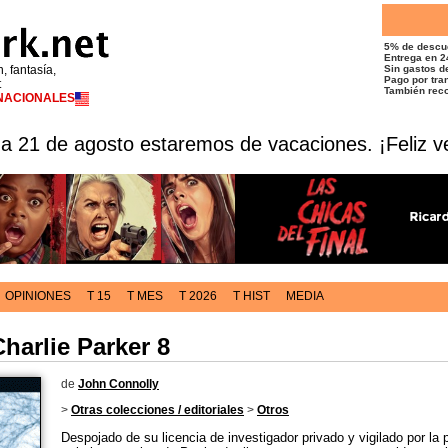
5% de descu
Entrega en 2
n, fantasía,
Sin gastos de
Pago por tran
t
También reco
RNACIONALES
 a 21 de agosto estaremos de vacaciones. ¡Feliz v
OPINIONES
T 15
T MES
T 2026
T HIST
MEDIA
harlie Parker 8
de
John Connolly
>
Otras colecciones / editoriales
>
Otros
Despojado de su licencia de investigador privado y vigilado por la p