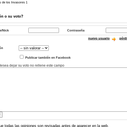
s de los Invasores 1
ón o su voto?
e/Nick
Contraseña
nuevo usuario
pérd
ón
Publicar también en Facebook
 desea dejar su voto no rellene este campo
ue todas las opiniones son revisadas antes de aparecer en la web.