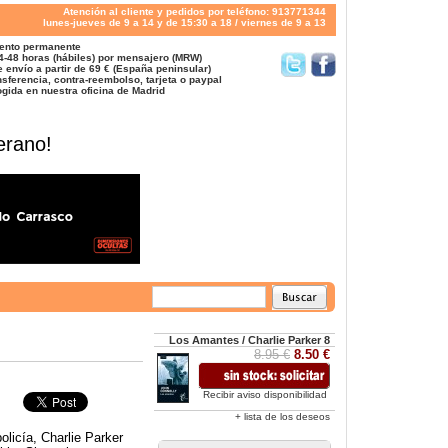
Atención al cliente y pedidos por teléfono: 913771344
lunes-jueves de 9 a 14 y de 15:30 a 18 / viernes de 9 a 13
ento permanente
4-48 horas (hábiles) por mensajero (MRW)
 envío a partir de 69 € (España peninsular)
sferencia, contra-reembolso, tarjeta o paypal
gida en nuestra oficina de Madrid
erano!
Los Amantes / Charlie Parker 8
8.95 €
8.50 €
Recibir aviso disponibilidad
+ lista de los deseos
olicía, Charlie Parker