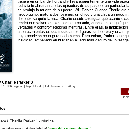
trabaja en un bar de Portland y lleva aparentemente una vida apac
todavía le abruman ciertos episodios de su pasado, en particular l
se produjo la muerte de su padre, Will Parker. Cuando Charlie era n
neoyorquino, mató a dos jóvenes, un chico y una chica un poco ma
después se quitó la vida. Charlie decide averiguar qué ocurrió exa
tendrá que volver los ojos hacia su pasado, aunque eso signifique
verdades y comprometedoras mentiras. Entre ellas, la implicación
acontecimientos de dos inquietantes figuras: un hombre y una muje
cuya aparición no augura nada bueno. Para colmo, Parker tiene que
insidioso, empeñado en hurgar en el lado más oscuro del investiga
 Charlie Parker 8
187
| 336 páginas | Tapa blanda | Ed. Tusquets | 0.40 kg
Recib
dos
re / Charlie Parker 1 - rústica
l carrito
(envío en 4 días hábiles)
(
disponible en otras ediciones
)