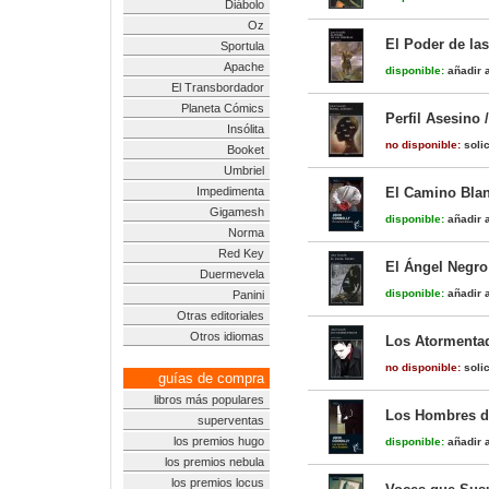
Diábolo
Oz
El Poder de las
Sportula
Apache
disponible:
añadir a
El Transbordador
Planeta Cómics
Perfil Asesino /
Insólita
no disponible:
solic
Booket
Umbriel
Impedimenta
El Camino Blanc
Gigamesh
disponible:
añadir a
Norma
Red Key
El Ángel Negro 
Duermevela
disponible:
añadir a
Panini
Otras editoriales
Otros idiomas
Los Atormentado
no disponible:
solic
guías de compra
libros más populares
Los Hombres de
superventas
los premios hugo
disponible:
añadir a
los premios nebula
los premios locus