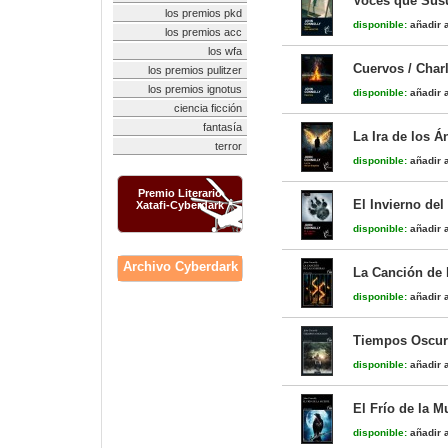
Voces que Susu
los premios pkd
disponible:
añadir a
los premios acc
los wfa
Cuervos / Charl
los premios pulitzer
los premios ignotus
disponible:
añadir a
ciencia ficción
fantasía
La Ira de los Á
terror
disponible:
añadir a
Premio Literario
El Invierno del
Xatafi-Cyberdark
disponible:
añadir a
Archivo Cyberdark
La Canción de l
disponible:
añadir a
Tiempos Oscuros
disponible:
añadir a
El Frío de la Mu
disponible:
añadir a