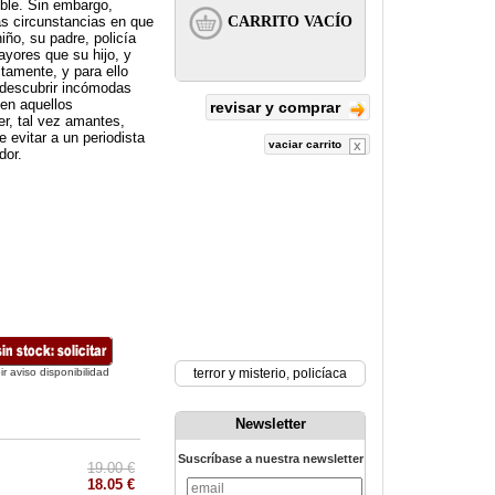
ible. Sin embargo,
as circunstancias en que
iño, su padre, policía
yores que su hijo, y
ctamente, y para ello
 descubrir incómodas
 en aquellos
revisar y comprar
r, tal vez amantes,
 evitar a un periodista
vaciar carrito
dor.
ir aviso disponibilidad
terror y misterio
,
policíaca
Newsletter
Suscríbase a nuestra newsletter
19.00 €
18.05 €