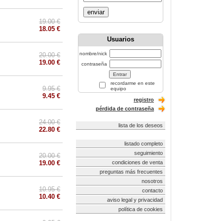
enviar
19.00 €
18.05 €
Usuarios
nombre/nick
20.00 €
19.00 €
contraseña
recordarme en este
9.95 €
equipo
9.45 €
registro
pérdida de contraseña
24.00 €
lista de los deseos
22.80 €
listado completo
seguimiento
20.00 €
19.00 €
condiciones de venta
preguntas más frecuentes
nosotros
10.95 €
contacto
10.40 €
aviso legal y privacidad
política de cookies