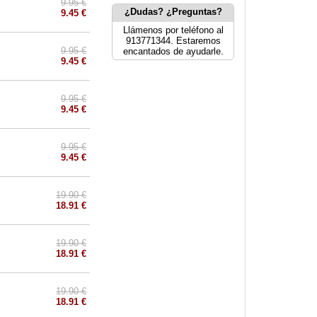
9.95 €
¿Dudas? ¿Preguntas?
9.45 €
Llámenos por teléfono al
913771344. Estaremos
9.95 €
encantados de ayudarle.
9.45 €
9.95 €
9.45 €
9.95 €
9.45 €
19.90 €
18.91 €
19.90 €
18.91 €
19.90 €
18.91 €