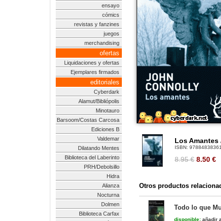
ensayo
cómics
revistas y fanzines
juegos
merchandising
ofertas
Liquidaciones y ofertas
Ejemplares firmados
editoriales
Cyberdark
Alamut/Bibliópolis
Minotauro
Barsoom/Costas Carcosa
Ediciones B
Valdemar
Los Amantes /
ISBN:
9788483836
Dilatando Mentes
Biblioteca del Laberinto
8.95 €
8.50
€
PRH/Debolsillo
Hidra
Otros productos relaciona
Alianza
Nocturna
Dolmen
Todo lo que Mue
Biblioteca Carfax
disponible:
añadir a