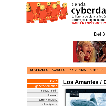
tu librería de ciencia ficció
terror y misterio en Interne
TAMBIÉN ENVÍOS INTE
Del 3
NOVEDADES
AVANCES
PREVENTAS
AUTORES
Los Amantes / C
inicio
género/temática
ciencia ficción
fantasía
terror y misterio
infantil/juvenil