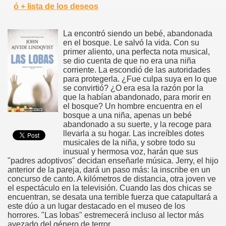
ó + lista de los deseos
La encontró siendo un bebé, abandonada
en el bosque. Le salvó la vida. Con su
primer aliento, una perfecta nota musical,
se dio cuenta de que no era una niña
corriente. La escondió de las autoridades
para protegerla. ¿Fue culpa suya en lo que
se convirtió? ¿O era esa la razón por la
que la habían abandonado, para morir en
el bosque? Un hombre encuentra en el
bosque a una niña, apenas un bebé
abandonado a su suerte, y la recoge para
llevarla a su hogar. Las increíbles dotes
musicales de la niña, y sobre todo su
inusual y hermosa voz, harán que sus
"padres adoptivos" decidan enseñarle música. Jerry, el hijo
anterior de la pareja, dará un paso más: la inscribe en un
concurso de canto. A kilómetros de distancia, otra joven ve
el espectáculo en la televisión. Cuando las dos chicas se
encuentran, se desata una terrible fuerza que catapultará a
este dúo a un lugar destacado en el museo de los
horrores. "Las lobas" estremecerá incluso al lector más
avezado del género de terror.