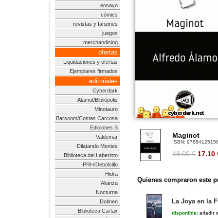
ensayo
cómics
revistas y fanzines
juegos
merchandising
ofertas
Liquidaciones y ofertas
Ejemplares firmados
editoriales
Cyberdark
Alamut/Bibliópolis
Minotauro
Barsoom/Costas Carcosa
Ediciones B
Maginot
Valdemar
ISBN:
9788412515
Dilatando Mentes
18.00 €
17.10
Biblioteca del Laberinto
PRH/Debolsillo
Hidra
Quienes compraron este pr
Alianza
Nocturna
La Joya en la 
Dolmen
Biblioteca Carfax
disponible:
añadir a