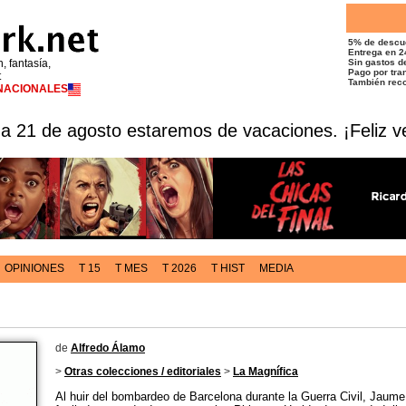
5% de descu
Entrega en 2
n, fantasía,
Sin gastos de
Pago por tran
t
También reco
RNACIONALES
 a 21 de agosto estaremos de vacaciones. ¡Feliz v
OPINIONES
T 15
T MES
T 2026
T HIST
MEDIA
de
Alfredo Álamo
>
Otras colecciones / editoriales
>
La Magnífica
Al huir del bombardeo de Barcelona durante la Guerra Civil, Jaum