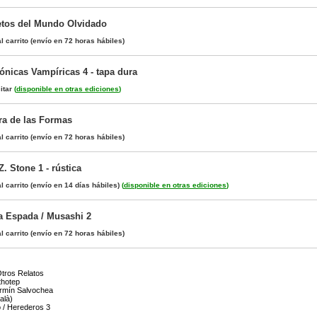
etos del Mundo Olvidado
l carrito
(envío en 72 horas hábiles)
ónicas Vampíricas 4 - tapa dura
itar
(
disponible en otras ediciones
)
ra de las Formas
l carrito
(envío en 72 horas hábiles)
. Stone 1 - rústica
l carrito
(envío en 14 días hábiles)
(
disponible en otras ediciones
)
a Espada / Musashi 2
l carrito
(envío en 72 horas hábiles)
tros Relatos
thotep
rmín Salvochea
alà)
 / Herederos 3