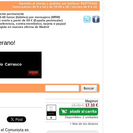
Atención al cliente y pedidos por teléfono: 913771344
lunes-jueves de 9 a 14 y de 15:30 a 18 / viernes de 9 a 13
ento permanente
4-48 horas (hábiles) por mensajero (MRW)
 envío a partir de 69 € (España peninsular)
sferencia, contra-reembolso, tarjeta o paypal
gida en nuestra oficina de Madrid
erano!
Maginot
18.00 €
17.10 €
Disponibles: 2 unidades
+ lista de los deseos
e el Comunista es