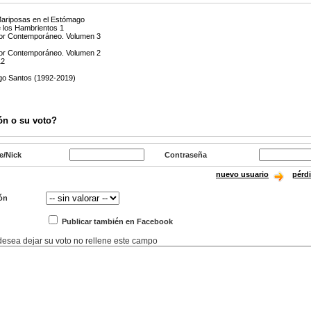
Mariposas en el Estómago
 los Hambrientos 1
rror Contemporáneo. Volumen 3
rror Contemporáneo. Volumen 2
12
go Santos (1992-2019)
ón o su voto?
e/Nick
Contraseña
nuevo usuario
pérd
ón
Publicar también en Facebook
 desea dejar su voto no rellene este campo