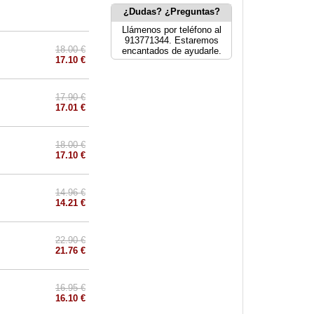
¿Dudas? ¿Preguntas?
Llámenos por teléfono al
913771344. Estaremos
18.00 €
encantados de ayudarle.
17.10 €
17.90 €
17.01 €
18.00 €
17.10 €
14.96 €
14.21 €
22.90 €
21.76 €
16.95 €
16.10 €