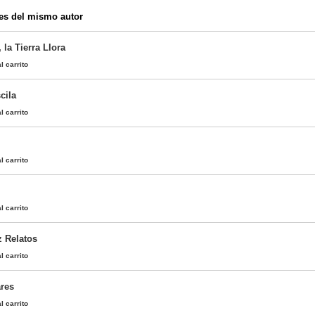
es del mismo autor
 la Tierra Llora
l carrito
cila
l carrito
l carrito
l carrito
z Relatos
l carrito
ares
l carrito