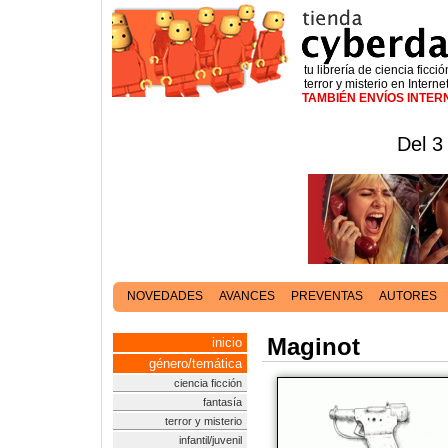
tu librería de ciencia ficció
terror y misterio en Interne
TAMBIÉN ENVÍOS INTE
Del 3
NOVEDADES
AVANCES
PREVENTAS
AUTORES
Maginot
inicio
género/temática
ciencia ficción
fantasía
terror y misterio
infantil/juvenil