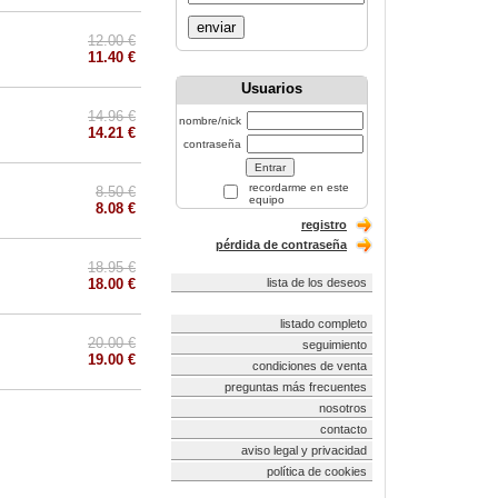
enviar
12.00 €
11.40 €
Usuarios
14.96 €
nombre/nick
14.21 €
contraseña
recordarme en este
8.50 €
equipo
8.08 €
registro
pérdida de contraseña
18.95 €
18.00 €
lista de los deseos
listado completo
20.00 €
seguimiento
19.00 €
condiciones de venta
preguntas más frecuentes
nosotros
contacto
aviso legal y privacidad
política de cookies