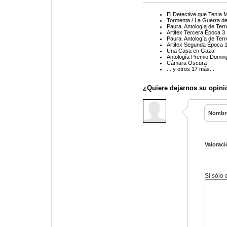
El Detective que Tenía 
Tormenta / La Guerra de
Paura. Antología de Te
Artifex Tercera Época 3
Paura. Antología de Te
Artifex Segunda Época 
Una Casa en Gaza
Antología Premio Domin
Cámara Oscura
... y otros 17 más...
¿Quiere dejarnos su opini
Nombr
Valoraci
Si sólo