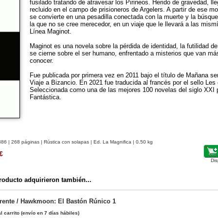
fusilado tratando de atravesar los Pirineos. Herido de gravedad, ll
recluido en el campo de prisioneros de Argelers. A partir de ese m
se convierte en una pesadilla conectada con la muerte y la búsqu
la que no se cree merecedor, en un viaje que le llevará a las mism
Línea Maginot.
Maginot es una novela sobre la pérdida de identidad, la futilidad de
se cierne sobre el ser humano, enfrentado a misterios que van más
conocer.
Fue publicada por primera vez en 2011 bajo el título de Mañana será 
Viaje a Bizancio. En 2021 fue traducida al francés por el sello Les 
Seleccionada como una de las mejores 100 novelas del siglo XXI por
Fantástica.
886
| 268 páginas | Rústica con solapas | Ed. La Magnifica | 0.50 kg
€
Dis
oducto adquirieron también...
Frente / Hawkmoon: El Bastón Rúnico 1
l carrito
(envío en 7 días hábiles)