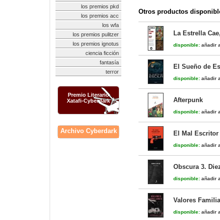
los premios pkd
Otros productos disponibl
los premios acc
los wfa
La Estrella Cae,
los premios pulitzer
los premios ignotus
disponible:
añadir a
ciencia ficción
fantasía
El Sueño de Es
terror
disponible:
añadir a
Premio Literario
Afterpunk
Xatafi-Cyberdark
disponible:
añadir a
Archivo Cyberdark
El Mal Escritor
disponible:
añadir a
Obscura 3. Die
disponible:
añadir a
Valores Famili
disponible:
añadir a