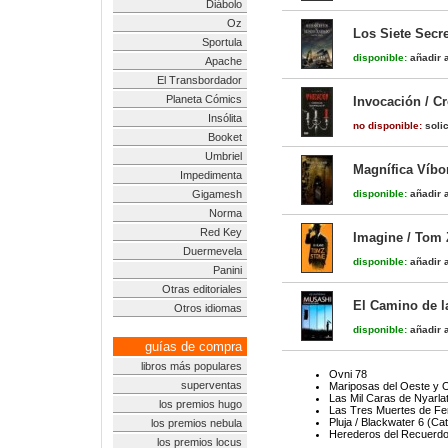
Diábolo
Oz
Los Siete Secr
Sportula
disponible:
añadir a
Apache
El Transbordador
Planeta Cómics
Invocación / Cr
Insólita
no disponible:
solic
Booket
Umbriel
Magnífica Víbo
Impedimenta
Gigamesh
disponible:
añadir a
Norma
Red Key
Imagine / Tom Z
Duermevela
disponible:
añadir a
Panini
Otras editoriales
El Camino de l
Otros idiomas
disponible:
añadir a
guías de compra
libros más populares
Ovni 78
superventas
Mariposas del Oeste y O
Las Mil Caras de Nyarla
los premios hugo
Las Tres Muertes de Fe
Pluja / Blackwater 6 (Cat
los premios nebula
Herederos del Recuerdo
los premios locus