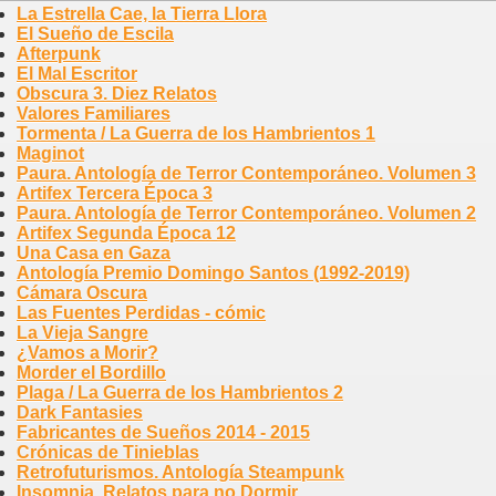
La Estrella Cae, la Tierra Llora
El Sueño de Escila
Afterpunk
El Mal Escritor
Obscura 3. Diez Relatos
Valores Familiares
Tormenta / La Guerra de los Hambrientos 1
Maginot
Paura. Antología de Terror Contemporáneo. Volumen 3
Artifex Tercera Época 3
Paura. Antología de Terror Contemporáneo. Volumen 2
Artifex Segunda Época 12
Una Casa en Gaza
Antología Premio Domingo Santos (1992-2019)
Cámara Oscura
Las Fuentes Perdidas - cómic
La Vieja Sangre
¿Vamos a Morir?
Morder el Bordillo
Plaga / La Guerra de los Hambrientos 2
Dark Fantasies
Fabricantes de Sueños 2014 - 2015
Crónicas de Tinieblas
Retrofuturismos. Antología Steampunk
Insomnia. Relatos para no Dormir