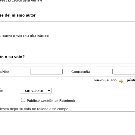
es / El Ladrón de la Reina 4
es del mismo autor
l carrito
(envío en 4 días hábiles)
ón o su voto?
e/Nick
Contraseña
nuevo usuario
pérd
ón
Publicar también en Facebook
 desea dejar su voto no rellene este campo