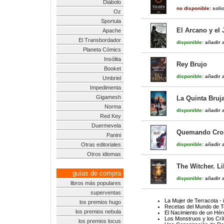
Diábolo
no disponible:
solic
Oz
Sportula
El Arcano y el 
Apache
El Transbordador
disponible:
añadir a
Planeta Cómics
Insólita
Rey Brujo
Booket
disponible:
añadir a
Umbriel
Impedimenta
Gigamesh
La Quinta Bruj
Norma
disponible:
añadir a
Red Key
Duermevela
Quemando Cr
Panini
Otras editoriales
disponible:
añadir a
Otros idiomas
The Witcher. Li
guías de compra
disponible:
añadir a
libros más populares
superventas
La Mujer de Terracota - 
los premios hugo
Recetas del Mundo de T
los premios nebula
El Nacimiento de un Hér
Los Monstruos y los Crí
los premios locus