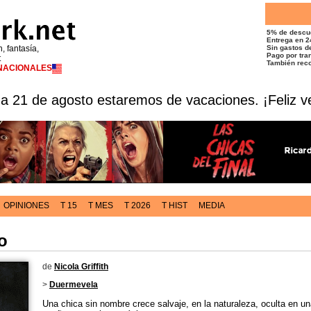
5% de descu
Entrega en 2
n, fantasía,
Sin gastos de
Pago por tran
t
También reco
RNACIONALES
 a 21 de agosto estaremos de vacaciones. ¡Feliz v
OPINIONES
T 15
T MES
T 2026
T HIST
MEDIA
o
de
Nicola Griffith
>
Duermevela
Una chica sin nombre crece salvaje, en la naturaleza, oculta en 