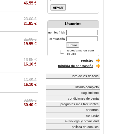
46.55 €
enviar
23.00 €
21.85 €
Usuarios
nombre/nick
21.00 €
contraseña
19.95 €
recordarme en este
equipo
16.95 €
registro
16.10 €
pérdida de contraseña
lista de los deseos
16.95 €
16.10 €
listado completo
seguimiento
condiciones de venta
32.00 €
preguntas más frecuentes
30.40 €
nosotros
contacto
aviso legal y privacidad
política de cookies