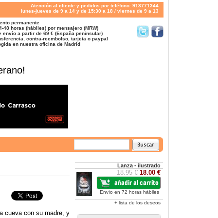
Atención al cliente y pedidos por teléfono: 913771344
lunes-jueves de 9 a 14 y de 15:30 a 18 / viernes de 9 a 13
ento permanente
4-48 horas (hábiles) por mensajero (MRW)
 envío a partir de 69 € (España peninsular)
sferencia, contra-reembolso, tarjeta o paypal
gida en nuestra oficina de Madrid
erano!
Lanza - ilustrado
18.95 €
18.00 €
Envío en 72 horas hábiles
+ lista de los deseos
una cueva con su madre, y