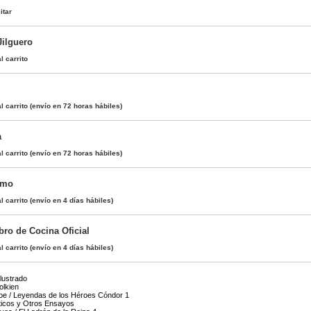
itar
Jilguero
l carrito
l carrito
(envío en 72 horas hábiles)
a
l carrito
(envío en 72 horas hábiles)
omo
l carrito
(envío en 4 días hábiles)
bro de Cocina Oficial
l carrito
(envío en 4 días hábiles)
ilustrado
olkien
oe / Leyendas de los Héroes Cóndor 1
ticos y Otros Ensayos