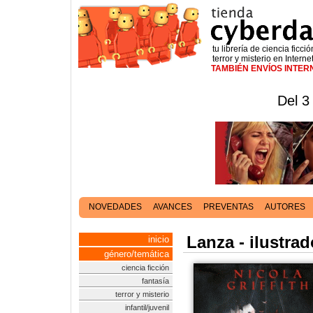
tu librería de ciencia ficció
terror y misterio en Interne
TAMBIÉN ENVÍOS INTE
Del 3
NOVEDADES
AVANCES
PREVENTAS
AUTORES
Lanza - ilustrad
inicio
género/temática
ciencia ficción
fantasía
terror y misterio
infantil/juvenil