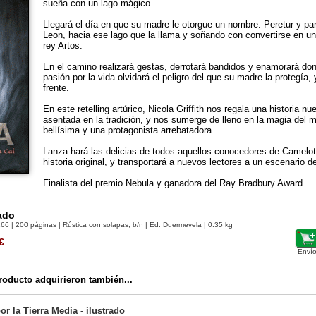
sueña con un lago mágico.
Llegará el día en que su madre le otorgue un nombre: Peretur y pa
Leon, hacia ese lago que la llama y soñando con convertirse en un
rey Artos.
En el camino realizará gestas, derrotará bandidos y enamorará don
pasión por la vida olvidará el peligro del que su madre la protegía,
frente.
En este retelling artúrico, Nicola Griffith nos regala una historia 
asentada en la tradición, y nos sumerge de lleno en la magia del m
bellísima y una protagonista arrebatadora.
Lanza hará las delicias de todos aquellos conocedores de Camelot
historia original, y transportará a nuevos lectores a un escenario d
Finalista del premio Nebula y ganadora del Ray Bradbury Award
rado
166
| 200 páginas | Rústica con solapas, b/n | Ed. Duermevela | 0.35 kg
€
Envío
oducto adquirieron también...
or la Tierra Media - ilustrado