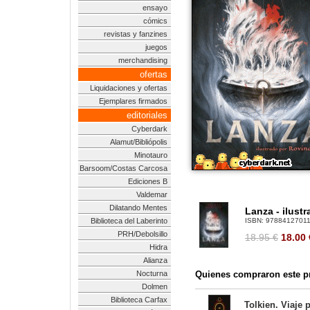
ensayo
cómics
revistas y fanzines
juegos
merchandising
ofertas
Liquidaciones y ofertas
Ejemplares firmados
editoriales
Cyberdark
Alamut/Bibliópolis
Minotauro
Barsoom/Costas Carcosa
Ediciones B
Valdemar
Dilatando Mentes
Lanza - ilust
Biblioteca del Laberinto
ISBN:
9788412701
PRH/Debolsillo
18.95 €
18.00
Hidra
Alianza
Nocturna
Quienes compraron este pr
Dolmen
Biblioteca Carfax
Tolkien. Viaje p