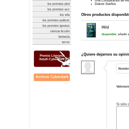
Una Conspiración de Rey
los premios pkd
Dulces Sueños
los premios acc
Otros productos disponibl
los wfa
los premios pulitzer
los premios ignotus
Hild
ciencia ficción
disponible:
añadir a
fantasía
terror
¿Quiere dejarnos su opini
Premio Literario
Xatafi-Cyberdark
Nombr
Archivo Cyberdark
Valoraci
Si sólo