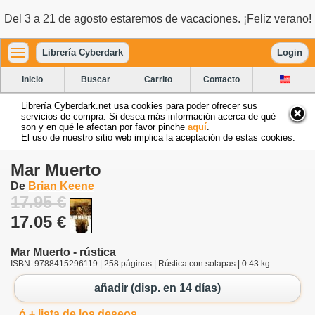
Del 3 a 21 de agosto estaremos de vacaciones. ¡Feliz verano!
Librería Cyberdark
Login
Inicio
Buscar
Carrito
Contacto
Librería Cyberdark.net usa cookies para poder ofrecer sus
servicios de compra. Si desea más información acerca de qué
son y en qué le afectan por favor pinche
aquí
.
El uso de nuestro sitio web implica la aceptación de estas cookies.
Mar Muerto
De
Brian Keene
17.95 €
17.05 €
Mar Muerto - rústica
ISBN: 9788415296119 | 258 páginas | Rústica con solapas | 0.43 kg
añadir (disp. en 14 días)
ó + lista de los deseos