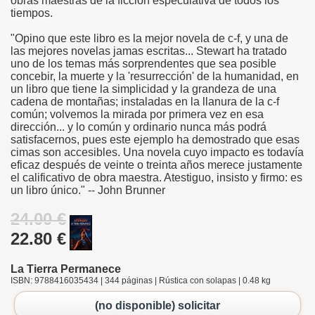
obras maestras de la ficción especulativa de todos los
tiempos.
"Opino que este libro es la mejor novela de c-f, y una de
las mejores novelas jamas escritas... Stewart ha tratado
uno de los temas más sorprendentes que sea posible
concebir, la muerte y la 'resurrección' de la humanidad, en
un libro que tiene la simplicidad y la grandeza de una
cadena de montañas; instaladas en la llanura de la c-f
común; volvemos la mirada por primera vez en esa
dirección... y lo común y ordinario nunca más podrá
satisfacernos, pues este ejemplo ha demostrado que esas
cimas son accesibles. Una novela cuyo impacto es todavía
eficaz después de veinte o treinta años merece justamente
el calificativo de obra maestra. Atestiguo, insisto y firmo: es
un libro único." -- John Brunner
24.00 €
22.80 €
La Tierra Permanece
ISBN: 9788416035434 | 344 páginas | Rústica con solapas | 0.48 kg
(no disponible) solicitar