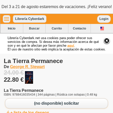
Del 3 a 21 de agosto estaremos de vacaciones. ¡Feliz verano!
Librería Cyberdark
Login
Inicio
Buscar
Carrito
Contacto
Librería Cyberdark.net usa cookies para poder ofrecer sus
servicios de compra. Si desea más información acerca de qué
son y en qué le afectan por favor pinche
aquí
.
El uso de nuestro sitio web implica la aceptación de estas cookies.
La Tierra Permanece
De
George R. Stewart
24.00 €
22.80 €
La Tierra Permanece
ISBN: 9788416035434 | 344 páginas | Rústica con solapas | 0.48 kg
(no disponible) solicitar
ó + lista de los deseos