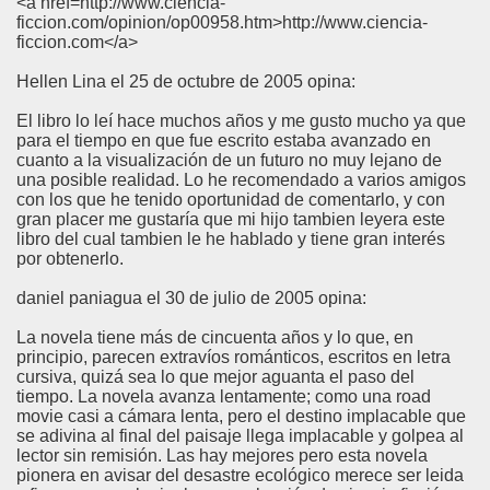
<a href=http://www.ciencia-
ficcion.com/opinion/op00958.htm>http://www.ciencia-
ficcion.com</a>
Hellen Lina el 25 de octubre de 2005 opina:
El libro lo leí hace muchos años y me gusto mucho ya que
para el tiempo en que fue escrito estaba avanzado en
cuanto a la visualización de un futuro no muy lejano de
una posible realidad. Lo he recomendado a varios amigos
con los que he tenido oportunidad de comentarlo, y con
gran placer me gustaría que mi hijo tambien leyera este
libro del cual tambien le he hablado y tiene gran interés
por obtenerlo.
daniel paniagua el 30 de julio de 2005 opina:
La novela tiene más de cincuenta años y lo que, en
principio, parecen extravíos románticos, escritos en letra
cursiva, quizá sea lo que mejor aguanta el paso del
tiempo. La novela avanza lentamente; como una road
movie casi a cámara lenta, pero el destino implacable que
se adivina al final del paisaje llega implacable y golpea al
lector sin remisión. Las hay mejores pero esta novela
pionera en avisar del desastre ecológico merece ser leida