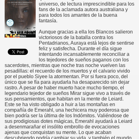
universo, de lectura imprescindible para los
fans de la aclamada autora australiana y
para todos los amantes de la buena
fantasía.
Aunque gracias a ella los Blancos salieron
victoriosos de la batalla contra los
Pentadrianos, Auraya está lejos de sentirse
feliz y satisfecha. Durante el día sigue
intentando incansablemente reconciliar a
los tejedores de sueños paganos con los
sacerdotes, mientras que noche tras noche vuelven las
pesadillas: el recuerdo de los muertos y el calvario vivido
por el pueblo Siyee la atormentan. Por si fuera poco, del
único que se fía para ayudarla ha desaparecido sin dejar
rastro. A pesar de haber muerto hace mucho tiempo, el
legendario tejedor de sueños Mirar sigue vivo a través de
sus pensamientos, que habitan en la mente de Leiard.
Este se ha visto obligado a huir a las montañas en
compañía de Emerahl, una hechicera muy poderosa que
bien podría ser la última de los Indómitos. Valiéndose de
sus prodigiosas dotes mágicas, Emerahl ayudará a Leiard
a desenmarañar el insólito embrollo de evocaciones
ajenas que conquistan su mente. Lo que acaban
descubriendo podría cambiar su vida, y también el mundo,