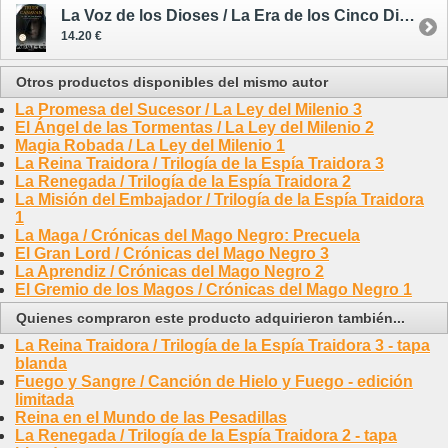
La Voz de los Dioses / La Era de los Cinco Dioses 3 - tapa blanda
14.20 €
Otros productos disponibles del mismo autor
La Promesa del Sucesor / La Ley del Milenio 3
El Ángel de las Tormentas / La Ley del Milenio 2
Magia Robada / La Ley del Milenio 1
La Reina Traidora / Trilogía de la Espía Traidora 3
La Renegada / Trilogía de la Espía Traidora 2
La Misión del Embajador / Trilogía de la Espía Traidora
1
La Maga / Crónicas del Mago Negro: Precuela
El Gran Lord / Crónicas del Mago Negro 3
La Aprendiz / Crónicas del Mago Negro 2
El Gremio de los Magos / Crónicas del Mago Negro 1
Quienes compraron este producto adquirieron también...
La Reina Traidora / Trilogía de la Espía Traidora 3 - tapa
blanda
Fuego y Sangre / Canción de Hielo y Fuego - edición
limitada
Reina en el Mundo de las Pesadillas
La Renegada / Trilogía de la Espía Traidora 2 - tapa