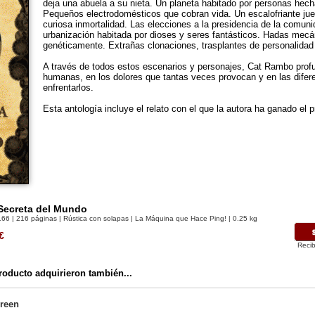
deja una abuela a su nieta. Un planeta habitado por personas hech
Pequeños electrodomésticos que cobran vida. Un escalofriante ju
curiosa inmortalidad. Las elecciones a la presidencia de la comun
urbanización habitada por dioses y seres fantásticos. Hadas mecá
genéticamente. Extrañas clonaciones, trasplantes de personalidad
A través de todos estos escenarios y personajes, Cat Rambo profu
humanas, en los dolores que tantas veces provocan y en las difer
enfrentarlos.
Esta antología incluye el relato con el que la autora ha ganado el 
Secreta del Mundo
166
| 216 páginas | Rústica con solapas | La Máquina que Hace Ping! | 0.25 kg
€
Recib
oducto adquirieron también...
reen