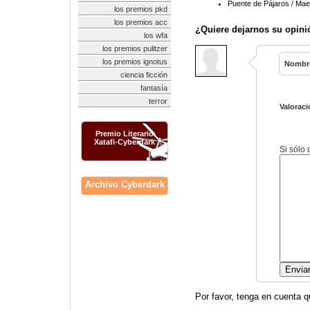
Puente de Pájaros / Maes
los premios pkd
los premios acc
¿Quiere dejarnos su opini
los wfa
los premios pulitzer
los premios ignotus
Nombr
ciencia ficción
fantasía
terror
Valoraci
Premio Literario
Xatafi-Cyberdark
Si sólo
Archivo Cyberdark
Por favor, tenga en cuenta q