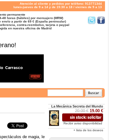
Atención al cliente y pedidos por teléfono: 913771344
lunes-jueves de 9 a 14 y de 15:30 a 18 / viernes de 9 a 13
ento permanente
4-48 horas (hábiles) por mensajero (MRW)
 envío a partir de 69 € (España peninsular)
sferencia, contra-reembolso, tarjeta o paypal
gida en nuestra oficina de Madrid
erano!
La Mecánica Secreta del Mundo
20.00 €
19.00 €
Recibir aviso disponibilidad
+ lista de los deseos
espectáculos de magia, le