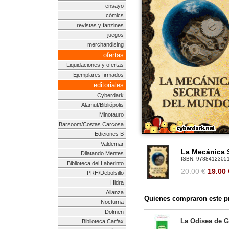
ensayo
cómics
revistas y fanzines
juegos
merchandising
ofertas
Liquidaciones y ofertas
Ejemplares firmados
editoriales
Cyberdark
Alamut/Bibliópolis
Minotauro
Barsoom/Costas Carcosa
Ediciones B
Valdemar
La Mecánica 
Dilatando Mentes
ISBN:
9788412305
Biblioteca del Laberinto
20.00 €
19.00
PRH/Debolsillo
Hidra
Alianza
Quienes compraron este pr
Nocturna
Dolmen
La Odisea de G
Biblioteca Carfax