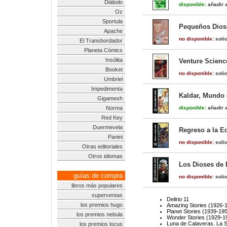
Diábolo
disponible:
añadir a
Oz
Sportula
Pequeños Dios
Apache
no disponible:
solic
El Transbordador
Planeta Cómics
Insólita
Venture Science
Booket
no disponible:
solic
Umbriel
Impedimenta
Kaldar, Mundo d
Gigamesh
Norma
disponible:
añadir a
Red Key
Duermevela
Regreso a la Ed
Panini
no disponible:
solic
Otras editoriales
Otros idiomas
Los Dioses de 
guías de compra
no disponible:
solic
libros más populares
superventas
Delirio 11
los premios hugo
Amazing Stories (1926-
Planet Stories (1939-19
los premios nebula
Wonder Stories (1929-1
Luna de Calaveras. La 
los premios locus