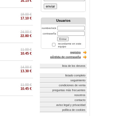
16.15 €
enviar
18.00 €
17.10 €
Usuarios
nombre/nick
24.00 €
contraseña
22.80 €
recordarme en este
equipo
11.00 €
registro
10.45 €
pérdida de contraseña
lista de los deseos
14.00 €
13.30 €
listado completo
seguimiento
11.00 €
condiciones de venta
10.45 €
preguntas más frecuentes
nosotros
contacto
aviso legal y privacidad
política de cookies