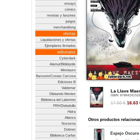
ensayo
cómics
revistas y fanzines
juegos
merchandising
ofertas
Liquidaciones y ofertas
Ejemplares firmados
editoriales
Cyberdark
Alamut/Bibliópolis
Minotauro
Barsoom/Costas Carcosa
Ediciones B
Valdemar
La Llave Maes
Dilatando Mentes
ISBN:
9788416152
Biblioteca del Laberinto
17.50 €
16.63
PRH/Debolsillo
Hidra
Alianza
Otros productos relaciona
Nocturna
Dolmen
Espejo Oscuro 
Biblioteca Carfax