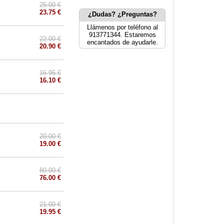
25.00 €
23.75 €
¿Dudas? ¿Preguntas?
Llámenos por teléfono al
913771344. Estaremos
22.00 €
encantados de ayudarle.
20.90 €
16.95 €
16.10 €
20.00 €
19.00 €
80.00 €
76.00 €
21.00 €
19.95 €