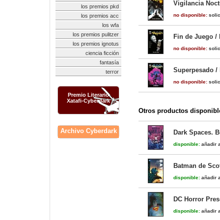
Vigilancia Noc
los premios pkd
no disponible:
solic
los premios acc
los wfa
los premios pulitzer
Fin de Juego /
los premios ignotus
no disponible:
solic
ciencia ficción
fantasía
Superpesado / 
terror
no disponible:
solic
Premio Literario
Xatafi-Cyberdark
Otros productos disponibl
Archivo Cyberdark
Dark Spaces. B
disponible:
añadir a
Batman de Scot
disponible:
añadir a
DC Horror Pres
disponible:
añadir a