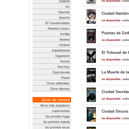
no disponible:
solic
Diábolo
Oz
Sportula
Ciudad Hambrie
Apache
no disponible:
solic
El Transbordador
Planeta Cómics
Puertas de Got
Insólita
Booket
no disponible:
solic
Umbriel
Impedimenta
El Tribunal de 
Gigamesh
no disponible:
solic
Norma
Red Key
La Muerte de l
Duermevela
Panini
no disponible:
solic
Otras editoriales
Otros idiomas
Ciudad Secreta
no disponible:
solic
guías de compra
libros más populares
superventas
Ciudad Oscura 
los premios hugo
no disponible:
solic
los premios nebula
los premios locus