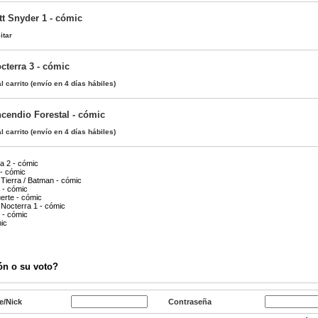
t Snyder 1 - cómic
itar
cterra 3 - cómic
l carrito
(envío en 4 días hábiles)
ncendio Forestal - cómic
l carrito
(envío en 4 días hábiles)
a 2 - cómic
- cómic
a Tierra / Batman - cómic
 - cómic
erte - cómic
Nocterra 1 - cómic
 - cómic
ic
ón o su voto?
e/Nick
Contraseña