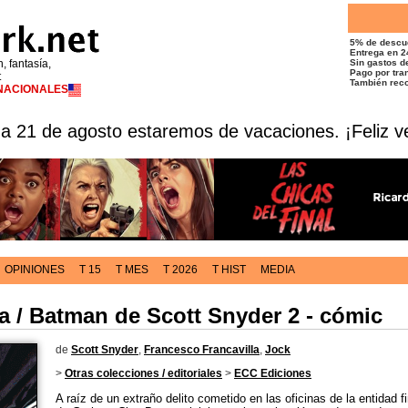
5% de descu
Entrega en 2
n, fantasía,
Sin gastos de
Pago por tran
t
También reco
RNACIONALES
 a 21 de agosto estaremos de vacaciones. ¡Feliz v
OPINIONES
T 15
T MES
T 2026
T HIST
MEDIA
a / Batman de Scott Snyder 2 - cómic
de
Scott Snyder
,
Francesco Francavilla
,
Jock
>
Otras colecciones / editoriales
>
ECC Ediciones
A raíz de un extraño delito cometido en las oficinas de la entidad