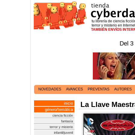
tu librería de ciencia ficció
terror y misterio en Interne
TAMBIÉN ENVÍOS INTE
Del 3
NOVEDADES
AVANCES
PREVENTAS
AUTORES
La Llave Maestr
inicio
género/temática
ciencia ficción
fantasía
terror y misterio
infantil/juvenil