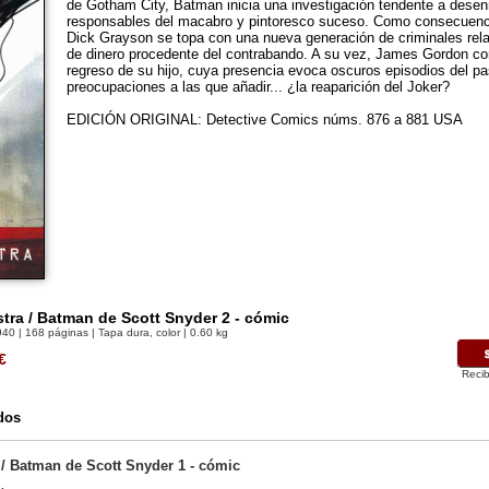
de Gotham City, Batman inicia una investigación tendente a dese
responsables del macabro y pintoresco suceso. Como consecuenc
Dick Grayson se topa con una nueva generación de criminales rel
de dinero procedente del contrabando. A su vez, James Gordon co
regreso de su hijo, cuya presencia evoca oscuros episodios del 
preocupaciones a las que añadir... ¿la reaparición del Joker?
EDICIÓN ORIGINAL: Detective Comics núms. 876 a 881 USA
tra / Batman de Scott Snyder 2 - cómic
940
| 168 páginas | Tapa dura, color | 0.60 kg
€
Recib
dos
/ Batman de Scott Snyder 1 - cómic