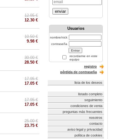
enviar
12.95 €
12.30 €
Usuarios
10.50 €
nombre/nick
9.98 €
contraseña
recordarme en este
30.00 €
equipo
28.50 €
registro
pérdida de contraseña
17.95 €
lista de los deseos
17.05 €
listado completo
17.95 €
seguimiento
17.05 €
condiciones de venta
preguntas más frecuentes
nosotros
25.00 €
contacto
23.75 €
aviso legal y privacidad
política de cookies