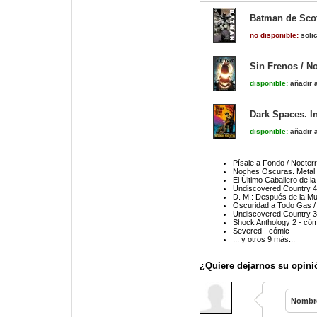
Batman de Scot
no disponible:
solic
Sin Frenos / No
disponible:
añadir a
Dark Spaces. I
disponible:
añadir a
Písale a Fondo / Nocterr
Noches Oscuras. Metal 
El Último Caballero de l
Undiscovered Country 4
D. M.: Después de la Mu
Oscuridad a Todo Gas / 
Undiscovered Country 3
Shock Anthology 2 - cóm
Severed - cómic
... y otros 9 más...
¿Quiere dejarnos su opini
Nombr