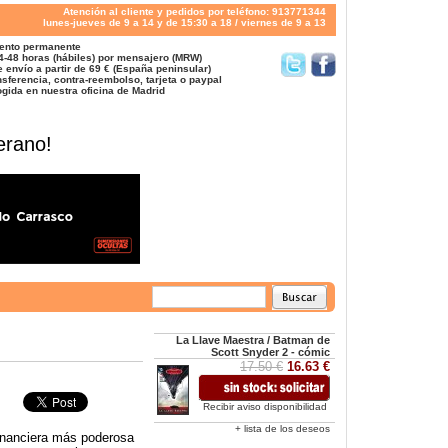
Atención al cliente y pedidos por teléfono: 913771344
lunes-jueves de 9 a 14 y de 15:30 a 18 / viernes de 9 a 13
ento permanente
4-48 horas (hábiles) por mensajero (MRW)
 envío a partir de 69 € (España peninsular)
sferencia, contra-reembolso, tarjeta o paypal
gida en nuestra oficina de Madrid
erano!
La Llave Maestra / Batman de
Scott Snyder 2 - cómic
17.50 €
16.63 €
Recibir aviso disponibilidad
+ lista de los deseos
 financiera más poderosa