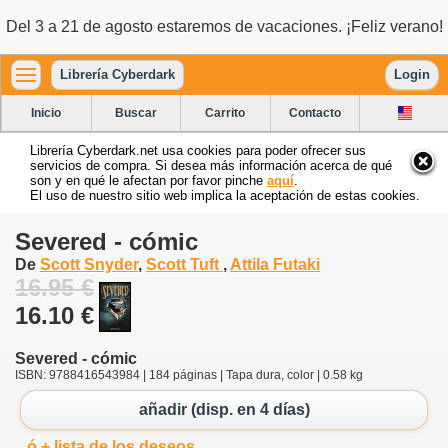
Del 3 a 21 de agosto estaremos de vacaciones. ¡Feliz verano!
Librería Cyberdark
Login
Inicio
Buscar
Carrito
Contacto
Librería Cyberdark.net usa cookies para poder ofrecer sus
servicios de compra. Si desea más información acerca de qué
son y en qué le afectan por favor pinche
aquí
.
El uso de nuestro sitio web implica la aceptación de estas cookies.
Severed - cómic
De
Scott Snyder
,
Scott Tuft
,
Attila Futaki
16.95 €
16.10 €
Severed - cómic
ISBN: 9788416543984 | 184 páginas | Tapa dura, color | 0.58 kg
añadir (disp. en 4 días)
ó + lista de los deseos