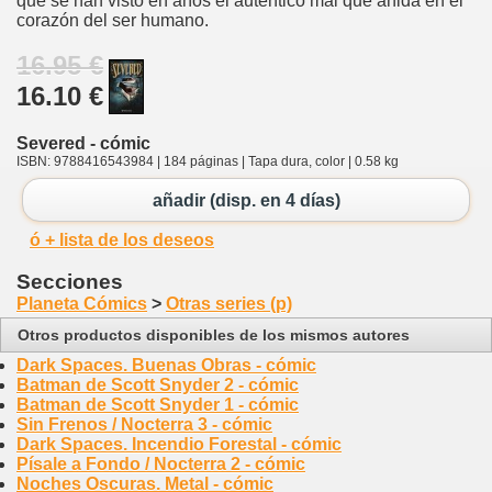
que se han visto en años el auténtico mal que anida en el
corazón del ser humano.
16.95 €
16.10 €
Severed - cómic
ISBN: 9788416543984 | 184 páginas | Tapa dura, color | 0.58 kg
añadir (disp. en 4 días)
ó + lista de los deseos
Secciones
Planeta Cómics
>
Otras series (p)
Otros productos disponibles de los mismos autores
Dark Spaces. Buenas Obras - cómic
Batman de Scott Snyder 2 - cómic
Batman de Scott Snyder 1 - cómic
Sin Frenos / Nocterra 3 - cómic
Dark Spaces. Incendio Forestal - cómic
Písale a Fondo / Nocterra 2 - cómic
Noches Oscuras. Metal - cómic