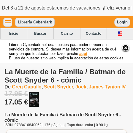
Del 3 a 21 de agosto estaremos de vacaciones. ¡Feliz verano!
Librería Cyberdark
Login
Inicio
Buscar
Carrito
Contacto
Librería Cyberdark.net usa cookies para poder ofrecer sus
servicios de compra. Si desea más información acerca de qué
son y en qué le afectan por favor pinche
aquí
.
El uso de nuestro sitio web implica la aceptación de estas cookies.
La Muerte de la Familia / Batman de
Scott Snyder 6 - cómic
De
Greg Capullo
,
Scott Snyder
,
Jock
,
James Tynion IV
17.95 €
17.05 €
La Muerte de la Familia / Batman de Scott Snyder 6 -
cómic
ISBN: 9788416840052 | 176 páginas | Tapa dura, color | 0.90 kg