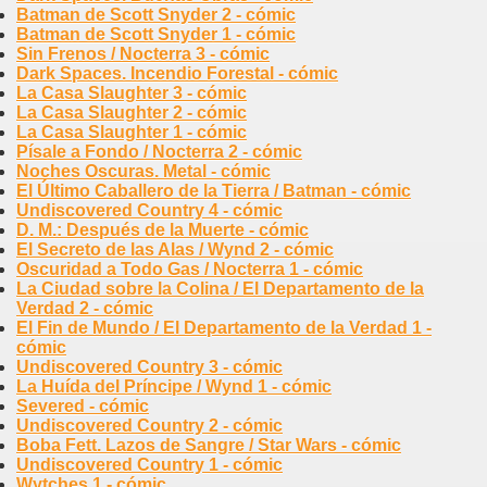
Batman de Scott Snyder 2 - cómic
Batman de Scott Snyder 1 - cómic
Sin Frenos / Nocterra 3 - cómic
Dark Spaces. Incendio Forestal - cómic
La Casa Slaughter 3 - cómic
La Casa Slaughter 2 - cómic
La Casa Slaughter 1 - cómic
Písale a Fondo / Nocterra 2 - cómic
Noches Oscuras. Metal - cómic
El Último Caballero de la Tierra / Batman - cómic
Undiscovered Country 4 - cómic
D. M.: Después de la Muerte - cómic
El Secreto de las Alas / Wynd 2 - cómic
Oscuridad a Todo Gas / Nocterra 1 - cómic
La Ciudad sobre la Colina / El Departamento de la
Verdad 2 - cómic
El Fin de Mundo / El Departamento de la Verdad 1 -
cómic
Undiscovered Country 3 - cómic
La Huída del Príncipe / Wynd 1 - cómic
Severed - cómic
Undiscovered Country 2 - cómic
Boba Fett. Lazos de Sangre / Star Wars - cómic
Undiscovered Country 1 - cómic
Wytches 1 - cómic