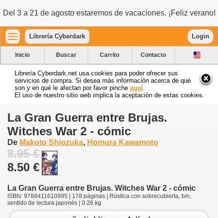
Del 3 a 21 de agosto estaremos de vacaciones. ¡Feliz verano!
Librería Cyberdark
Login
Inicio
Buscar
Carrito
Contacto
Librería Cyberdark.net usa cookies para poder ofrecer sus
servicios de compra. Si desea más información acerca de qué
son y en qué le afectan por favor pinche
aquí
.
El uso de nuestro sitio web implica la aceptación de estas cookies.
La Gran Guerra entre Brujas.
Witches War 2 - cómic
De
Makoto Shiozuka
,
Homura Kawamoto
8.95 €
8.50 €
La Gran Guerra entre Brujas. Witches War 2 - cómic
ISBN: 9788411610995 | 178 páginas | Rústica con sobrecubierta, b/n,
sentido de lectura japonés | 0.26 kg