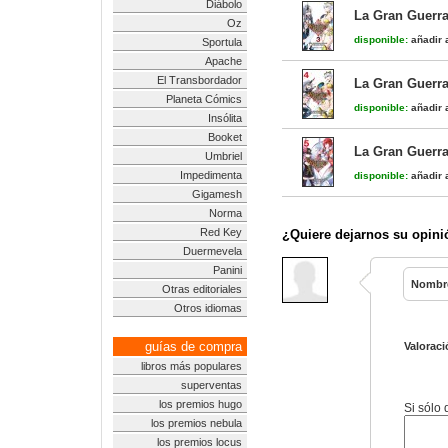
Diábolo
La Gran Guerra
Oz
disponible:
añadir a
Sportula
Apache
El Transbordador
La Gran Guerra
Planeta Cómics
disponible:
añadir a
Insólita
Booket
La Gran Guerra
Umbriel
Impedimenta
disponible:
añadir a
Gigamesh
Norma
Red Key
¿Quiere dejarnos su opini
Duermevela
Panini
Nombr
Otras editoriales
Otros idiomas
guías de compra
Valoraci
libros más populares
superventas
los premios hugo
Si sólo
los premios nebula
los premios locus