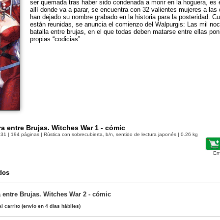
ser quemada tras haber sido condenada a morir en la hoguera, es 
allí donde va a parar, se encuentra con 32 valientes mujeres a las 
han dejado su nombre grabado en la historia para la posteridad. C
están reunidas, se anuncia el comienzo del Walpurgis: Las mil no
batalla entre brujas, en el que todas deben matarse entre ellas po
propias “codicias”.
a entre Brujas. Witches War 1 - cómic
131
| 194 páginas | Rústica con sobrecubierta, b/n, sentido de lectura japonés | 0.26 kg
En
dos
 entre Brujas. Witches War 2 - cómic
l carrito
(envío en 4 días hábiles)