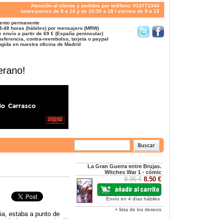
Atención al cliente y pedidos por teléfono: 913771344
lunes-jueves de 9 a 14 y de 15:30 a 18 / viernes de 9 a 13
ento permanente
4-48 horas (hábiles) por mensajero (MRW)
 envío a partir de 69 € (España peninsular)
sferencia, contra-reembolso, tarjeta o paypal
gida en nuestra oficina de Madrid
erano!
La Gran Guerra entre Brujas.
Witches War 1 - cómic
8.95 €
8.50 €
Envío en 4 días hábiles
+ lista de los deseos
ia, estaba a punto de