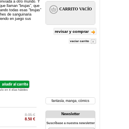
enviada a otro mundo. Y
que llaman “brujas”, que
uando todas esas “brujas”
ches de sanguinaria
niendo en juego sus
revisar y comprar
vaciar carrito
vío en 4 días hábiles
fantasía
,
manga
,
cómics
Newsletter
8.95 €
8.50 €
Suscríbase a nuestra newsletter