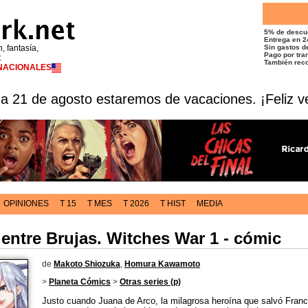
5% de descu
Entrega en 2
n, fantasía,
Sin gastos de
Pago por tran
t
También reco
RNACIONALES
 a 21 de agosto estaremos de vacaciones. ¡Feliz v
OPINIONES
T 15
T MES
T 2026
T HIST
MEDIA
entre Brujas. Witches War 1 - cómic
de
Makoto Shiozuka
,
Homura Kawamoto
>
Planeta Cómics
>
Otras series (p)
Justo cuando Juana de Arco, la milagrosa heroína que salvó Franc