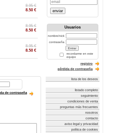
8.95 €
8.50 €
enviar
8.95 €
Usuarios
8.50 €
nombre/nick
contraseña
8.95 €
8.50 €
recordarme en este
equipo
registro
pérdida de contraseña
lista de los deseos
listado completo
ida de contraseña
seguimiento
condiciones de venta
preguntas más frecuentes
nosotros
contacto
aviso legal y privacidad
política de cookies