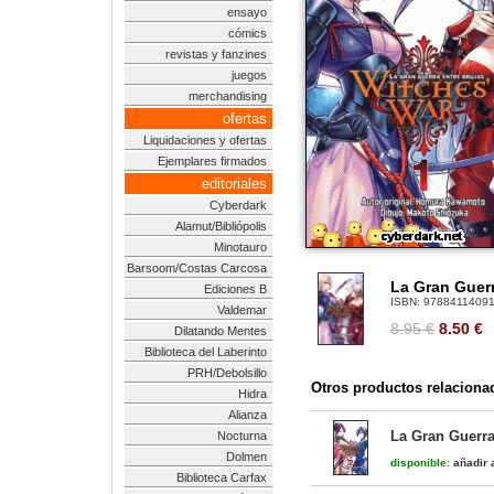
ensayo
cómics
revistas y fanzines
juegos
merchandising
ofertas
Liquidaciones y ofertas
Ejemplares firmados
editoriales
Cyberdark
Alamut/Bibliópolis
Minotauro
Barsoom/Costas Carcosa
La Gran Guerr
Ediciones B
ISBN:
9788411409
Valdemar
8.95 €
8.50
€
Dilatando Mentes
Biblioteca del Laberinto
PRH/Debolsillo
Otros productos relaciona
Hidra
Alianza
La Gran Guerra
Nocturna
Dolmen
disponible:
añadir a
Biblioteca Carfax