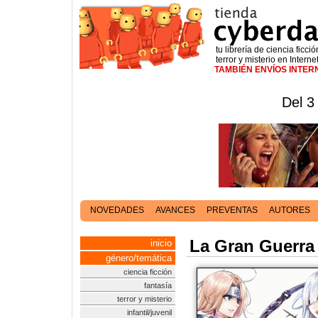
tu librería de ciencia ficció
terror y misterio en Interne
TAMBIÉN ENVÍOS INTE
Del 3
NOVEDADES
AVANCES
PREVENTAS
AUTORES
La Gran Guerra 
inicio
género/temática
ciencia ficción
fantasía
terror y misterio
infantil/juvenil