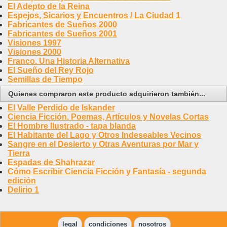
El Adepto de la Reina
Espejos, Sicarios y Encuentros / La Ciudad 1
Fabricantes de Sueños 2000
Fabricantes de Sueños 2001
Visiones 1997
Visiones 2000
Franco. Una Historia Alternativa
El Sueño del Rey Rojo
Semillas de Tiempo
Quienes compraron este producto adquirieron también...
El Valle Perdido de Iskander
Ciencia Ficción. Poemas, Artículos y Novelas Cortas
El Hombre Ilustrado - tapa blanda
El Habitante del Lago y Otros Indeseables Vecinos
Sangre en el Desierto y Otras Aventuras por Mar y
Tierra
Espadas de Shahrazar
Cómo Escribir Ciencia Ficción y Fantasía - segunda
edición
Delirio 1
legal
condiciones
nosotros