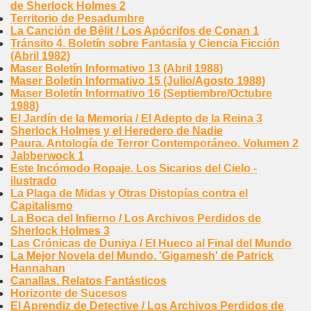
de Sherlock Holmes 2
Territorio de Pesadumbre
La Canción de Bêlit / Los Apócrifos de Conan 1
Tránsito 4. Boletín sobre Fantasía y Ciencia Ficción
(Abril 1982)
Maser Boletín Informativo 13 (Abril 1988)
Maser Boletín Informativo 15 (Julio/Agosto 1988)
Maser Boletín Informativo 16 (Septiembre/Octubre
1988)
El Jardín de la Memoria / El Adepto de la Reina 3
Sherlock Holmes y el Heredero de Nadie
Paura. Antología de Terror Contemporáneo. Volumen 2
Jabberwock 1
Este Incómodo Ropaje. Los Sicarios del Cielo -
ilustrado
La Plaga de Midas y Otras Distopías contra el
Capitalismo
La Boca del Infierno / Los Archivos Perdidos de
Sherlock Holmes 3
Las Crónicas de Duniya / El Hueco al Final del Mundo
La Mejor Novela del Mundo. 'Gigamesh' de Patrick
Hannahan
Canallas. Relatos Fantásticos
Horizonte de Sucesos
El Aprendiz de Detective / Los Archivos Perdidos de