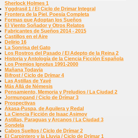
Sherlock Holmes 1
Yggdrasil 1 / El Ciclo de Drimar Integral
Frontera de la Piel. Poesía Completa
Formas que Adoptan los Sueños
El Viento Soñador y Otros Relatos
Fabricantes de Sueños 2014 - 2015
Castillos en el Aire
Delirio 16
La Sonrisa del Gato
Los Rostros del Pasado / El Adepto de la Reina 2
Historia y Antología de la Ciencia Ficción Española
Los Premios Ignotus 1991-2000
Mañana Todavía
Bifrost / Ciclo de Drímar 4
Las Astillas de Yavé
Más Allá de Némesis
Pensamiento, Memoria y Preludios / La Ciudad 2
Jormungand / Ciclo de Drímar 3
Prospectivas
Akasa-Puspa, de Aguilera y Redal
La Ciencia Ficción de Isaac Asimov
Astillas, Paraguas y Arcanos / La Ciudad 3
Sondela
Cabos Sueltos / Ciclo de Drímar 2
El Carpintero y la Lluvia / Ciclo de Drímar 1