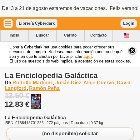
Del 3 a 21 de agosto estaremos de vacaciones. ¡Feliz verano!
Librería Cyberdark
Login
Inicio
Buscar
Carrito
Contacto
Librería Cyberdark.net usa cookies para poder ofrecer sus
servicios de compra. Si desea más información acerca de qué
son y en qué le afectan por favor pinche
aquí
.
El uso de nuestro sitio web implica la aceptación de estas cookies.
La Enciclopedia Galáctica
De
Rodolfo Martínez
,
Julián Díez
,
Alejo Cuervo
,
David
Langford
,
Ramón Peña
13.50 €
12.83 €
La Enciclopedia Galáctica
ISBN: 9788418701283 | 272 páginas | Tapa dura | 0.37 kg
(no disponible) solicitar