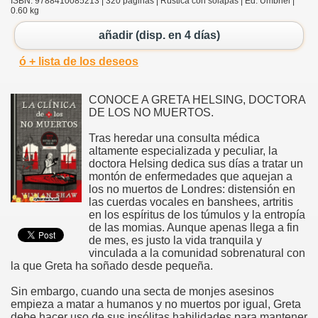
ISBN: 9788410085213 | 320 páginas | Rústica con solapas | Ed. Umbriel |
0.60 kg
añadir (disp. en 4 días)
ó + lista de los deseos
CONOCE A GRETA HELSING, DOCTORA
DE LOS NO MUERTOS.
Tras heredar una consulta médica
altamente especializada y peculiar, la
doctora Helsing dedica sus días a tratar un
montón de enfermedades que aquejan a
los no muertos de Londres: distensión en
las cuerdas vocales en banshees, artritis
en los espíritus de los túmulos y la entropía
de las momias. Aunque apenas llega a fin
de mes, es justo la vida tranquila y
vinculada a la comunidad sobrenatural con
la que Greta ha soñado desde pequeña.
Sin embargo, cuando una secta de monjes asesinos
empieza a matar a humanos y no muertos por igual, Greta
debe hacer uso de sus insólitas habilidades para mantener