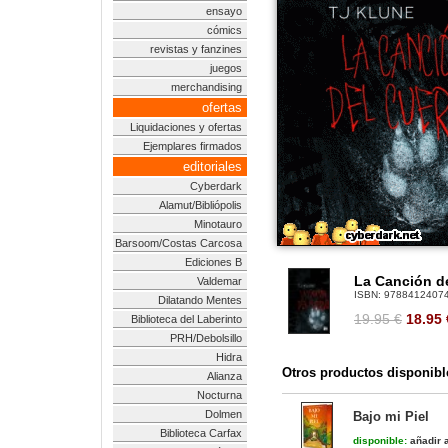
ensayo
cómics
revistas y fanzines
juegos
merchandising
ofertas
Liquidaciones y ofertas
Ejemplares firmados
editoriales
Cyberdark
Alamut/Bibliópolis
Minotauro
Barsoom/Costas Carcosa
Ediciones B
La Canción d
Valdemar
ISBN:
9788412407
Dilatando Mentes
19.95 €
18.95
Biblioteca del Laberinto
PRH/Debolsillo
Hidra
Otros productos disponibl
Alianza
Nocturna
Dolmen
Bajo mi Piel
Biblioteca Carfax
disponible:
añadir a