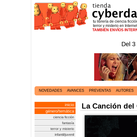
tu librería de ciencia ficció
terror y misterio en Interne
TAMBIÉN ENVÍOS INTE
Del 3
NOVEDADES
AVANCES
PREVENTAS
AUTORES
La Canción del
inicio
género/temática
ciencia ficción
fantasía
terror y misterio
infantil/juvenil