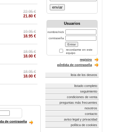
enviar
22.95 €
21.80 €
Usuarios
19.95 €
nombre/nick
18.95 €
contraseña
recordarme en este
18.95 €
equipo
18.00 €
registro
pérdida de contraseña
18.95 €
lista de los deseos
18.00 €
listado completo
seguimiento
condiciones de venta
preguntas más frecuentes
nosotros
contacto
aviso legal y privacidad
ida de contraseña
política de cookies