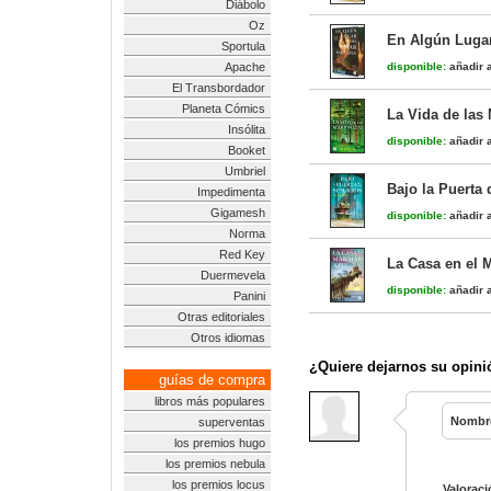
Diábolo
Oz
En Algún Lugar
Sportula
Apache
disponible:
añadir a
El Transbordador
Planeta Cómics
La Vida de las
Insólita
disponible:
añadir a
Booket
Umbriel
Bajo la Puerta 
Impedimenta
Gigamesh
disponible:
añadir a
Norma
Red Key
La Casa en el 
Duermevela
disponible:
añadir a
Panini
Otras editoriales
Otros idiomas
¿Quiere dejarnos su opini
guías de compra
libros más populares
Nombr
superventas
los premios hugo
los premios nebula
los premios locus
Valoraci