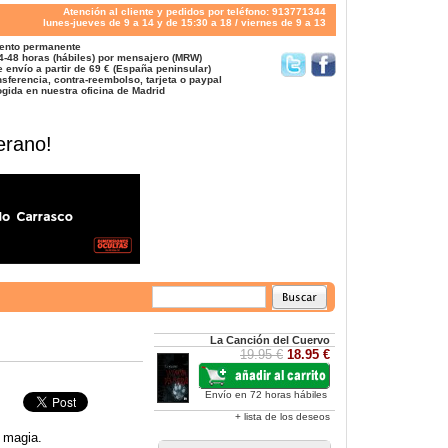
Atención al cliente y pedidos por teléfono: 913771344
lunes-jueves de 9 a 14 y de 15:30 a 18 / viernes de 9 a 13
ento permanente
4-48 horas (hábiles) por mensajero (MRW)
 envío a partir de 69 € (España peninsular)
sferencia, contra-reembolso, tarjeta o paypal
gida en nuestra oficina de Madrid
erano!
La Canción del Cuervo
19.95 €
18.95 €
Envío en 72 horas hábiles
+ lista de los deseos
a magia.