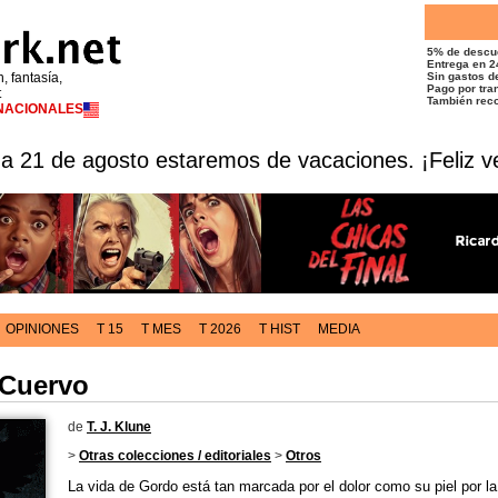
5% de descu
Entrega en 2
n, fantasía,
Sin gastos de
Pago por tran
t
También reco
RNACIONALES
 a 21 de agosto estaremos de vacaciones. ¡Feliz v
OPINIONES
T 15
T MES
T 2026
T HIST
MEDIA
 Cuervo
de
T. J. Klune
>
Otras colecciones / editoriales
>
Otros
La vida de Gordo está tan marcada por el dolor como su piel por l