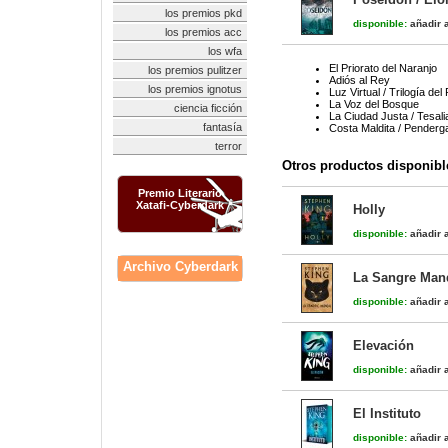
los premios pkd
disponible:
añadir a
los premios acc
los wfa
El Priorato del Naranjo
los premios pulitzer
Adiós al Rey
los premios ignotus
Luz Virtual / Trilogía del
La Voz del Bosque
ciencia ficción
La Ciudad Justa / Tesali
fantasía
Costa Maldita / Penderg
terror
Otros productos disponibl
Premio Literario
Xatafi-Cyberdark
Holly
disponible:
añadir a
Archivo Cyberdark
La Sangre Man
disponible:
añadir a
Elevación
disponible:
añadir a
El Instituto
disponible:
añadir a