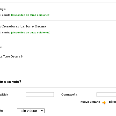
Paga
l carrito
(
disponible en otras ediciones
)
a Cerradura / La Torre Oscura
l carrito
(
disponible en otras ediciones
)
las
La Torre Oscura 6
ón o su voto?
e/Nick
Contraseña
nuevo usuario
pérd
ón