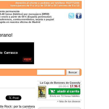
Atención al cliente y pedidos por teléfono: 913771344
lunes-jueves de 9 a 14 y de 15:30 a 18 / viernes de 9 a 13
ento permanente
4-48 horas (hábiles) por mensajero (MRW)
 envío a partir de 69 € (España peninsular)
sferencia, contra-reembolso, tarjeta o paypal
gida en nuestra oficina de Madrid
erano!
La Caja de Botones de Gwendy
18.90 €
17.96 €
Envío en 72 horas hábiles
+ lista de los deseos
le Rock: por la carretera