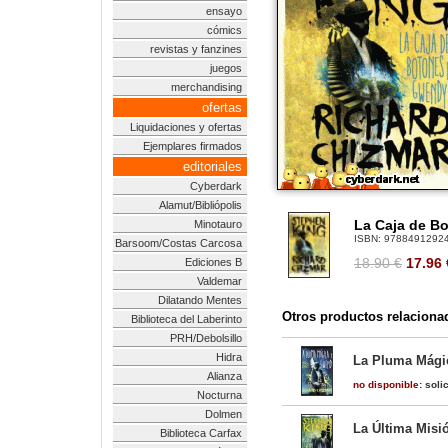
ensayo
cómics
revistas y fanzines
juegos
merchandising
ofertas
Liquidaciones y ofertas
Ejemplares firmados
editoriales
Cyberdark
Alamut/Bibliópolis
La Caja de B
Minotauro
ISBN:
9788491292
Barsoom/Costas Carcosa
18.90 €
17.96
Ediciones B
Valdemar
Dilatando Mentes
Otros productos relaciona
Biblioteca del Laberinto
PRH/Debolsillo
Hidra
La Pluma Mági
Alianza
no disponible:
solic
Nocturna
Dolmen
La Última Misi
Biblioteca Carfax