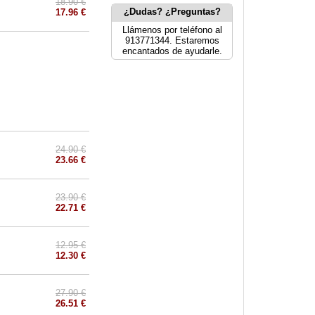
18.90 €
¿Dudas? ¿Preguntas?
17.96 €
Llámenos por teléfono al
913771344. Estaremos
encantados de ayudarle.
24.90 €
23.66 €
23.90 €
22.71 €
12.95 €
12.30 €
27.90 €
26.51 €