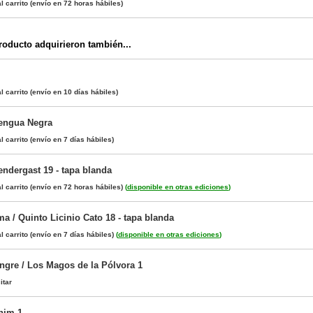
l carrito
(envío en 72 horas hábiles)
oducto adquirieron también...
l carrito
(envío en 10 días hábiles)
Lengua Negra
l carrito
(envío en 7 días hábiles)
endergast 19 - tapa blanda
l carrito
(envío en 72 horas hábiles)
(
disponible en otras ediciones
)
a / Quinto Licinio Cato 18 - tapa blanda
l carrito
(envío en 7 días hábiles)
(
disponible en otras ediciones
)
gre / Los Magos de la Pólvora 1
itar
him 1