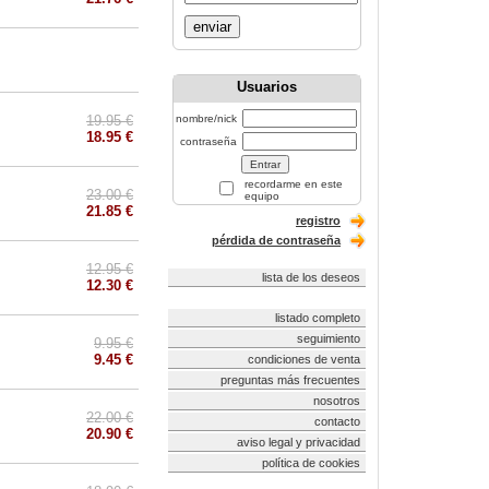
enviar
Usuarios
19.95 €
nombre/nick
18.95 €
contraseña
recordarme en este
23.00 €
equipo
21.85 €
registro
pérdida de contraseña
12.95 €
lista de los deseos
12.30 €
listado completo
seguimiento
9.95 €
9.45 €
condiciones de venta
preguntas más frecuentes
nosotros
22.00 €
contacto
20.90 €
aviso legal y privacidad
política de cookies