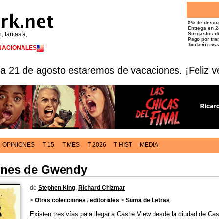
5% de descu
Entrega en 2
n, fantasía,
Sin gastos de
Pago por tran
t
También reco
RNACIONALES
 a 21 de agosto estaremos de vacaciones. ¡Feliz v
OPINIONES
T 15
T MES
T 2026
T HIST
MEDIA
ones de Gwendy
de
Stephen King
,
Richard Chizmar
>
Otras colecciones / editoriales
>
Suma de Letras
Existen tres vías para llegar a Castle View desde la ciudad de Cast