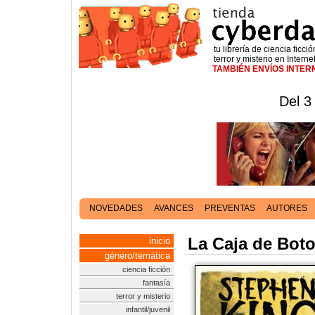
tu librería de ciencia ficció
terror y misterio en Interne
TAMBIÉN ENVÍOS INTE
Del 3
NOVEDADES
AVANCES
PREVENTAS
AUTORES
La Caja de Bot
inicio
género/temática
ciencia ficción
fantasía
terror y misterio
infantil/juvenil