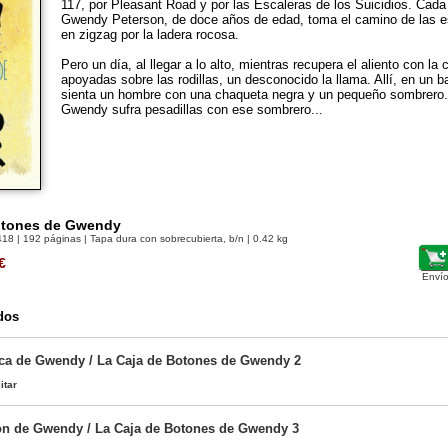
117, por Pleasant Road y por las Escaleras de los Suicidios. Cada
Gwendy Peterson, de doce años de edad, toma el camino de las e
en zigzag por la ladera rocosa.
Pero un día, al llegar a lo alto, mientras recupera el aliento con la
apoyadas sobre las rodillas, un desconocido la llama. Allí, en un 
sienta un hombre con una chaqueta negra y un pequeño sombrero. 
Gwendy sufra pesadillas con ese sombrero...
otones de Gwendy
418
| 192 páginas | Tapa dura con sobrecubierta, b/n | 0.42 kg
€
Envío
dos
ca de Gwendy / La Caja de Botones de Gwendy 2
itar
ón de Gwendy / La Caja de Botones de Gwendy 3