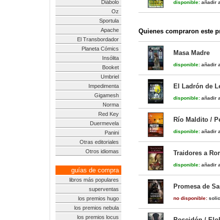
Diábolo
disponible:
añadir a
Oz
Sportula
Apache
Quienes compraron este pr
El Transbordador
Planeta Cómics
Masa Madre
Insólita
disponible:
añadir a
Booket
Umbriel
El Ladrón de 
Impedimenta
Gigamesh
disponible:
añadir a
Norma
Red Key
Río Maldito / P
Duermevela
disponible:
añadir a
Panini
Otras editoriales
Otros idiomas
Traidores a Rom
disponible:
añadir a
guías de compra
libros más populares
Promesa de San
superventas
los premios hugo
no disponible:
solic
los premios nebula
los premios locus
Poseidón / Elo