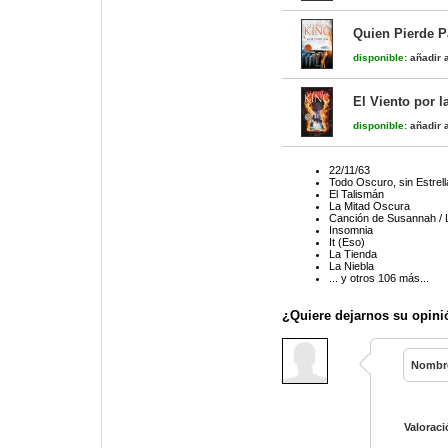
Quien Pierde 
disponible:
añadir a
El Viento por l
disponible:
añadir a
22/11/63
Todo Oscuro, sin Estrel
El Talismán
La Mitad Oscura
Canción de Susannah / 
Insomnia
It (Eso)
La Tienda
La Niebla
... y otros 106 más...
¿Quiere dejarnos su opini
Nombr
Valoraci