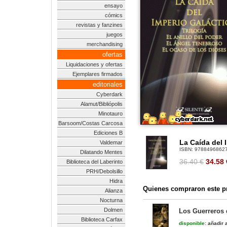
ensayo
cómics
revistas y fanzines
juegos
merchandising
ofertas
Liquidaciones y ofertas
Ejemplares firmados
editoriales
Cyberdark
Alamut/Bibliópolis
Minotauro
Barsoom/Costas Carcosa
Ediciones B
La Caída del 
Valdemar
ISBN:
9788496862
Dilatando Mentes
36.40 €
34.58
Biblioteca del Laberinto
PRH/Debolsillo
Hidra
Quienes compraron este pr
Alianza
Nocturna
Dolmen
Los Guerreros d
Biblioteca Carfax
disponible:
añadir a