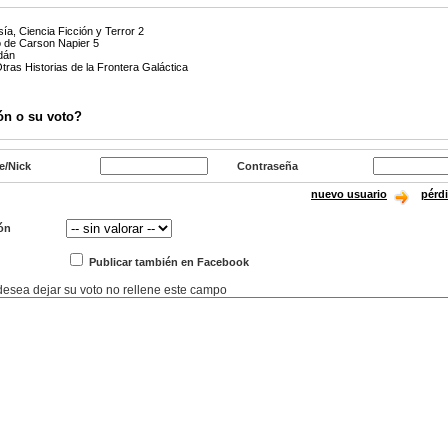
sía, Ciencia Ficción y Terror 2
o de Carson Napier 5
dán
Otras Historias de la Frontera Galáctica
ón o su voto?
e/Nick
Contraseña
nuevo usuario
pérd
ón
Publicar también en Facebook
 desea dejar su voto no rellene este campo