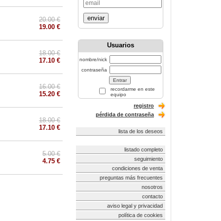
enviar
20.00 €
19.00 €
Usuarios
18.00 €
17.10 €
nombre/nick
contraseña
16.00 €
recordarme en este
15.20 €
equipo
registro
pérdida de contraseña
18.00 €
17.10 €
lista de los deseos
listado completo
5.00 €
seguimiento
4.75 €
condiciones de venta
preguntas más frecuentes
nosotros
contacto
aviso legal y privacidad
política de cookies