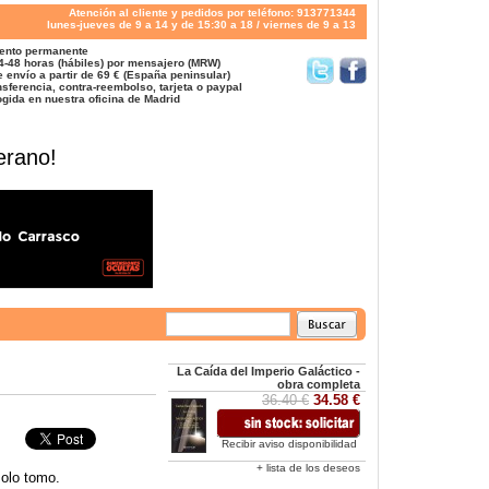
Atención al cliente y pedidos por teléfono: 913771344
lunes-jueves de 9 a 14 y de 15:30 a 18 / viernes de 9 a 13
ento permanente
4-48 horas (hábiles) por mensajero (MRW)
 envío a partir de 69 € (España peninsular)
sferencia, contra-reembolso, tarjeta o paypal
gida en nuestra oficina de Madrid
erano!
La Caída del Imperio Galáctico -
obra completa
36.40 €
34.58 €
Recibir aviso disponibilidad
+ lista de los deseos
solo tomo.