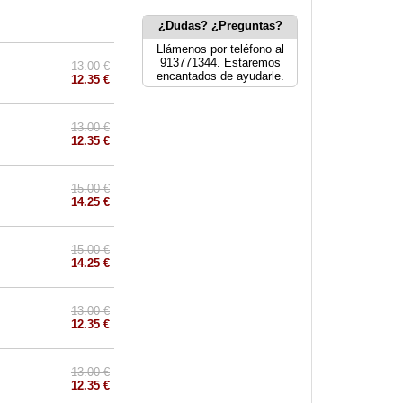
¿Dudas? ¿Preguntas?
Llámenos por teléfono al
913771344. Estaremos
13.00 €
encantados de ayudarle.
12.35 €
13.00 €
12.35 €
15.00 €
14.25 €
15.00 €
14.25 €
13.00 €
12.35 €
13.00 €
12.35 €