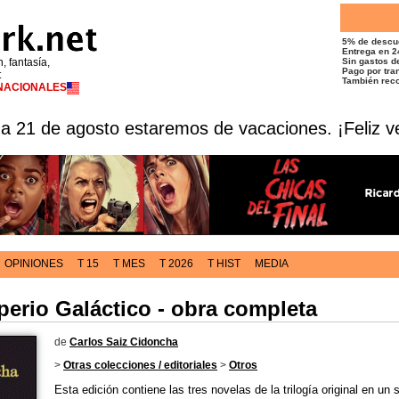
5% de descu
Entrega en 2
n, fantasía,
Sin gastos de
Pago por tran
t
También reco
RNACIONALES
 a 21 de agosto estaremos de vacaciones. ¡Feliz v
OPINIONES
T 15
T MES
T 2026
T HIST
MEDIA
perio Galáctico - obra completa
de
Carlos Saiz Cidoncha
>
Otras colecciones / editoriales
>
Otros
Esta edición contiene las tres novelas de la trilogía original en un 