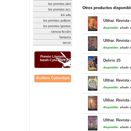
los premios pkd
Otros productos disponibl
los premios acc
los wfa
Ulthar. Revista
los premios pulitzer
los premios ignotus
disponible:
añadir a
ciencia ficción
fantasía
Ulthar. Revista
terror
disponible:
añadir a
Premio Literario
Xatafi-Cyberdark
Delirio 25
disponible:
añadir a
Archivo Cyberdark
Ulthar. Revista
disponible:
añadir a
Ulthar. Revista
disponible:
añadir a
Ulthar. Revista
disponible:
añadir a