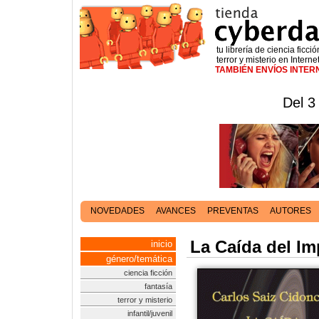
tu librería de ciencia ficció
terror y misterio en Interne
TAMBIÉN ENVÍOS INTE
Del 3
NOVEDADES
AVANCES
PREVENTAS
AUTORES
La Caída del Im
inicio
género/temática
ciencia ficción
fantasía
terror y misterio
infantil/juvenil