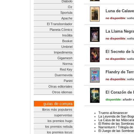
Diábolo
Oz
Luna de Calave
Sportula
Apache
no disponible:
solic
El Transbordador
Planeta Cómics
La Llama Negr
Insólita
no disponible:
solic
Booket
Umbriel
El Secreto de 
Impedimenta
Gigamesh
no disponible:
solic
Norma
Red Key
Flandry de Terr
Duermevela
no disponible:
solic
Panini
Otras editoriales
El Corazón de 
Otros idiomas
disponible:
añadir a
guías de compra
libros más populares
Trueno al Amanecer
superventas
La Leyenda de San Bog
La Casa de las Máscaras
los premios hugo
El Reino de las Sombras 
los premios nebula
Narrenturm / Trilogía de
El Juego de las Sombra
los premios locus