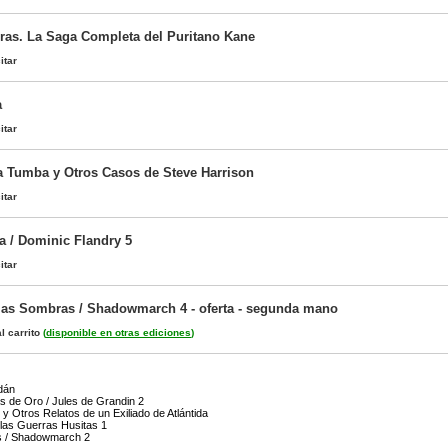
ras. La Saga Completa del Puritano Kane
itar
a
itar
la Tumba y Otros Casos de Steve Harrison
itar
a / Dominic Flandry 5
itar
las Sombras / Shadowmarch 4 - oferta - segunda mano
l carrito
(
disponible en otras ediciones
)
dán
 de Oro / Jules de Grandin 2
y Otros Relatos de un Exiliado de Atlántida
 las Guerras Husitas 1
s / Shadowmarch 2