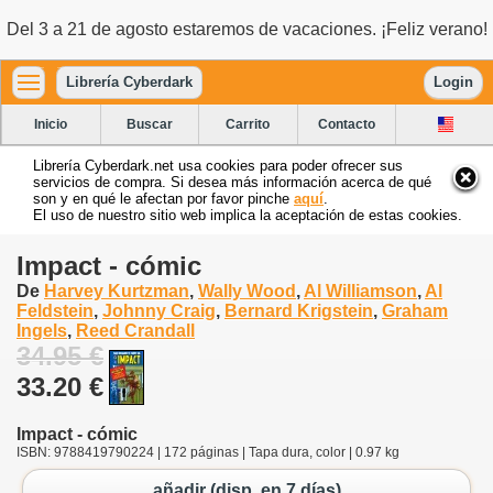
Del 3 a 21 de agosto estaremos de vacaciones. ¡Feliz verano!
Librería Cyberdark
Login
Inicio
Buscar
Carrito
Contacto
Librería Cyberdark.net usa cookies para poder ofrecer sus
servicios de compra. Si desea más información acerca de qué
son y en qué le afectan por favor pinche
aquí
.
El uso de nuestro sitio web implica la aceptación de estas cookies.
Impact - cómic
De
Harvey Kurtzman
,
Wally Wood
,
Al Williamson
,
Al
Feldstein
,
Johnny Craig
,
Bernard Krigstein
,
Graham
Ingels
,
Reed Crandall
34.95 €
33.20 €
Impact - cómic
ISBN: 9788419790224 | 172 páginas | Tapa dura, color | 0.97 kg
añadir (disp. en 7 días)