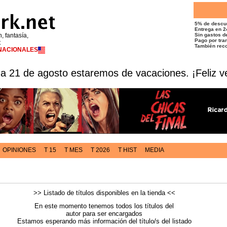
5% de descu
Entrega en 2
n, fantasía,
Sin gastos de
Pago por tran
t
También reco
RNACIONALES
 a 21 de agosto estaremos de vacaciones. ¡Feliz v
OPINIONES
T 15
T MES
T 2026
T HIST
MEDIA
>> Listado de títulos disponibles en la tienda <<
En este momento tenemos todos los títulos del
autor para ser encargados
Estamos esperando más información del título/s del listado