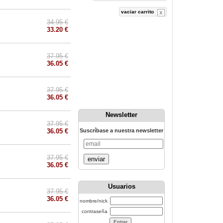
vaciar carrito
34.95 €
33.20 €
37.95 €
36.05 €
37.95 €
36.05 €
Newsletter
37.95 €
36.05 €
Suscríbase a nuestra newsletter
37.95 €
enviar
36.05 €
Usuarios
37.95 €
36.05 €
nombre/nick
contraseña