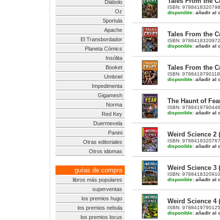
Tales From the Cr
Diábolo
ISBN: 9788418320798 |
Oz
disponible:
añadir al c
Sportula
Apache
Tales From the Cr
El Transbordador
ISBN: 9788418320972 |
disponible:
añadir al c
Planeta Cómics
Insólita
Tales From the Cr
Booket
ISBN: 9788419790118 |
Umbriel
disponible:
añadir al c
Impedimenta
Gigamesh
The Haunt of Fear
Norma
ISBN: 9788419790446 |
disponible:
añadir al c
Red Key
Duermevela
Panini
Weird Science 2 (
ISBN: 9788418320767 |
Otras editoriales
disponible:
añadir al c
Otros idiomas
Weird Science 3 (
guías de compra
ISBN: 9788418320910 |
disponible:
añadir al c
libros más populares
superventas
los premios hugo
Weird Science 4 (
ISBN: 9788419790125 |
los premios nebula
disponible:
añadir al c
los premios locus