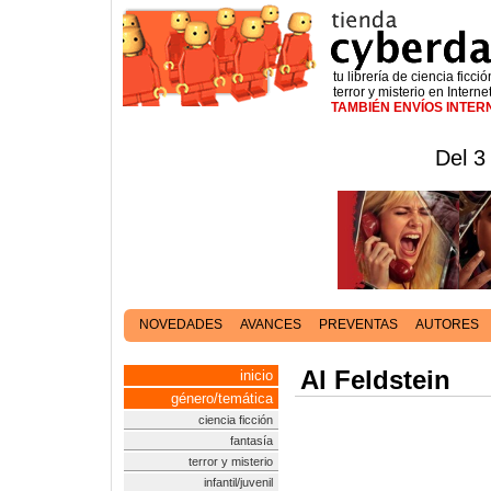
tu librería de ciencia ficció
terror y misterio en Interne
TAMBIÉN ENVÍOS INTE
Del 3
NOVEDADES
AVANCES
PREVENTAS
AUTORES
Al Feldstein
inicio
género/temática
ciencia ficción
fantasía
terror y misterio
infantil/juvenil