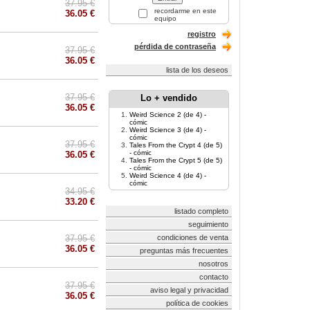
37.95 €
recordarme en este
36.05 €
equipo
registro
pérdida de contraseña
37.95 €
36.05 €
lista de los deseos
37.95 €
Lo + vendido
36.05 €
Weird Science 2 (de 4) -
cómic
Weird Science 3 (de 4) -
cómic
37.95 €
Tales From the Crypt 4 (de 5)
- cómic
36.05 €
Tales From the Crypt 5 (de 5)
- cómic
Weird Science 4 (de 4) -
cómic
34.95 €
33.20 €
listado completo
seguimiento
37.95 €
condiciones de venta
36.05 €
preguntas más frecuentes
nosotros
contacto
37.95 €
aviso legal y privacidad
36.05 €
política de cookies