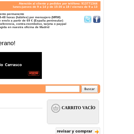
Atención al cliente y pedidos por teléfono: 913771344
lunes-jueves de 9 a 14 y de 15:30 a 18 / viernes de 9 a 13
ento permanente
4-48 horas (hábiles) por mensajero (MRW)
 envío a partir de 69 € (España peninsular)
sferencia, contra-reembolso, tarjeta o paypal
gida en nuestra oficina de Madrid
erano!
revisar y comprar