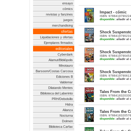
ensayo
cómics
Impact - cómic
revistas y fanzines
ISBN: 9788419790224 |
disponible:
añadir al c
juegos
merchandising
ofertas
Shock Suspenstor
ISBN: 9788419790231 |
Liquidaciones y ofertas
disponible:
añadir al c
Ejemplares firmados
editoriales
Shock Suspenstor
Cyberdark
ISBN: 9788419790453 |
disponible:
añadir al c
Alamut/Bibliópolis
Minotauro
Barsoom/Costas Carcosa
Shock Suspenstor
ISBN: 9788419790613 |
Ediciones B
disponible:
añadir al c
Valdemar
Dilatando Mentes
Tales From the Cr
Biblioteca del Laberinto
ISBN: 9788418320330 |
disponible:
añadir al c
PRH/Debolsillo
Hidra
Alianza
Tales From the Cr
ISBN: 9788418320576 |
Nocturna
disponible:
añadir al c
Dolmen
Biblioteca Carfax