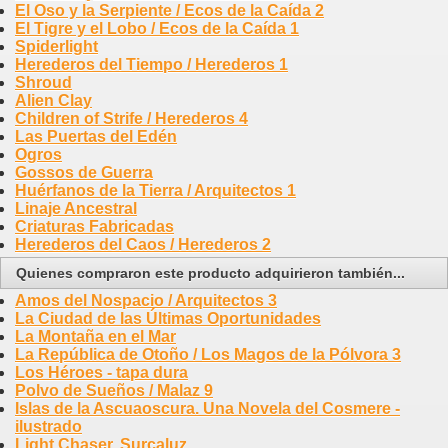
El Oso y la Serpiente / Ecos de la Caída 2
El Tigre y el Lobo / Ecos de la Caída 1
Spiderlight
Herederos del Tiempo / Herederos 1
Shroud
Alien Clay
Children of Strife / Herederos 4
Las Puertas del Edén
Ogros
Gossos de Guerra
Huérfanos de la Tierra / Arquitectos 1
Linaje Ancestral
Criaturas Fabricadas
Herederos del Caos / Herederos 2
Quienes compraron este producto adquirieron también...
Amos del Nospacio / Arquitectos 3
La Ciudad de las Últimas Oportunidades
La Montaña en el Mar
La República de Otoño / Los Magos de la Pólvora 3
Los Héroes - tapa dura
Polvo de Sueños / Malaz 9
Islas de la Ascuaoscura. Una Novela del Cosmere -
ilustrado
Light Chaser. Surcaluz