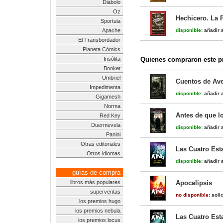
Diábolo
Oz
Hechicero. La P
Sportula
Apache
disponible:
añadir a
El Transbordador
Planeta Cómics
Insólita
Quienes compraron este pr
Booket
Umbriel
Cuentos de Ave
Impedimenta
disponible:
añadir a
Gigamesh
Norma
Antes de que lo
Red Key
Duermevela
disponible:
añadir a
Panini
Otras editoriales
Las Cuatro Esta
Otros idiomas
disponible:
añadir a
guías de compra
libros más populares
Apocalipsis
superventas
no disponible:
solic
los premios hugo
los premios nebula
Las Cuatro Est
los premios locus