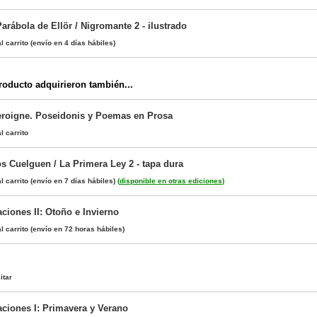
arábola de Ellör / Nigromante 2 - ilustrado
l carrito
(envío en 4 días hábiles)
oducto adquirieron también...
roigne. Poseidonis y Poemas en Prosa
l carrito
s Cuelguen / La Primera Ley 2 - tapa dura
l carrito
(envío en 7 días hábiles)
(
disponible en otras ediciones
)
ciones II: Otoño e Invierno
l carrito
(envío en 72 horas hábiles)
itar
aciones I: Primavera y Verano