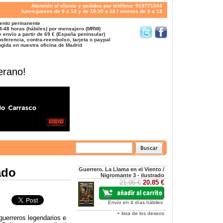
Atención al cliente y pedidos por teléfono: 913771344
lunes-jueves de 9 a 14 y de 15:30 a 18 / viernes de 9 a 13
ento permanente
4-48 horas (hábiles) por mensajero (MRW)
 envío a partir de 69 € (España peninsular)
sferencia, contra-reembolso, tarjeta o paypal
gida en nuestra oficina de Madrid
erano!
ado
Guerrero. La Llama en el Viento /
Nigromante 3 - ilustrado
21.95 €
20.85 €
Envío en 4 días hábiles
+ lista de los deseos
guerreros legendarios e