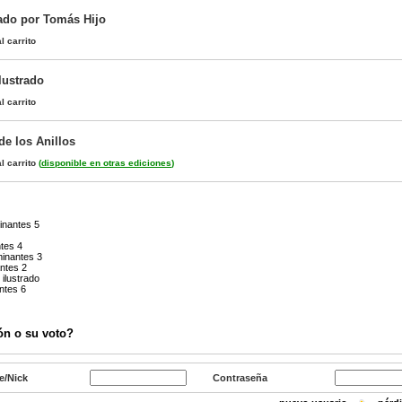
rado por Tomás Hijo
l carrito
lustrado
l carrito
de los Anillos
l carrito
(
disponible en otras ediciones
)
inantes 5
tes 4
inantes 3
ntes 2
ilustrado
ntes 6
ón o su voto?
e/Nick
Contraseña