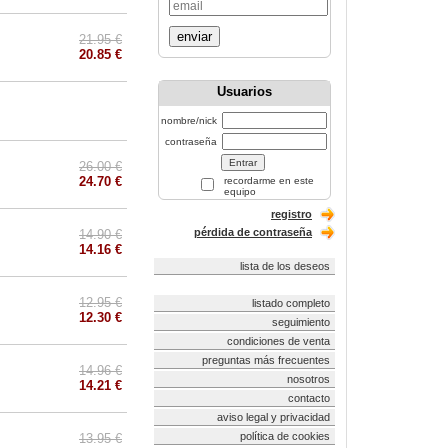
enviar
21.95 €
20.85 €
Usuarios
nombre/nick
contraseña
26.00 €
24.70 €
recordarme en este
equipo
registro
pérdida de contraseña
14.90 €
14.16 €
lista de los deseos
12.95 €
listado completo
12.30 €
seguimiento
condiciones de venta
preguntas más frecuentes
14.96 €
nosotros
14.21 €
contacto
aviso legal y privacidad
política de cookies
13.95 €