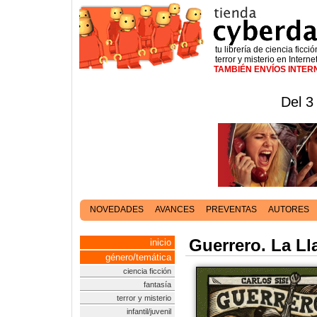
tu librería de ciencia ficció
terror y misterio en Interne
TAMBIÉN ENVÍOS INTE
Del 3
NOVEDADES
AVANCES
PREVENTAS
AUTORES
Guerrero. La Ll
inicio
género/temática
ciencia ficción
fantasía
terror y misterio
infantil/juvenil