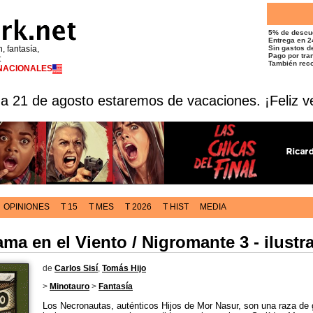
5% de descu
Entrega en 2
n, fantasía,
Sin gastos de
Pago por tran
t
También reco
RNACIONALES
 a 21 de agosto estaremos de vacaciones. ¡Feliz v
OPINIONES
T 15
T MES
T 2026
T HIST
MEDIA
ama en el Viento / Nigromante 3 - ilustr
de
Carlos Sisí
,
Tomás Hijo
>
Minotauro
>
Fantasía
Los Necronautas, auténticos Hijos de Mor Nasur, son una raza de 