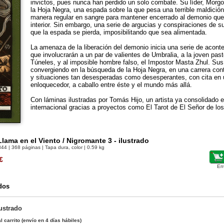
invictos, pues nunca han perdido un solo combate. Su líder, Morgo 
la Hoja Negra, una espada sobre la que pesa una terrible maldició
manera regular en sangre para mantener encerrado al demonio que
interior. Sin embargo, una serie de argucias y conspiraciones de
que la espada se pierda, imposibilitando que sea alimentada.
La amenaza de la liberación del demonio inicia una serie de acon
que involucrarán a un par de valientes de Umbralia, a la joven pas
Túneles, y al imposible hombre falso, el Impostor Masta Zhul. S
convergiendo en la búsqueda de la Hoja Negra, en una carrera contr
y situaciones tan desesperadas como desesperantes, con cita en 
enloquecedor, a caballo entre éste y el mundo más allá.
Con láminas ilustradas por Tomás Hijo, un artista ya consolidado 
internacional gracias a proyectos como El Tarot de El Señor de los 
Llama en el Viento / Nigromante 3 - ilustrado
844
| 368 páginas | Tapa dura, color | 0.59 kg
€
En
dos
ustrado
l carrito
(envío en 4 días hábiles)