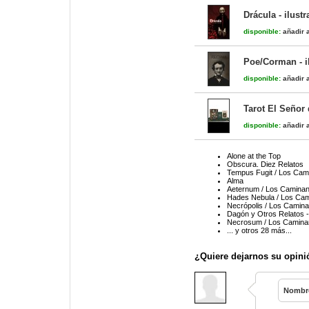
Drácula - ilust
disponible:
añadir a
Poe/Corman - i
disponible:
añadir a
Tarot El Señor 
disponible:
añadir a
Alone at the Top
Obscura. Diez Relatos
Tempus Fugit / Los Cam
Alma
Aeternum / Los Caminan
Hades Nebula / Los Cam
Necrópolis / Los Camina
Dagón y Otros Relatos - 
Necrosum / Los Camina
... y otros 28 más...
¿Quiere dejarnos su opini
Nombr