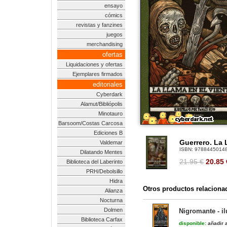
ensayo
cómics
revistas y fanzines
juegos
merchandising
ofertas
Liquidaciones y ofertas
Ejemplares firmados
editoriales
Cyberdark
Alamut/Bibliópolis
Minotauro
Barsoom/Costas Carcosa
Ediciones B
Guerrero. La 
Valdemar
ISBN:
9788445014
Dilatando Mentes
21.95 €
20.85
Biblioteca del Laberinto
PRH/Debolsillo
Hidra
Otros productos relaciona
Alianza
Nocturna
Dolmen
Nigromante - il
Biblioteca Carfax
disponible:
añadir a