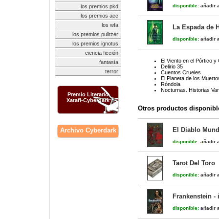
disponible:
añadir a
los premios pkd
los premios acc
los wfa
La Espada de H
los premios pulitzer
disponible:
añadir a
los premios ignotus
ciencia ficción
El Viento en el Pórtico 
fantasía
Delirio 35
terror
Cuentos Crueles
El Planeta de los Muerto
Róndola
Nocturnas. Historias Va
Premio Literario
Xatafi-Cyberdark
Otros productos disponibl
El Diablo Mundo
Archivo Cyberdark
disponible:
añadir a
Tarot Del Toro
disponible:
añadir a
Frankenstein - 
disponible:
añadir a