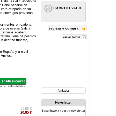
Palis, es el custodio de
n: Debe bañarse de
 está atrapado en su
 sus enemigos provocan
tecimientos en cadena
revisar y comprar
tora de ovejas Salvia
us caminos acaban
arreloj llena de peligros
vaciar carrito
un destino funesto,
en España y a nivel
Anillos.
vío en 4 días hábiles
fantasía
Newsletter
21.95 €
Suscríbase a nuestra newsletter
20.85 €