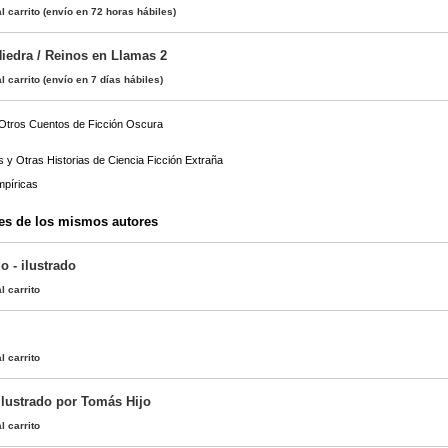
l carrito
(envío en 72 horas hábiles)
iedra / Reinos en Llamas 2
l carrito
(envío en 7 días hábiles)
y Otros Cuentos de Ficción Oscura
s y Otras Historias de Ciencia Ficción Extraña
mpíricas
es de los mismos autores
 - ilustrado
l carrito
l carrito
ilustrado por Tomás Hijo
l carrito