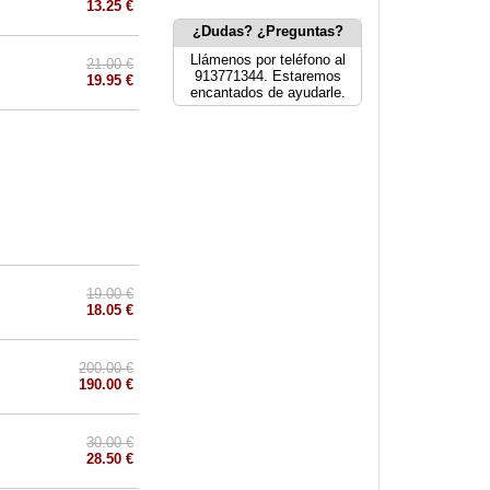
13.25 €
¿Dudas? ¿Preguntas?
Llámenos por teléfono al
21.00 €
913771344. Estaremos
19.95 €
encantados de ayudarle.
19.00 €
18.05 €
200.00 €
190.00 €
30.00 €
28.50 €