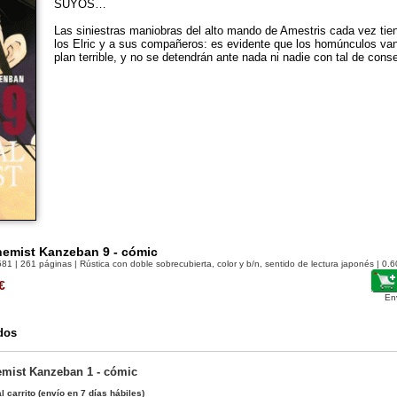
SUYOS…
Las siniestras maniobras del alto mando de Amestris cada vez ti
los Elric y a sus compañeros: es evidente que los homúnculos va
plan terrible, y no se detendrán ante nada ni nadie con tal de conse
hemist Kanzeban 9 - cómic
581
| 261 páginas | Rústica con doble sobrecubierta, color y b/n, sentido de lectura japonés | 0.6
€
En
dos
emist Kanzeban 1 - cómic
l carrito
(envío en 7 días hábiles)