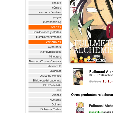
ensayo
cómics
revistas y fanzines
juegos
merchandising
ofertas
Liquidaciones y ofertas
Ejemplares firmados
editoriales
Cyberdark
Alamut/Bibliópolis
Minotauro
Barsoom/Costas Carcosa
Ediciones B
Valdemar
Fullmetal Alc
ISBN:
9788467975
Dilatando Mentes
Biblioteca del Laberinto
15.95 €
15.15
PRH/Debolsillo
Hidra
Otros productos relaciona
Alianza
Nocturna
Dolmen
Fullmetal Alch
Biblioteca Carfax
disponible:
añadir a