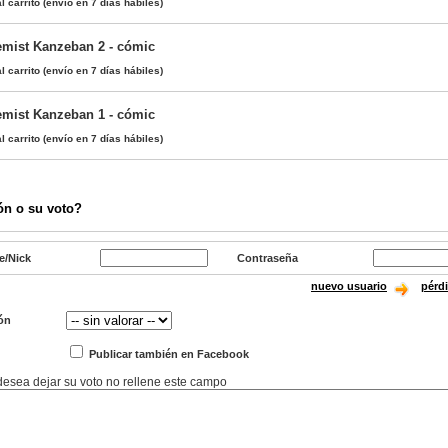
l carrito
(envío en 7 días hábiles)
emist Kanzeban 2 - cómic
l carrito
(envío en 7 días hábiles)
emist Kanzeban 1 - cómic
l carrito
(envío en 7 días hábiles)
ón o su voto?
e/Nick
Contraseña
nuevo usuario
pérd
ón
Publicar también en Facebook
 desea dejar su voto no rellene este campo