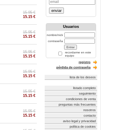
enviar
15.95 €
15.15 €
Usuarios
15.95 €
nombre/nick
15.15 €
contraseña
15.95 €
recordarme en este
15.15 €
equipo
registro
pérdida de contraseña
15.95 €
15.15 €
lista de los deseos
listado completo
15.95 €
seguimiento
15.15 €
condiciones de venta
preguntas más frecuentes
nosotros
15.95 €
15.15 €
contacto
aviso legal y privacidad
política de cookies