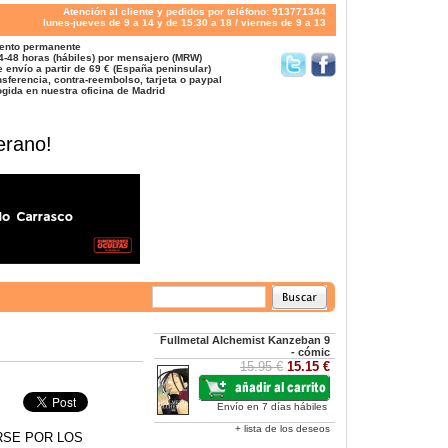
Atención al cliente y pedidos por teléfono: 913771344
lunes-jueves de 9 a 14 y de 15:30 a 18 / viernes de 9 a 13
ento permanente
4-48 horas (hábiles) por mensajero (MRW)
 envío a partir de 69 € (España peninsular)
sferencia, contra-reembolso, tarjeta o paypal
gida en nuestra oficina de Madrid
erano!
Fullmetal Alchemist Kanzeban 9
- cómic
15.95 €
15.15 €
Envío en 7 días hábiles
+ lista de los deseos
RSE POR LOS