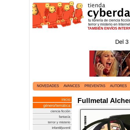
tu librería de ciencia ficció
terror y misterio en Interne
TAMBIÉN ENVÍOS INTE
Del 3
NOVEDADES
AVANCES
PREVENTAS
AUTORES
Fullmetal Alche
inicio
género/temática
ciencia ficción
fantasía
terror y misterio
infantil/juvenil