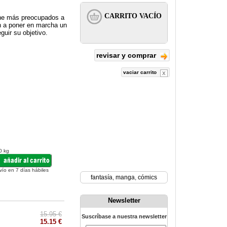
ene más preocupados a
n a poner en marcha un
guir su objetivo.
revisar y comprar
vaciar carrito
0 kg
vío en 7 días hábiles
fantasía
,
manga
,
cómics
Newsletter
15.95 €
Suscríbase a nuestra newsletter
15.15 €