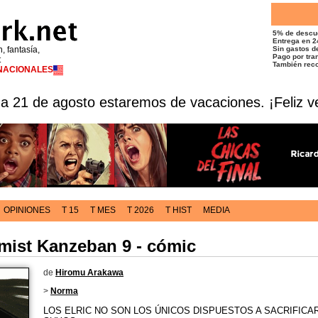
5% de descu
Entrega en 2
n, fantasía,
Sin gastos de
Pago por tran
t
También reco
RNACIONALES
 a 21 de agosto estaremos de vacaciones. ¡Feliz v
OPINIONES
T 15
T MES
T 2026
T HIST
MEDIA
mist Kanzeban 9 - cómic
de
Hiromu Arakawa
>
Norma
LOS ELRIC NO SON LOS ÚNICOS DISPUESTOS A SACRIFICA