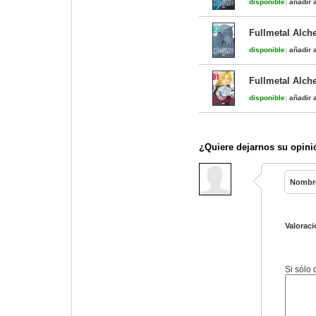
disponible:
añadir a
Fullmetal Alch
disponible:
añadir a
Fullmetal Alch
disponible:
añadir a
¿Quiere dejarnos su opini
Nombr
Valoraci
Si sólo