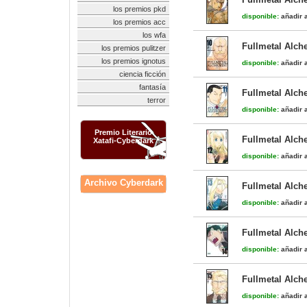
los premios pkd
disponible:
añadir a
los premios acc
los wfa
Fullmetal Alch
los premios pulitzer
los premios ignotus
disponible:
añadir a
ciencia ficción
fantasía
Fullmetal Alch
terror
disponible:
añadir a
Premio Literario
Fullmetal Alch
Xatafi-Cyberdark
disponible:
añadir a
Archivo Cyberdark
Fullmetal Alch
disponible:
añadir a
Fullmetal Alch
disponible:
añadir a
Fullmetal Alch
disponible:
añadir a