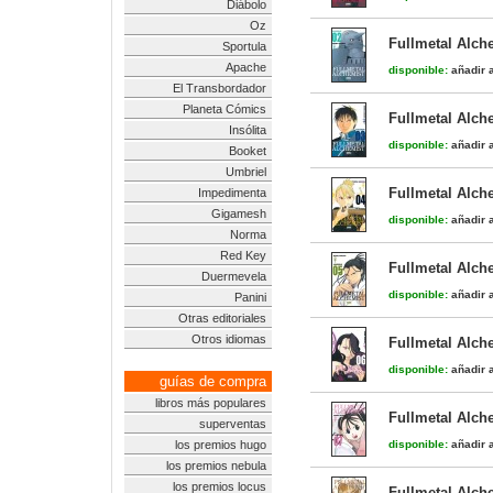
Diábolo
Oz
Fullmetal Alch
Sportula
Apache
disponible:
añadir a
El Transbordador
Planeta Cómics
Fullmetal Alch
Insólita
disponible:
añadir a
Booket
Umbriel
Fullmetal Alch
Impedimenta
Gigamesh
disponible:
añadir a
Norma
Red Key
Fullmetal Alch
Duermevela
disponible:
añadir a
Panini
Otras editoriales
Otros idiomas
Fullmetal Alch
disponible:
añadir a
guías de compra
libros más populares
Fullmetal Alch
superventas
los premios hugo
disponible:
añadir a
los premios nebula
los premios locus
Fullmetal Alch