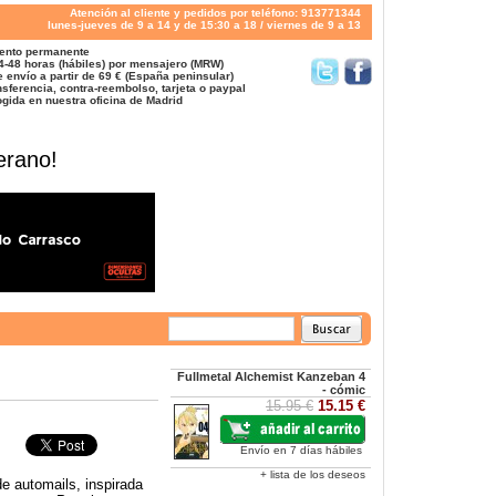
Atención al cliente y pedidos por teléfono: 913771344
lunes-jueves de 9 a 14 y de 15:30 a 18 / viernes de 9 a 13
ento permanente
4-48 horas (hábiles) por mensajero (MRW)
 envío a partir de 69 € (España peninsular)
sferencia, contra-reembolso, tarjeta o paypal
gida en nuestra oficina de Madrid
erano!
Fullmetal Alchemist Kanzeban 4
- cómic
15.95 €
15.15 €
Envío en 7 días hábiles
+ lista de los deseos
e automails, inspirada