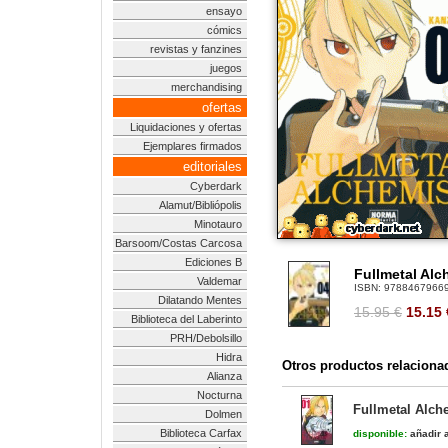
ensayo
cómics
revistas y fanzines
juegos
merchandising
ofertas
Liquidaciones y ofertas
Ejemplares firmados
editoriales
Cyberdark
Alamut/Bibliópolis
Minotauro
Barsoom/Costas Carcosa
Ediciones B
Fullmetal Alc
Valdemar
ISBN:
9788467966
Dilatando Mentes
15.95 €
15.15
Biblioteca del Laberinto
PRH/Debolsillo
Hidra
Otros productos relaciona
Alianza
Nocturna
Fullmetal Alch
Dolmen
Biblioteca Carfax
disponible:
añadir a