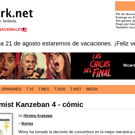
5% de descu
Entrega en 2
n, fantasía,
Sin gastos de
Pago por tran
t
También reco
RNACIONALES
 a 21 de agosto estaremos de vacaciones. ¡Feliz v
OPINIONES
T 15
T MES
T 2026
T HIST
MEDIA
mist Kanzeban 4 - cómic
de
Hiromu Arakawa
>
Norma
Winry ha tomado la decisión de convertirse en la mejor mecánica d