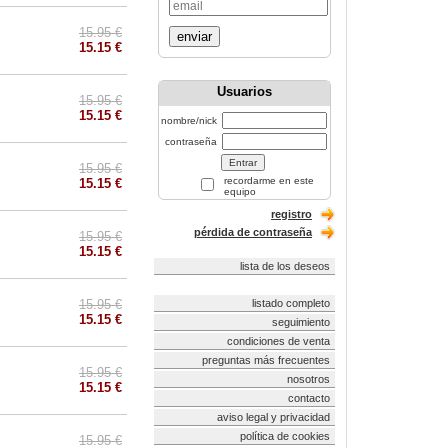
15.95 €
enviar
15.15 €
Usuarios
15.95 €
15.15 €
nombre/nick
contraseña
15.95 €
recordarme en este
15.15 €
equipo
registro
pérdida de contraseña
15.95 €
15.15 €
lista de los deseos
15.95 €
listado completo
15.15 €
seguimiento
condiciones de venta
preguntas más frecuentes
15.95 €
nosotros
15.15 €
contacto
aviso legal y privacidad
política de cookies
15.95 €