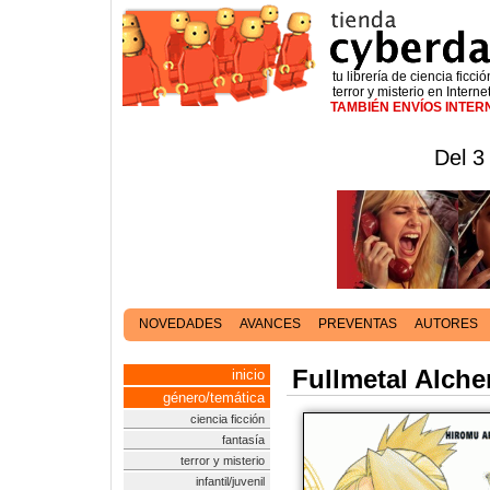
tu librería de ciencia ficció
terror y misterio en Interne
TAMBIÉN ENVÍOS INTE
Del 3
NOVEDADES
AVANCES
PREVENTAS
AUTORES
Fullmetal Alche
inicio
género/temática
ciencia ficción
fantasía
terror y misterio
infantil/juvenil