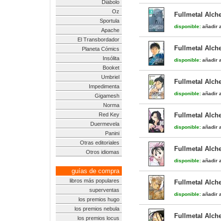
Diábolo
Oz
Fullmetal Alch
Sportula
disponible:
añadir a
Apache
El Transbordador
Fullmetal Alch
Planeta Cómics
Insólita
disponible:
añadir a
Booket
Umbriel
Fullmetal Alch
Impedimenta
disponible:
añadir a
Gigamesh
Norma
Red Key
Fullmetal Alch
Duermevela
disponible:
añadir a
Panini
Otras editoriales
Fullmetal Alch
Otros idiomas
disponible:
añadir a
guías de compra
libros más populares
Fullmetal Alch
superventas
disponible:
añadir a
los premios hugo
los premios nebula
Fullmetal Alch
los premios locus