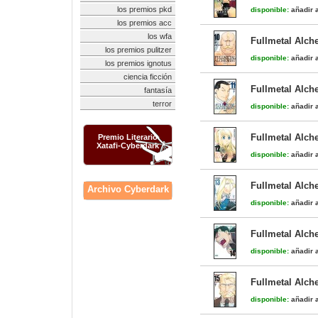
los premios pkd
disponible:
añadir a
los premios acc
los wfa
Fullmetal Alch
los premios pulitzer
disponible:
añadir a
los premios ignotus
ciencia ficción
Fullmetal Alch
fantasía
terror
disponible:
añadir a
Fullmetal Alch
Premio Literario
Xatafi-Cyberdark
disponible:
añadir a
Fullmetal Alch
Archivo Cyberdark
disponible:
añadir a
Fullmetal Alch
disponible:
añadir a
Fullmetal Alch
disponible:
añadir a