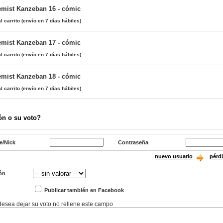
emist Kanzeban 16 - cómic
l carrito
(envío en 7 días hábiles)
emist Kanzeban 17 - cómic
l carrito
(envío en 7 días hábiles)
emist Kanzeban 18 - cómic
l carrito
(envío en 7 días hábiles)
ón o su voto?
e/Nick
Contraseña
nuevo usuario
pérd
ón
Publicar también en Facebook
 desea dejar su voto no rellene este campo