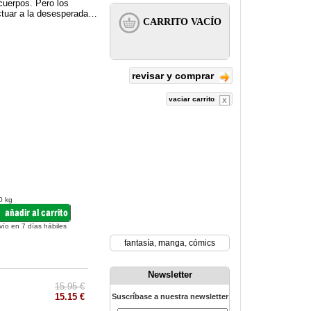
 cuerpos. Pero los
ctuar a la desesperada…
revisar y comprar
vaciar carrito
0 kg
vío en 7 días hábiles
fantasía
,
manga
,
cómics
Newsletter
15.95 €
15.15 €
Suscríbase a nuestra newsletter