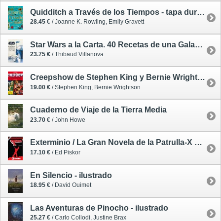
Quidditch a Través de los Tiempos - tapa dura ilustrada
28.45 €
/ Joanne K. Rowling, Emily Gravett
Star Wars a la Carta. 40 Recetas de una Galaxia Muy Muy Lejana
23.75 €
/ Thibaud Villanova
Creepshow de Stephen King y Bernie Wrightson - cómic
19.00 €
/ Stephen King, Bernie Wrightson
Cuaderno de Viaje de la Tierra Media
23.70 €
/ John Howe
Exterminio / La Gran Novela de la Patrulla-X 3 (de 3) - cómic
17.10 €
/ Ed Piskor
En Silencio - ilustrado
18.95 €
/ David Ouimet
Las Aventuras de Pinocho - ilustrado
25.27 €
/ Carlo Collodi, Justine Brax