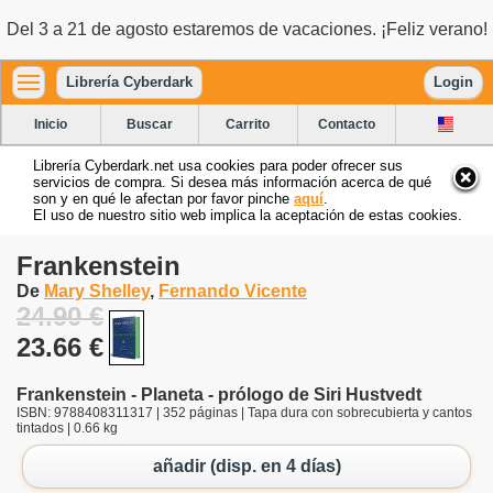
Del 3 a 21 de agosto estaremos de vacaciones. ¡Feliz verano!
Librería Cyberdark
Login
Inicio
Buscar
Carrito
Contacto
Librería Cyberdark.net usa cookies para poder ofrecer sus
servicios de compra. Si desea más información acerca de qué
son y en qué le afectan por favor pinche
aquí
.
El uso de nuestro sitio web implica la aceptación de estas cookies.
Frankenstein
De
Mary Shelley
,
Fernando Vicente
24.90 €
23.66 €
Frankenstein - Planeta - prólogo de Siri Hustvedt
ISBN: 9788408311317 | 352 páginas | Tapa dura con sobrecubierta y cantos
tintados | 0.66 kg
añadir (disp. en 4 días)