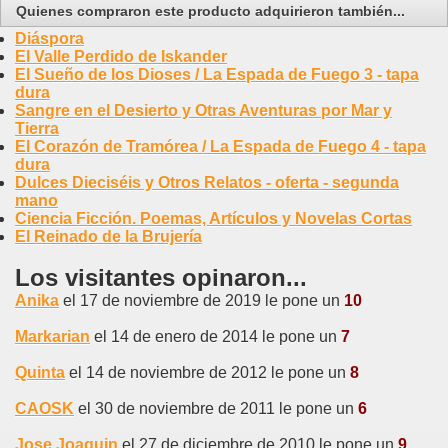
Quienes compraron este producto adquirieron también...
Diáspora
El Valle Perdido de Iskander
El Sueño de los Dioses / La Espada de Fuego 3 - tapa
dura
Sangre en el Desierto y Otras Aventuras por Mar y
Tierra
El Corazón de Tramórea / La Espada de Fuego 4 - tapa
dura
Dulces Dieciséis y Otros Relatos - oferta - segunda
mano
Ciencia Ficción. Poemas, Artículos y Novelas Cortas
El Reinado de la Brujería
Los visitantes opinaron...
Anika
el 17 de noviembre de 2019 le pone un
10
Markarian
el 14 de enero de 2014 le pone un
7
Quinta
el 14 de noviembre de 2012 le pone un
8
CAOSK
el 30 de noviembre de 2011 le pone un
6
Jose Joaquin
el 27 de diciembre de 2010 le pone un
9