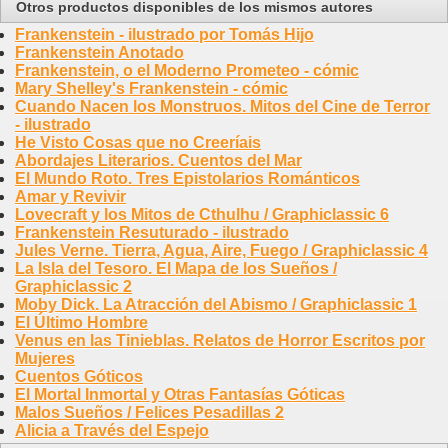
Otros productos disponibles de los mismos autores
Frankenstein - ilustrado por Tomás Hijo
Frankenstein Anotado
Frankenstein, o el Moderno Prometeo - cómic
Mary Shelley's Frankenstein - cómic
Cuando Nacen los Monstruos. Mitos del Cine de Terror
- ilustrado
He Visto Cosas que no Creeríais
Abordajes Literarios. Cuentos del Mar
El Mundo Roto. Tres Epistolarios Románticos
Amar y Revivir
Lovecraft y los Mitos de Cthulhu / Graphiclassic 6
Frankenstein Resuturado - ilustrado
Jules Verne. Tierra, Agua, Aire, Fuego / Graphiclassic 4
La Isla del Tesoro. El Mapa de los Sueños /
Graphiclassic 2
Moby Dick. La Atracción del Abismo / Graphiclassic 1
El Último Hombre
Venus en las Tinieblas. Relatos de Horror Escritos por
Mujeres
Cuentos Góticos
El Mortal Inmortal y Otras Fantasías Góticas
Malos Sueños / Felices Pesadillas 2
Alicia a Través del Espejo