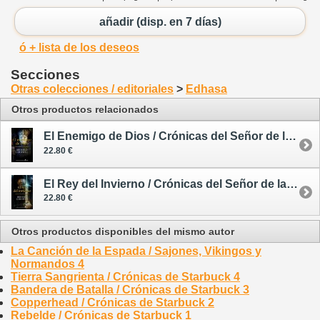
añadir (disp. en 7 días)
ó + lista de los deseos
Secciones
Otras colecciones / editoriales
>
Edhasa
Otros productos relacionados
El Enemigo de Dios / Crónicas del Señor de la Guerra 2
22.80 €
El Rey del Invierno / Crónicas del Señor de la Guerra 1
22.80 €
Otros productos disponibles del mismo autor
La Canción de la Espada / Sajones, Vikingos y
Normandos 4
Tierra Sangrienta / Crónicas de Starbuck 4
Bandera de Batalla / Crónicas de Starbuck 3
Copperhead / Crónicas de Starbuck 2
Rebelde / Crónicas de Starbuck 1