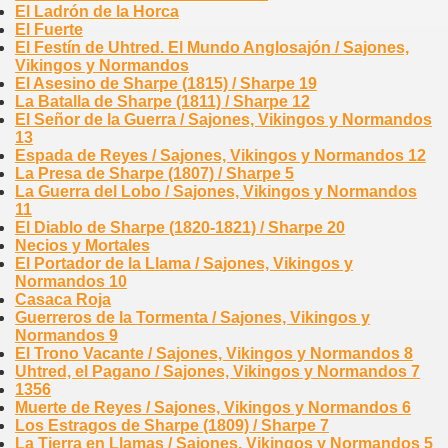
El Ladrón de la Horca
El Fuerte
El Festín de Uhtred. El Mundo Anglosajón / Sajones,
Vikingos y Normandos
El Asesino de Sharpe (1815) / Sharpe 19
La Batalla de Sharpe (1811) / Sharpe 12
El Señor de la Guerra / Sajones, Vikingos y Normandos
13
Espada de Reyes / Sajones, Vikingos y Normandos 12
La Presa de Sharpe (1807) / Sharpe 5
La Guerra del Lobo / Sajones, Vikingos y Normandos
11
El Diablo de Sharpe (1820-1821) / Sharpe 20
Necios y Mortales
El Portador de la Llama / Sajones, Vikingos y
Normandos 10
Casaca Roja
Guerreros de la Tormenta / Sajones, Vikingos y
Normandos 9
El Trono Vacante / Sajones, Vikingos y Normandos 8
Uhtred, el Pagano / Sajones, Vikingos y Normandos 7
1356
Muerte de Reyes / Sajones, Vikingos y Normandos 6
Los Estragos de Sharpe (1809) / Sharpe 7
La Tierra en Llamas / Sajones, Vikingos y Normandos 5