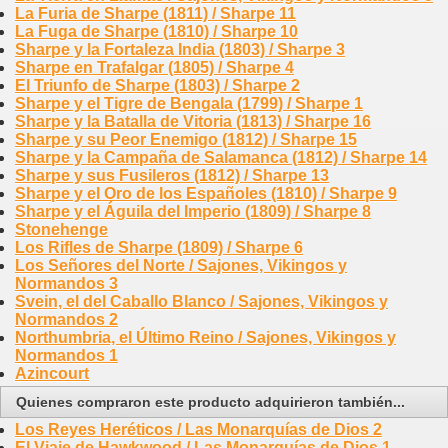
La Furia de Sharpe (1811) / Sharpe 11
La Fuga de Sharpe (1810) / Sharpe 10
Sharpe y la Fortaleza India (1803) / Sharpe 3
Sharpe en Trafalgar (1805) / Sharpe 4
El Triunfo de Sharpe (1803) / Sharpe 2
Sharpe y el Tigre de Bengala (1799) / Sharpe 1
Sharpe y la Batalla de Vitoria (1813) / Sharpe 16
Sharpe y su Peor Enemigo (1812) / Sharpe 15
Sharpe y la Campaña de Salamanca (1812) / Sharpe 14
Sharpe y sus Fusileros (1812) / Sharpe 13
Sharpe y el Oro de los Españoles (1810) / Sharpe 9
Sharpe y el Águila del Imperio (1809) / Sharpe 8
Stonehenge
Los Rifles de Sharpe (1809) / Sharpe 6
Los Señores del Norte / Sajones, Vikingos y
Normandos 3
Svein, el del Caballo Blanco / Sajones, Vikingos y
Normandos 2
Northumbria, el Último Reino / Sajones, Vikingos y
Normandos 1
Azincourt
Quienes compraron este producto adquirieron también...
Los Reyes Heréticos / Las Monarquías de Dios 2
El Viaje de Hawkwood / Las Monarquías de Dios 1 -