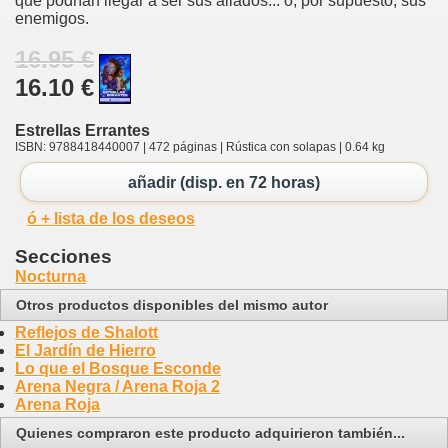
que podrían llegar a ser sus aliados... o, por supuesto, sus
enemigos.
16.95 €
16.10 €
Estrellas Errantes
ISBN: 9788418440007 | 472 páginas | Rústica con solapas | 0.64 kg
añadir (disp. en 72 horas)
ó + lista de los deseos
Secciones
Nocturna
Otros productos disponibles del mismo autor
Reflejos de Shalott
El Jardín de Hierro
Lo que el Bosque Esconde
Arena Negra / Arena Roja 2
Arena Roja
Quienes compraron este producto adquirieron también...