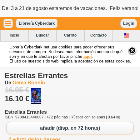
Del 3 a 21 de agosto estaremos de vacaciones. ¡Feliz verano!
Librería Cyberdark
Login
Inicio
Buscar
Carrito
Contacto
Librería Cyberdark.net usa cookies para poder ofrecer sus
servicios de compra. Si desea más información acerca de qué
son y en qué le afectan por favor pinche
aquí
.
El uso de nuestro sitio web implica la aceptación de estas cookies.
Estrellas Errantes
De
Gema Bonnín
16.95 €
16.10 €
Estrellas Errantes
ISBN: 9788418440007 | 472 páginas | Rústica con solapas | 0.64 kg
añadir (disp. en 72 horas)
ó + lista de los deseos