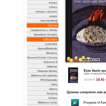
ensayo
cómics
revistas y fanzines
juegos
merchandising
ofertas
Liquidaciones y ofertas
Ejemplares firmados
editoriales
Cyberdark
Alamut/Bibliópolis
Minotauro
Barsoom/Costas Carcosa
Ediciones B
Valdemar
Este Vacío qu
Dilatando Mentes
ISBN:
9788420474
Biblioteca del Laberinto
19.90 €
18.91
PRH/Debolsillo
Hidra
Alianza
Quienes compraron este pr
Nocturna
Dolmen
Proyecto U-Tur
Biblioteca Carfax