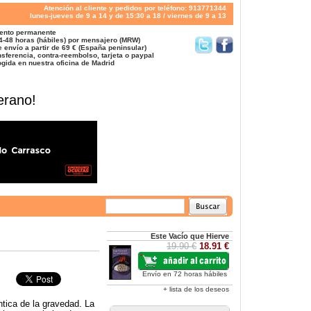
Atención al cliente y pedidos por teléfono: 913771344
lunes-jueves de 9 a 14 y de 15:30 a 18 / viernes de 9 a 13
ento permanente
4-48 horas (hábiles) por mensajero (MRW)
 envío a partir de 69 € (España peninsular)
sferencia, contra-reembolso, tarjeta o paypal
gida en nuestra oficina de Madrid
erano!
Este Vacío que Hierve
19.90 €
18.91 €
Envío en 72 horas hábiles
+ lista de los deseos
ntica de la gravedad. La