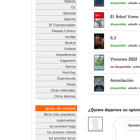
Diábolo
disponible:
añadir a
Oz
Sportula
El Árbol Viene
Apache
disponible:
añadir a
El Transbordador
Planeta Cómics
Insólita
0,3
Booket
disponible:
añadir a
Umbriel
Impedimenta
Visiones 2022
Gigamesh
Norma
no disponible:
solic
Red Key
Duermevela
Asimilación
Panini
disponible:
añadir a
Otras editoriales
Otros idiomas
guías de compra
¿Quiere dejarnos su opini
libros más populares
superventas
Nombr
los premios hugo
los premios nebula
los premios locus