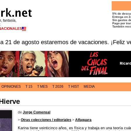
5% de descu
Entrega en 2
n, fantasía,
Sin gastos de
Pago por tran
t
También reco
RNACIONALES
 a 21 de agosto estaremos de vacaciones. ¡Feliz v
OPINIONES
T 15
T MES
T 2026
T HIST
MEDIA
Hierve
de
Jorge Comensal
>
Otras colecciones / editoriales
>
Alfaguara
Karina tiene veinticinco años, es física y trabaja en una teoría cuá