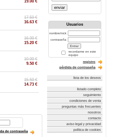
19.00 €
enviar
17.50 €
16.63 €
Usuarios
nombre/nick
16.00 €
contraseña
15.20 €
recordarme en este
equipo
10.00 €
registro
9.50 €
pérdida de contraseña
lista de los deseos
15.50 €
14.73 €
listado completo
seguimiento
condiciones de venta
preguntas más frecuentes
nosotros
contacto
aviso legal y privacidad
política de cookies
ida de contraseña