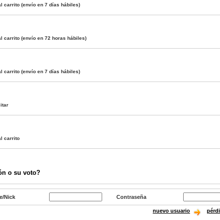
l carrito
(envío en 7 días hábiles)
l carrito
(envío en 72 horas hábiles)
l carrito
(envío en 7 días hábiles)
itar
l carrito
ón o su voto?
e/Nick
Contraseña
nuevo usuario
pérd