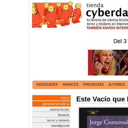
tu librería de ciencia ficció
terror y misterio en Interne
TAMBIÉN ENVÍOS INTE
Del 3
NOVEDADES
AVANCES
PREVENTAS
AUTORES
Este Vacío que 
inicio
género/temática
ciencia ficción
fantasía
terror y misterio
infantil/juvenil