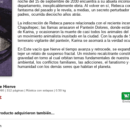
noche del 15 de septiembre de 2030 encuentra a su abuela inconsc
departamento, inexplicablemente ebria. Al volver en sí, Rebeca co
fantasma del pasado y le revela, a medias, un secreto perturbador
padres, ocurrida dieciocho años atrás.
La indiscreción de Rebeca parece relacionada con el reciente ince
Chapultepec; las llamas arrasaron el Panteón Dolores, donde está
de Karina, y ocasionaron la muerte de casi todos los animales del 
un movimiento animalista inusitado en la ciudad. Con la ayuda de S
temerario vigilante del panteón, Karina se asomará a la verdad ocult
En Este vacío que hierve el tiempo avanza y retrocede, se expand
tejer un relato de suspenso fractal. Un misterio recalcitrante consti
gravedad en torno al cual orbitan temas fundamentales de nuestra 
ambiental, los conflictos familiares, las adicciones, el fanatismo y 
humanidad con los demás seres que habitan el planeta.
e Hierve
090
| 312 páginas | Rústica con solapas | 0.50 kg
€
Envío
oducto adquirieron también...
n