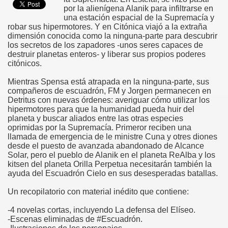
por la alienígena Alanik para infiltrarse en
una estación espacial de la Supremacía y
robar sus hipermotores. Y en Citónica viajó a la extraña
dimensión conocida como la ninguna-parte para descubrir
los secretos de los zapadores -unos seres capaces de
destruir planetas enteros- y liberar sus propios poderes
citónicos.
Mientras Spensa está atrapada en la ninguna-parte, sus
compañeros de escuadrón, FM y Jorgen permanecen en
Detritus con nuevas órdenes: averiguar cómo utilizar los
hipermotores para que la humanidad pueda huir del
planeta y buscar aliados entre las otras especies
oprimidas por la Supremacía. Primeror reciben una
llamada de emergencia de le ministre Cuna y otres diones
desde el puesto de avanzada abandonado de Alcance
Solar, pero el pueblo de Alanik en el planeta ReAlba y los
kitsen del planeta Orilla Perpetua necesitarán también la
ayuda del Escuadrón Cielo en sus desesperadas batallas.
Un recopilatorio con material inédito que contiene:
-4 novelas cortas, incluyendo La defensa del Elíseo.
-Escenas eliminadas de #Escuadrón.