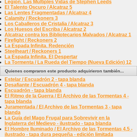
Legión. Las Múltiples Vidas de Stephen Leeds
El Talento Oscuro / Alcatraz 5
Las Lentes Fragmentadas / Alcatraz 4
Calamity / Reckoners 3
Los Caballeros de Cristalia / Alcatraz 3
Los Huesos del Escriba / Alcatraz 2
Alcatraz contra los Bibliotecarios Malvados / Alcatraz 1
Firefight / Reckoners 2
La Espada Infinita. Redención
Steelheart / Reckoners 1
La Espada Infinita. El Despertar
La Tormenta / La Rueda del Tiempo (Nueva Edición) 12
Quienes compraron este producto adquirieron también...
Estelar / Escuadrón 2 - tapa blanda
Desafiante / Escuadrón 4 - tapa blanda
Escuadrón - tapa blanda
El Ritmo de la Guerra / El Archivo de las Tormentas 4 -
tapa blanda
Juramentada / El Archivo de las Tormentas 3 - tapa
blanda
La Guía del Mago Frugal para Sobrevivir en la
Inglaterra del Medievo - ilustrado - tapa blanda
El Hombre Iluminado / El Archivo de las Tormentas 4.5 -
ilustrado - tapa dura pequeña - edición limitada