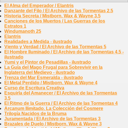
El Alma del Emperador / Elantris
Danzante del Filo / El Archivo de las Tormentas 2.5
Historia Secreta / Mistborn. Wax & Wayne 3.5
Canciones de los Muertos / Las Guerras de los
Estratos 1
Windumanoth 25
Elantris
Realidades a Medida - ilustrado
Viento y Verdad / El Archivo de las Tormentas 5
El Hombre Iluminado / El Archivo de las Tormentas 4.5 -
ilustrado
Yumi y el Pintor de Pesadillas - ilustrado
La Guía del Mago Frugal para Sobrevivir en la
Inglaterra del Medievo - ilustrado
Trenza del Mar Esmeralda - ilustrado
El Metal Perdido / Mistborn. Wax & Wayne 4
Curso de Escritura Creativa
Esquirla del Amanecer / El Archivo de las Tormentas
3.5
El Ritmo de la Guerra / El Archivo de las Tormentas 4
Arcanum Ilimitado. La Colección del Cosmere
Trilogía Nacidos de la Bruma
Juramentada / El Archivo de las Tormentas 3
Brazales de Duelo / Mistborn. Wax & Wayne 3