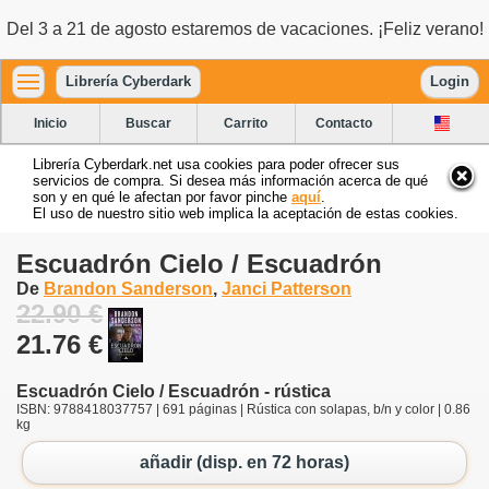
Del 3 a 21 de agosto estaremos de vacaciones. ¡Feliz verano!
Librería Cyberdark
Login
Inicio
Buscar
Carrito
Contacto
Librería Cyberdark.net usa cookies para poder ofrecer sus
servicios de compra. Si desea más información acerca de qué
son y en qué le afectan por favor pinche
aquí
.
El uso de nuestro sitio web implica la aceptación de estas cookies.
Escuadrón Cielo / Escuadrón
De
Brandon Sanderson
,
Janci Patterson
22.90 €
21.76 €
Escuadrón Cielo / Escuadrón - rústica
ISBN: 9788418037757 | 691 páginas | Rústica con solapas, b/n y color | 0.86
kg
añadir (disp. en 72 horas)