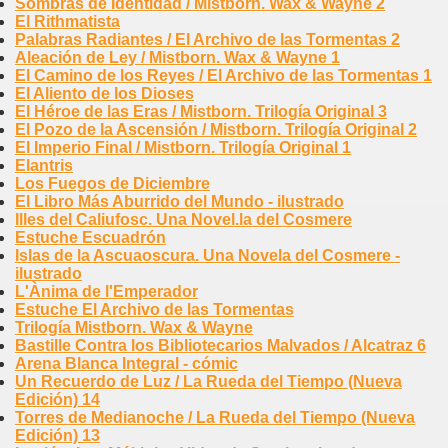
Sombras de Identidad / Mistborn. Wax & Wayne 2
El Rithmatista
Palabras Radiantes / El Archivo de las Tormentas 2
Aleación de Ley / Mistborn. Wax & Wayne 1
El Camino de los Reyes / El Archivo de las Tormentas 1
El Aliento de los Dioses
El Héroe de las Eras / Mistborn. Trilogía Original 3
El Pozo de la Ascensión / Mistborn. Trilogía Original 2
El Imperio Final / Mistborn. Trilogía Original 1
Elantris
Los Fuegos de Diciembre
El Libro Más Aburrido del Mundo - ilustrado
Illes del Caliufosc. Una Novel.la del Cosmere
Estuche Escuadrón
Islas de la Ascuaoscura. Una Novela del Cosmere -
ilustrado
L'Ànima de l'Emperador
Estuche El Archivo de las Tormentas
Trilogía Mistborn. Wax & Wayne
Bastille Contra los Bibliotecarios Malvados / Alcatraz 6
Arena Blanca Integral - cómic
Un Recuerdo de Luz / La Rueda del Tiempo (Nueva
Edición) 14
Torres de Medianoche / La Rueda del Tiempo (Nueva
Edición) 13