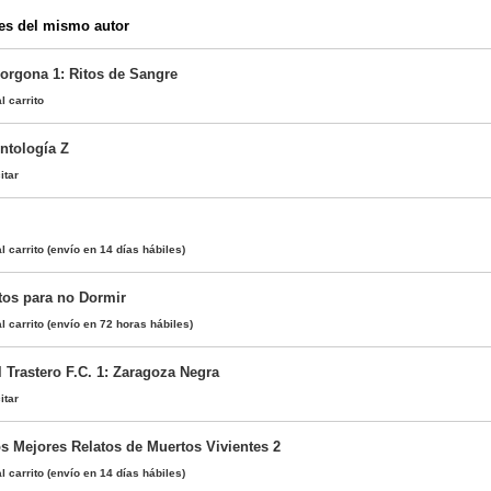
es del mismo autor
orgona 1: Ritos de Sangre
l carrito
ntología Z
itar
l carrito
(envío en 14 días hábiles)
tos para no Dormir
l carrito
(envío en 72 horas hábiles)
 Trastero F.C. 1: Zaragoza Negra
itar
os Mejores Relatos de Muertos Vivientes 2
l carrito
(envío en 14 días hábiles)