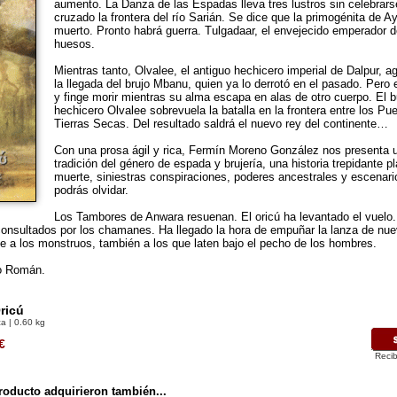
aumento. La Danza de las Espadas lleva tres lustros sin celebrars
cruzado la frontera del río Sarián. Se dice que la primogénita de A
muerto. Pronto habrá guerra. Tulgadaar, el envejecido emperador de
huesos.
Mientras tanto, Olvalee, el antiguo hechicero imperial de Dalpur, ag
la llegada del brujo Mbanu, quien ya lo derrotó en el pasado. Pero
y finge morir mientras su alma escapa en alas de otro cuerpo. El bui
hechicero Olvalee sobrevuela la batalla en la frontera entre los Pu
Tierras Secas. Del resultado saldrá el nuevo rey del continente…
Con una prosa ágil y rica, Fermín Moreno González nos presenta 
tradición del género de espada y brujería, una historia trepidante 
muerte, siniestras conspiraciones, poderes ancestrales y escenari
podrás olvidar.
Los Tambores de Anwara resuenan. El oricú ha levantado el vuelo.
onsultados por los chamanes. Ha llegado la hora de empuñar la lanza de nue
se a los monstruos, también a los que laten bajo el pecho de los hombres.
go Román.
Oricú
a | 0.60 kg
€
Recib
oducto adquirieron también...