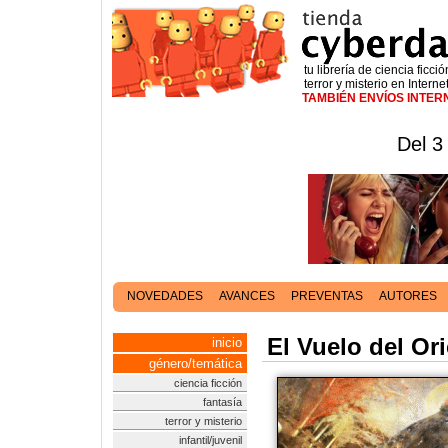
tu librería de ciencia ficció
terror y misterio en Interne
TAMBIÉN ENVÍOS INTE
Del 3
NOVEDADES
AVANCES
PREVENTAS
AUTORES
El Vuelo del Or
inicio
género/temática
ciencia ficción
fantasía
terror y misterio
infantil/juvenil