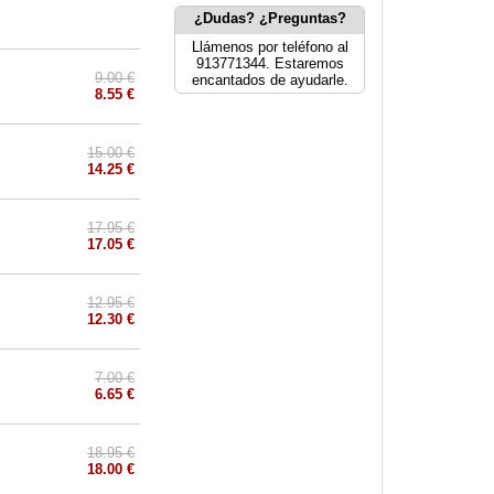
¿Dudas? ¿Preguntas?
Llámenos por teléfono al
913771344. Estaremos
9.00 €
encantados de ayudarle.
8.55 €
15.00 €
14.25 €
17.95 €
17.05 €
12.95 €
12.30 €
7.00 €
6.65 €
18.95 €
18.00 €