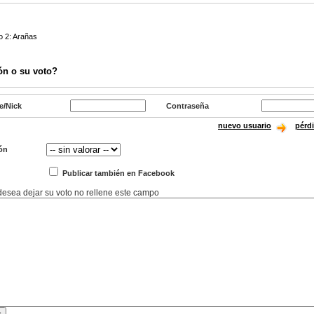
o 2: Arañas
ón o su voto?
e/Nick
Contraseña
nuevo usuario
pérd
ón
Publicar también en Facebook
 desea dejar su voto no rellene este campo