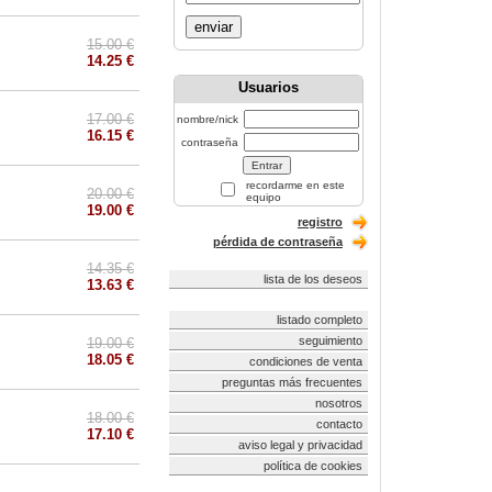
enviar
15.00 €
14.25 €
Usuarios
17.00 €
nombre/nick
16.15 €
contraseña
recordarme en este
20.00 €
equipo
19.00 €
registro
pérdida de contraseña
14.35 €
lista de los deseos
13.63 €
listado completo
seguimiento
19.00 €
18.05 €
condiciones de venta
preguntas más frecuentes
nosotros
18.00 €
contacto
17.10 €
aviso legal y privacidad
política de cookies