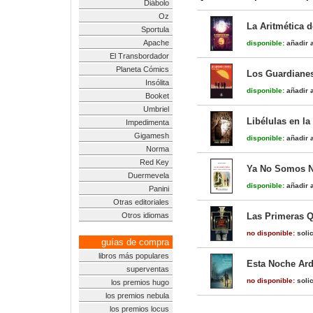
Diábolo
Oz
La Aritmética 
Sportula
Apache
disponible:
añadir a
El Transbordador
Planeta Cómics
Los Guardianes
Insólita
disponible:
añadir a
Booket
Umbriel
Libélulas en l
Impedimenta
Gigamesh
disponible:
añadir a
Norma
Red Key
Ya No Somos N
Duermevela
disponible:
añadir a
Panini
Otras editoriales
Otros idiomas
Las Primeras Q
no disponible:
solic
guías de compra
libros más populares
Esta Noche Ard
superventas
no disponible:
solic
los premios hugo
los premios nebula
los premios locus