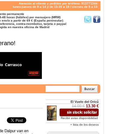
Atención al cliente y pedidos por teléfono: 913771344
lunes-jueves de 9 a 14 y de 15:30 a 18 / viernes de 9 a 13
ento permanente
4-48 horas (hábiles) por mensajero (MRW)
 envío a partir de 69 € (España peninsular)
sferencia, contra-reembolso, tarjeta o paypal
gida en nuestra oficina de Madrid
erano!
El Vuelo del Oricú
14.00 €
13.30 €
Recibir aviso disponibilidad
+ lista de los deseos
de Dalpur van en