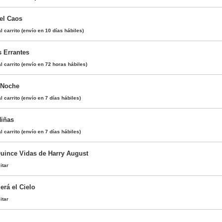
del Caos
l carrito
(envío en 10 días hábiles)
 Errantes
l carrito
(envío en 72 horas hábiles)
a Noche
l carrito
(envío en 7 días hábiles)
iñas
l carrito
(envío en 7 días hábiles)
uince Vidas de Harry August
itar
erá el Cielo
itar