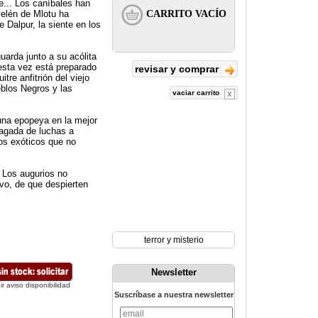
e... Los caníbales han
yelén de Mlotu ha
 Dalpur, la siente en los
uarda junto a su acólita
 esta vez está preparado
revisar y comprar
tre anfitrión del viejo
eblos Negros y las
vaciar carrito
una epopeya en la mejor
plagada de luchas a
os exóticos que no
 Los augurios no
vo, de que despierten
terror y misterio
Newsletter
ir aviso disponibilidad
Suscríbase a nuestra newsletter