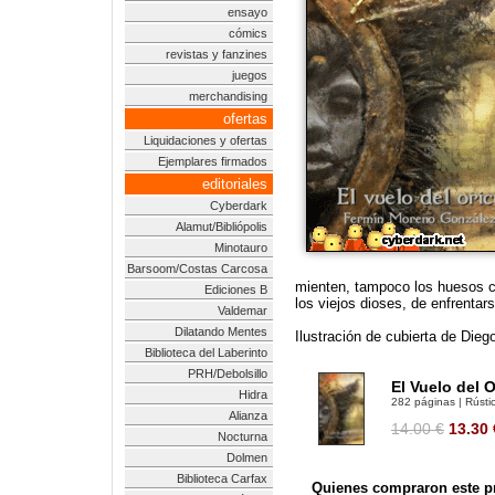
ensayo
cómics
revistas y fanzines
juegos
merchandising
ofertas
Liquidaciones y ofertas
Ejemplares firmados
editoriales
Cyberdark
Alamut/Bibliópolis
Minotauro
Barsoom/Costas Carcosa
mienten, tampoco los huesos c
Ediciones B
los viejos dioses, de enfrentar
Valdemar
Dilatando Mentes
Ilustración de cubierta de Die
Biblioteca del Laberinto
PRH/Debolsillo
El Vuelo del 
Hidra
282 páginas | Rústic
Alianza
14.00 €
13.30
Nocturna
Dolmen
Biblioteca Carfax
Quienes compraron este pr