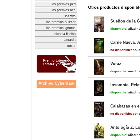
los premios pkd
Otros productos disponibl
los premios acc
los wfa
Sueños de la G
los premios pulitzer
los premios ignotus
disponible:
añadir a
ciencia ficción
fantasía
Carne Nueva. A
terror
no disponible:
solic
Premio Literario
Voraz
Xatafi-Cyberdark
disponible:
añadir a
Archivo Cyberdark
Insomnia. Rela
disponible:
añadir a
Calabazas en el
no disponible:
solic
Antología Z. L
disponible:
añadir a