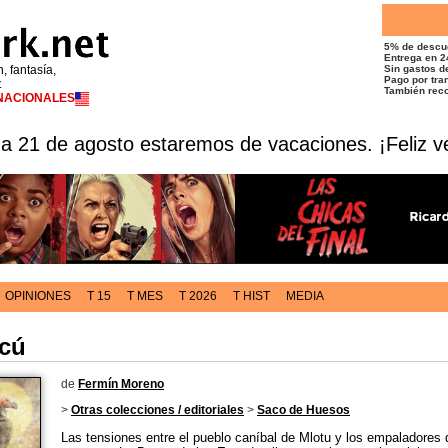
5% de descu
Entrega en 2
n, fantasía,
Sin gastos de
Pago por tran
t
También reco
RNACIONALES
 a 21 de agosto estaremos de vacaciones. ¡Feliz v
OPINIONES
T 15
T MES
T 2026
T HIST
MEDIA
icú
de
Fermín Moreno
>
Otras colecciones / editoriales
>
Saco de Huesos
Las tensiones entre el pueblo caníbal de Mlotu y los empaladores 