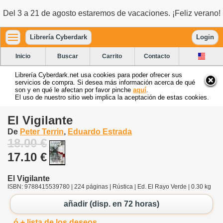
Del 3 a 21 de agosto estaremos de vacaciones. ¡Feliz verano!
Librería Cyberdark
Login
Inicio
Buscar
Carrito
Contacto
Librería Cyberdark.net usa cookies para poder ofrecer sus
servicios de compra. Si desea más información acerca de qué
son y en qué le afectan por favor pinche
aquí
.
El uso de nuestro sitio web implica la aceptación de estas cookies.
El Vigilante
De
Peter Terrin
,
Eduardo Estrada
18.00 €
17.10 €
El Vigilante
ISBN: 9788415539780 | 224 páginas | Rústica | Ed. El Rayo Verde | 0.30 kg
añadir (disp. en 72 horas)
ó + lista de los deseos