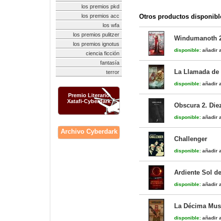
los premios pkd
los premios acc
Otros productos disponibl
los wfa
los premios pulitzer
Windumanoth 
los premios ignotus
disponible:
añadir a
ciencia ficción
fantasía
La Llamada de 
terror
disponible:
añadir a
Premio Literario
Xatafi-Cyberdark
Obscura 2. Die
disponible:
añadir a
Archivo Cyberdark
Challenger
disponible:
añadir a
Ardiente Sol de
disponible:
añadir a
La Décima Musa
disponible:
añadir a