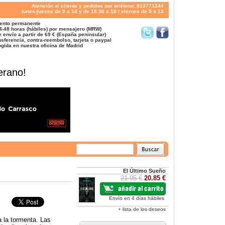
Atención al cliente y pedidos por teléfono: 913771344
lunes-jueves de 9 a 14 y de 15:30 a 18 / viernes de 9 a 13
ento permanente
4-48 horas (hábiles) por mensajero (MRW)
 envío a partir de 69 € (España peninsular)
sferencia, contra-reembolso, tarjeta o paypal
gida en nuestra oficina de Madrid
erano!
El Último Sueño
21.95 €
20.85 €
Envío en 4 días hábiles
+ lista de los deseos
a la tormenta. Las