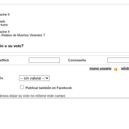
zine 6
Lado
l Humo
zine 4
s Relatos de Muertos Vivientes 7
ón o su voto?
e/Nick
Contraseña
nuevo usuario
pérd
ón
Publicar también en Facebook
 desea dejar su voto no rellene este campo