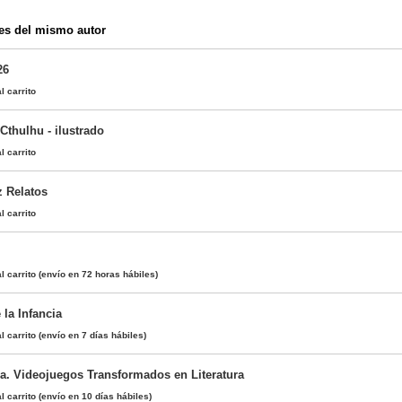
es del mismo autor
26
l carrito
Cthulhu - ilustrado
l carrito
z Relatos
l carrito
l carrito
(envío en 72 horas hábiles)
 la Infancia
l carrito
(envío en 7 días hábiles)
. Videojuegos Transformados en Literatura
l carrito
(envío en 10 días hábiles)