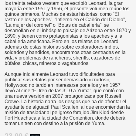
los treinta relatos western que escribió Leonard, la gran
mayoría entre 1951 y 1956, el presente volumen reúne los
quince primeros. Muchas de estas historias, como “El
rastro de los apaches”, “Infierno en el Cañón del Diablo”,
“La mujer del coronel” o “Botas de caballería”, se
desarrollan en el inhóspito paisaje de Arizona entre 1870 y
1890, y tienen como protagonistas a los apaches y a la
caballería americana. Pero en los relatos de Leonard,
además de estas historias sobre exploradores indios,
soldados y bandidos, encontramos otras centradas en la
vida y problemas de rancheros, sheriffs, cazadores de
búfalos, chicas, mineros o vagabundos.
Aunque inicialmente Leonard tuvo dificultades para
publicar sus relatos por ser demasiado «crudos»,
Hollywood no tardó en interesarse por ellos y en 1957
llevó al cine “El tren de las 3:10 a Yuma”, que contó con
una nueva versión en 2007 protagonizada por Russell
Crowe. La historia narra los riesgos que ha de afrontar el
ayudante de alguacil Paul Scallen, al que encomiendan la
misión de trasladar al peligroso forajido Jim Kidd desde
Fort Huachuca a la ciudad de Contention, donde deberá
tomar un tren con destino a la prisión de Yuma.
23.00 €