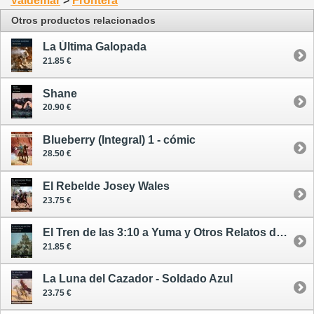
Valdemar
>
Frontera
Otros productos relacionados
La Última Galopada
21.85 €
Shane
20.90 €
Blueberry (Integral) 1 - cómic
28.50 €
El Rebelde Josey Wales
23.75 €
El Tren de las 3:10 a Yuma y Otros Relatos del Oeste
21.85 €
La Luna del Cazador - Soldado Azul
23.75 €