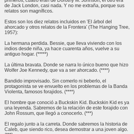
primeros, cuatro eran de Dorothy M. Johnson; el otro era
de Jack London, casi nada. Y no me extraña, porque sus
relatos son magníficos.
Estos son los diez relatos incluidos en 'El árbol del
ahorcado y otros relatos de la Frontera' (The Hanging Tree,
1957):
La hermana perdida. Bessie, que lleva viviendo con los
indios desde niña, ya hace cuarenta años, vuelve a su
antiguo hogar. (*****)
La última bravata. Donde se narra lo único bueno que hizo
Wolfer Joe Kennedy, que va a ser ahorcado. (****)
Bandido improvisado. Sin comerlo ni beberlo, el
protagonista se ve envuelto en los problemas de la Banda
Violenta, famosos forajidos. (****)
El hombre que conoció a Buckskin Kid. Buckskin Kid es ya
una leyenda. Sabremos de la relación de este forajido con
John Rossum, que llegó a conocerlo. (***)
El regalo junto a la carreta. Donde sabremos la historia de
Caleb, que siendo rico, desea demostrar a una joven algo.