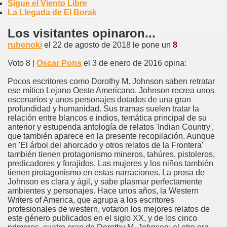
Sigue el Viento Libre
La Llegada de El Borak
Los visitantes opinaron...
rubenoki
el 22 de agosto de 2018 le pone un
8
Voto 8 |
Oscar Pons
el 3 de enero de 2016 opina:
Pocos escritores como Dorothy M. Johnson saben retratar
ese mítico Lejano Oeste Americano. Johnson recrea unos
escenarios y unos personajes dotados de una gran
profundidad y humanidad. Sus tramas suelen tratar la
relación entre blancos e indios, temática principal de su
anterior y estupenda antología de relatos 'Indian Country',
que también aparece en la presente recopilación. Aunque
en 'El árbol del ahorcado y otros relatos de la Frontera'
también tienen protagonismo mineros, tahúres, pistoleros,
predicadores y forajidos. Las mujeres y los niños también
tienen protagonismo en estas narraciones. La prosa de
Johnson es clara y ágil, y sabe plasmar perfectamente
ambientes y personajes. Hace unos años, la Western
Writers of America, que agrupa a los escritores
profesionales de western, votaron los mejores relatos de
este género publicados en el siglo XX, y de los cinco