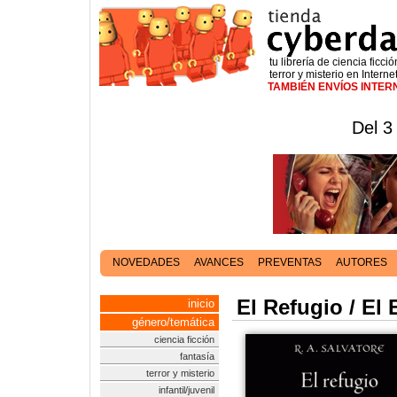
tu librería de ciencia ficció
terror y misterio en Interne
TAMBIÉN ENVÍOS INTE
Del 3
NOVEDADES
AVANCES
PREVENTAS
AUTORES
El Refugio / El 
inicio
género/temática
ciencia ficción
fantasía
terror y misterio
infantil/juvenil