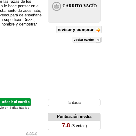
r las razas de los
so le hace pensar en el
ustamente de asesinato,
 preocupará de enseñarle
a superficie. Drizzt,
su nombre y demostrar
revisar y comprar
vaciar carrito
fantasía
vío en 4 días hábiles
Puntuación media
7.8
(8 votos)
6.95 €