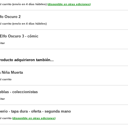
l carrito
(envío en 4 días hábiles)
(
disponible en otras ediciones
)
Elfo Oscuro 2
l carrito
(envío en 4 días hábiles)
 Elfo Oscuro 3 - cómic
itar
oducto adquirieron también...
a Niña Muerta
l carrito
blas - coleccionistas
itar
perio - tapa dura - oferta - segunda mano
l carrito
(
disponible en otras ediciones
)