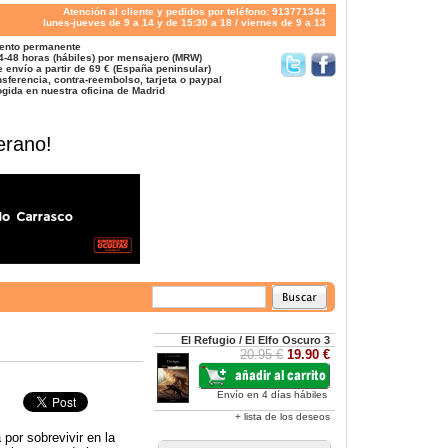
Atención al cliente y pedidos por teléfono: 913771344
lunes-jueves de 9 a 14 y de 15:30 a 18 / viernes de 9 a 13
ento permanente
4-48 horas (hábiles) por mensajero (MRW)
 envío a partir de 69 € (España peninsular)
sferencia, contra-reembolso, tarjeta o paypal
gida en nuestra oficina de Madrid
erano!
El Refugio / El Elfo Oscuro 3
20.95 €
19.90 €
Envío en 4 días hábiles
+ lista de los deseos
por sobrevivir en la