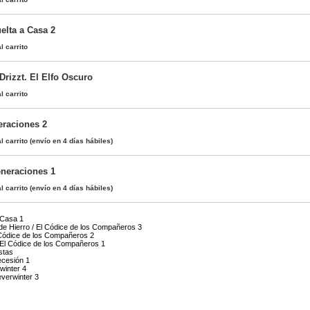
elta a Casa 2
l carrito
Drizzt. El Elfo Oscuro
l carrito
eraciones 2
l carrito
(envío en 4 días hábiles)
eneraciones 1
l carrito
(envío en 4 días hábiles)
 Casa 1
e Hierro / El Códice de los Compañeros 3
 Códice de los Compañeros 2
 El Códice de los Compañeros 1
stas
cesión 1
winter 4
verwinter 3