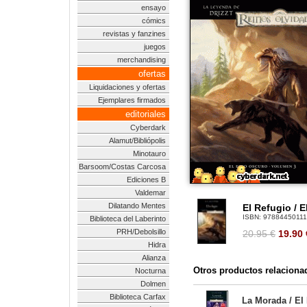
ensayo
cómics
revistas y fanzines
juegos
merchandising
ofertas
Liquidaciones y ofertas
Ejemplares firmados
editoriales
Cyberdark
Alamut/Bibliópolis
Minotauro
Barsoom/Costas Carcosa
Ediciones B
Valdemar
Dilatando Mentes
El Refugio / E
ISBN:
9788445011
Biblioteca del Laberinto
PRH/Debolsillo
20.95 €
19.90
Hidra
Alianza
Otros productos relaciona
Nocturna
Dolmen
Biblioteca Carfax
La Morada / El 