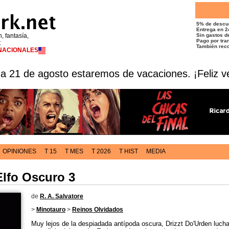
5% de descu
Entrega en 2
n, fantasía,
Sin gastos de
Pago por tran
t
También reco
RNACIONALES
 a 21 de agosto estaremos de vacaciones. ¡Feliz v
OPINIONES
T 15
T MES
T 2026
T HIST
MEDIA
Elfo Oscuro 3
de
R. A. Salvatore
>
Minotauro
>
Reinos Olvidados
Muy lejos de la despiadada antípoda oscura, Drizzt Do'Urden lucha 