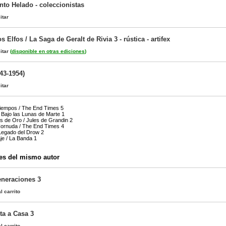
ento Helado - coleccionistas
itar
 Elfos / La Saga de Geralt de Rivia 3 - rústica - artifex
itar
(
disponible en otras ediciones
)
43-1954)
itar
 Tiempos / The End Times 5
 Bajo las Lunas de Marte 1
 de Oro / Jules de Grandin 2
Cornuda / The End Times 4
 Legado del Drow 2
je / La Banda 1
es del mismo autor
eneraciones 3
l carrito
ta a Casa 3
l carrito