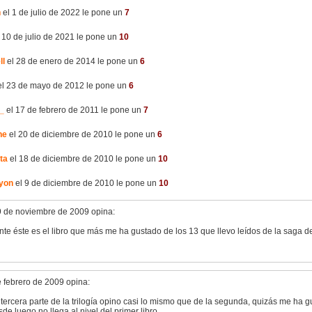
n
el 1 de julio de 2022 le pone un
7
 10 de julio de 2021 le pone un
10
ll
el 28 de enero de 2014 le pone un
6
l 23 de mayo de 2012 le pone un
6
_
el 17 de febrero de 2011 le pone un
7
he
el 20 de diciembre de 2010 le pone un
6
ta
el 18 de diciembre de 2010 le pone un
10
lyon
el 9 de diciembre de 2010 le pone un
10
9 de noviembre de 2009 opina:
te éste es el libro que más me ha gustado de los 13 que llevo leídos de la saga de
e febrero de 2009 opina:
 tercera parte de la trilogía opino casi lo mismo que de la segunda, quizás me ha 
de luego no llega al nivel del primer libro.