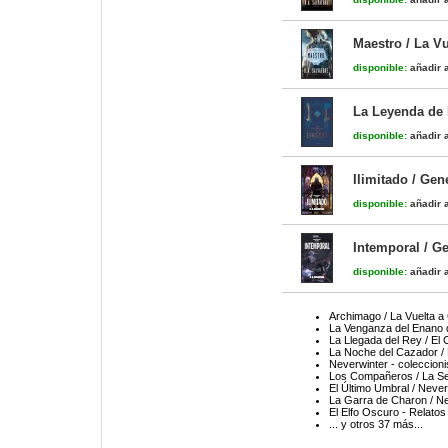
Maestro / La Vu
disponible:
añadir a
La Leyenda de 
disponible:
añadir a
Ilimitado / Gen
disponible:
añadir a
Intemporal / G
disponible:
añadir a
Archimago / La Vuelta a
La Venganza del Enano d
La Llegada del Rey / El
La Noche del Cazador /
Neverwinter - coleccioni
Los Compañeros / La Se
El Último Umbral / Never
La Garra de Charon / Ne
El Elfo Oscuro - Relatos
... y otros 37 más...