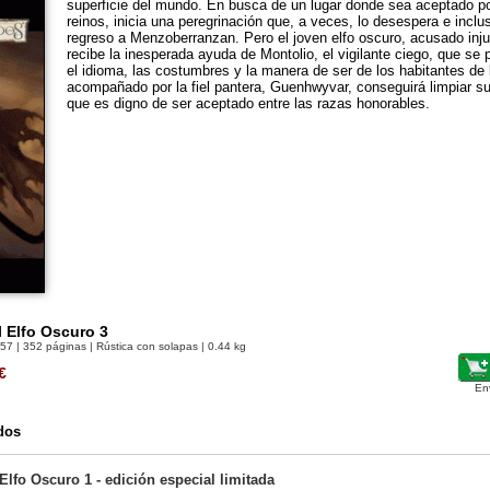
superficie del mundo. En busca de un lugar donde sea aceptado po
reinos, inicia una peregrinación que, a veces, lo desespera e inclu
regreso a Menzoberranzan. Pero el joven elfo oscuro, acusado inj
recibe la inesperada ayuda de Montolio, el vigilante ciego, que se
el idioma, las costumbres y la manera de ser de los habitantes de l
acompañado por la fiel pantera, Guenhwyvar, conseguirá limpiar 
que es digno de ser aceptado entre las razas honorables.
l Elfo Oscuro 3
157
| 352 páginas | Rústica con solapas | 0.44 kg
€
En
dos
Elfo Oscuro 1 - edición especial limitada