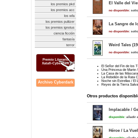
El Valle del Vi
los premios pkd
los premios acc
no disponible:
solic
los wfa
los premios pulitzer
La Sangre de los
los premios ignotus
no disponible:
solic
ciencia ficción
fantasía
Weird Tales (19
terror
no disponible:
solic
Premio Literario
Xatafi-Cyberdark
El Señor del Fin de los
Una Princesa de Marte /
La Casa de las Máscaras
La Rebelión de la Rata 
Noche sin Estrellas / El
Archivo Cyberdark
Reyes de la Tierra Salva
Otros productos disponibl
Implacable / G
disponible:
añadir a
Héroe / La Vuel
disponible:
añadir a