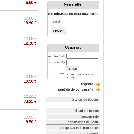
6.60 €
Newsletter
Suscríbase a nuestra newsletter
20.95 €
19.90 €
enviar
12.95 €
12.30 €
Usuarios
nombre/nick
contraseña
recordarme en este
20.95 €
equipo
19.90 €
registro
pérdida de contraseña
35.00 €
lista de los deseos
33.25 €
listado completo
seguimiento
10.00 €
9.50 €
condiciones de venta
preguntas más frecuentes
nosotros