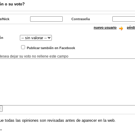
ón o su voto?
e/Nick
Contraseña
nuevo usuario
pérd
ón
Publicar también en Facebook
 desea dejar su voto no rellene este campo
ue todas las opiniones son revisadas antes de aparecer en la web.
..