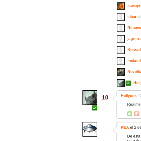
saway
eibar
el
Renove
jagren
e
Konrad
melact
Novelis
Hel
Hellyon
el 
10
Realmen
KEA
el 2 d
De esta
pero des