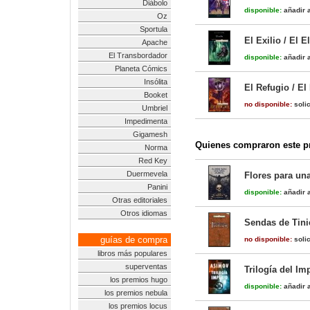
Diábolo
disponible:
añadir a
Oz
Sportula
El Exilio / El 
Apache
El Transbordador
disponible:
añadir a
Planeta Cómics
Insólita
El Refugio / El
Booket
no disponible:
solic
Umbriel
Impedimenta
Gigamesh
Quienes compraron este pr
Norma
Red Key
Duermevela
Flores para un
Panini
disponible:
añadir a
Otras editoriales
Otros idiomas
Sendas de Tinie
guías de compra
no disponible:
solic
libros más populares
superventas
Trilogía del Im
los premios hugo
disponible:
añadir a
los premios nebula
los premios locus