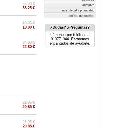
35.00 €
contacto
33.25 €
aviso legal y privacidad
política de cookies
18.95 €
18.00 €
¿Dudas? ¿Preguntas?
Llámenos por teléfono al
913771344. Estaremos
24.00 €
encantados de ayudarle.
22.80 €
21.95 €
20.85 €
21.95 €
20.85 €