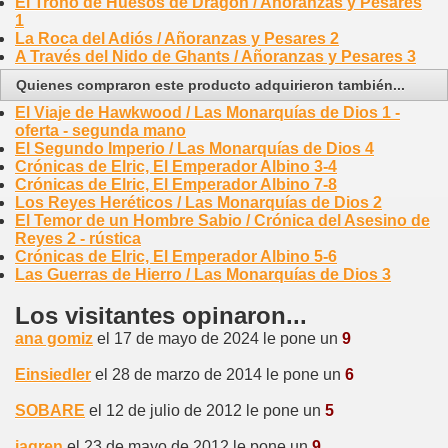
El Trono de Huesos de Dragón / Añoranzas y Pesares
1
La Roca del Adiós / Añoranzas y Pesares 2
A Través del Nido de Ghants / Añoranzas y Pesares 3
Quienes compraron este producto adquirieron también...
El Viaje de Hawkwood / Las Monarquías de Dios 1 -
oferta - segunda mano
El Segundo Imperio / Las Monarquías de Dios 4
Crónicas de Elric, El Emperador Albino 3-4
Crónicas de Elric, El Emperador Albino 7-8
Los Reyes Heréticos / Las Monarquías de Dios 2
El Temor de un Hombre Sabio / Crónica del Asesino de
Reyes 2 - rústica
Crónicas de Elric, El Emperador Albino 5-6
Las Guerras de Hierro / Las Monarquías de Dios 3
Los visitantes opinaron...
ana gomiz
el 17 de mayo de 2024 le pone un
9
Einsiedler
el 28 de marzo de 2014 le pone un
6
SOBARE
el 12 de julio de 2012 le pone un
5
jagren
el 23 de mayo de 2012 le pone un
9