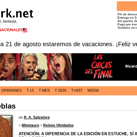
5% de descu
Entrega en 2
n, fantasía,
Sin gastos de
Pago por tran
t
También reco
RNACIONALES
 a 21 de agosto estaremos de vacaciones. ¡Feliz v
OPINIONES
T 15
T MES
T 2026
T HIST
MEDIA
eblas
de
R. A. Salvatore
>
Minotauro
>
Reinos Olvidados
ATENCIÓN: A DIFERENCIA DE LA EDICIÓN EN ESTUCHE, SÍ 