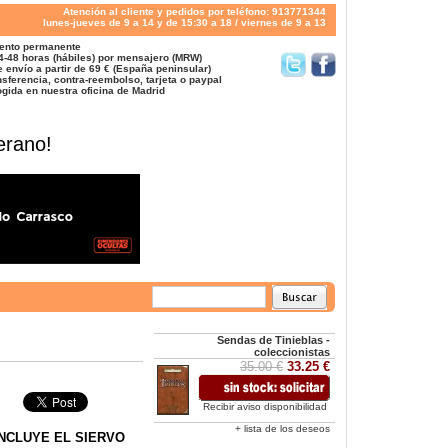
Atención al cliente y pedidos por teléfono: 913771344
lunes-jueves de 9 a 14 y de 15:30 a 18 / viernes de 9 a 13
ento permanente
4-48 horas (hábiles) por mensajero (MRW)
 envío a partir de 69 € (España peninsular)
sferencia, contra-reembolso, tarjeta o paypal
gida en nuestra oficina de Madrid
erano!
Sendas de Tinieblas -
coleccionistas
35.00 €
33.25 €
Recibir aviso disponibilidad
+ lista de los deseos
INCLUYE EL SIERVO