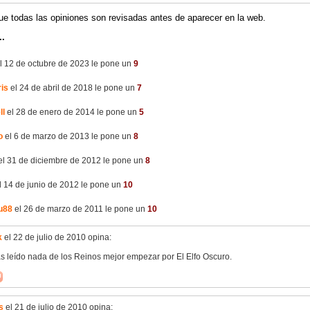
ue todas las opiniones son revisadas antes de aparecer en la web.
..
l 12 de octubre de 2023 le pone un
9
ris
el 24 de abril de 2018 le pone un
7
ll
el 28 de enero de 2014 le pone un
5
o
el 6 de marzo de 2013 le pone un
8
l 31 de diciembre de 2012 le pone un
8
l 14 de junio de 2012 le pone un
10
u88
el 26 de marzo de 2011 le pone un
10
k
el 22 de julio de 2010 opina:
as leído nada de los Reinos mejor empezar por El Elfo Oscuro.
s
el 21 de julio de 2010 opina: