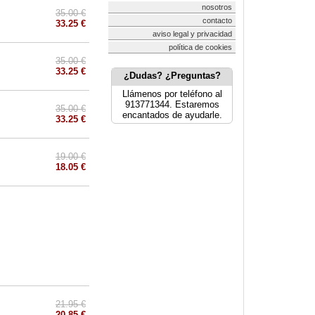
nosotros
35.00 €
contacto
33.25 €
aviso legal y privacidad
política de cookies
35.00 €
33.25 €
¿Dudas? ¿Preguntas?
Llámenos por teléfono al
913771344. Estaremos
35.00 €
encantados de ayudarle.
33.25 €
19.00 €
18.05 €
21.95 €
20.85 €