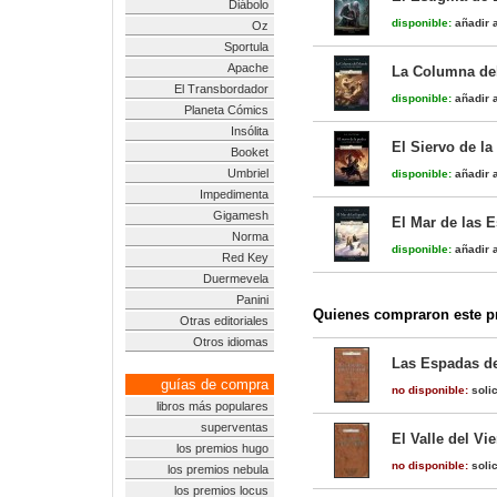
Diábolo
disponible:
añadir a
Oz
Sportula
Apache
La Columna del
El Transbordador
disponible:
añadir a
Planeta Cómics
Insólita
El Siervo de la
Booket
Umbriel
disponible:
añadir a
Impedimenta
Gigamesh
El Mar de las 
Norma
disponible:
añadir a
Red Key
Duermevela
Panini
Quienes compraron este pr
Otras editoriales
Otros idiomas
Las Espadas de
guías de compra
no disponible:
solic
libros más populares
superventas
El Valle del Vi
los premios hugo
no disponible:
solic
los premios nebula
los premios locus