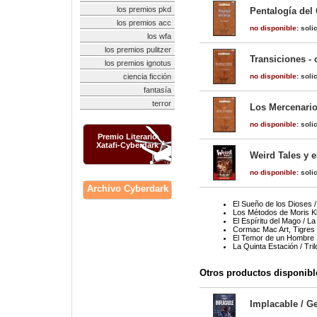
los premios pkd
Pentalogía del 
los premios acc
no disponible:
solic
los wfa
los premios pulitzer
Transiciones - 
los premios ignotus
ciencia ficción
no disponible:
solic
fantasía
terror
Los Mercenario
no disponible:
solic
Premio Literario
Xatafi-Cyberdark
Weird Tales y e
no disponible:
solic
Archivo Cyberdark
El Sueño de los Dioses 
Los Métodos de Moris K
El Espíritu del Mago / 
Cormac Mac Art, Tigres 
El Temor de un Hombre S
La Quinta Estación / Tri
Otros productos disponibl
Implacable / G