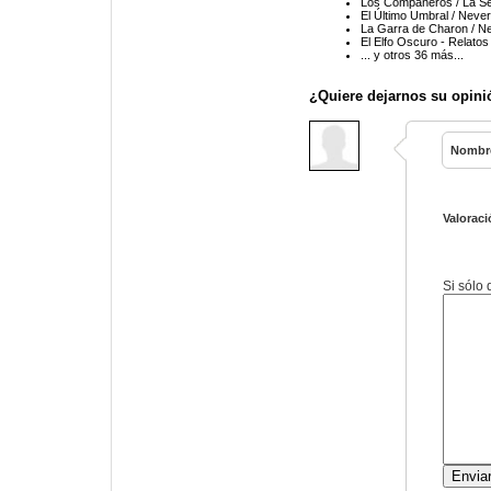
Los Compañeros / La Se
El Último Umbral / Never
La Garra de Charon / Ne
El Elfo Oscuro - Relatos
... y otros 36 más...
¿Quiere dejarnos su opini
Nombr
Valoraci
Si sólo