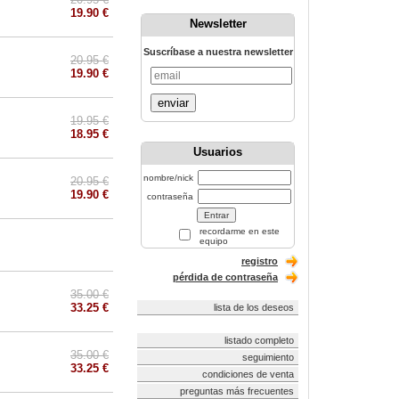
19.90 €
Newsletter
Suscríbase a nuestra newsletter
20.95 €
19.90 €
enviar
19.95 €
18.95 €
Usuarios
nombre/nick
20.95 €
19.90 €
contraseña
recordarme en este
equipo
registro
pérdida de contraseña
35.00 €
33.25 €
lista de los deseos
listado completo
35.00 €
seguimiento
33.25 €
condiciones de venta
preguntas más frecuentes