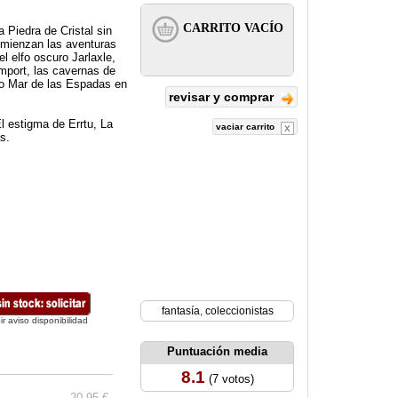
 Piedra de Cristal sin
omienzan las aventuras
el elfo oscuro Jarlaxle,
import, las cavernas de
so Mar de las Espadas en
revisar y comprar
l estigma de Errtu, La
vaciar carrito
s.
fantasía
,
coleccionistas
ir aviso disponibilidad
Puntuación media
8.1
(7 votos)
20.95 €