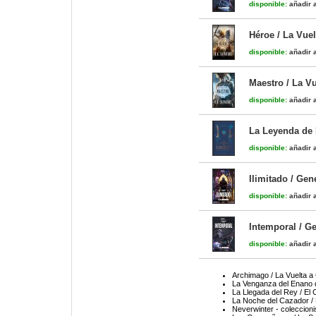
disponible:
añadir a
Héroe / La Vuel
disponible:
añadir a
Maestro / La Vu
disponible:
añadir a
La Leyenda de 
disponible:
añadir a
Ilimitado / Gen
disponible:
añadir a
Intemporal / G
disponible:
añadir a
Archimago / La Vuelta a
La Venganza del Enano d
La Llegada del Rey / El
La Noche del Cazador /
Neverwinter - coleccioni