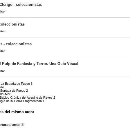
Clérigo - coleccionistas
itar
coleccionistas
itar
s - coleccionistas
itar
l Pulp de Fantasía y Terror. Una Guía Visual
itar
/ La Espada de Fuego 3
law
La Espada de Fuego 2
del Mar
abio / Crónica del Asesino de Reyes 2
logía de la Tierra Fragmentada 1
es del mismo autor
eneraciones 3