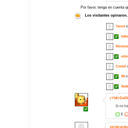
Por favor, tenga en cuenta q
Los visitantes opinaron.
Yaren
e
tula
Renove
anx
Conun
e
fill
e
dud
cYbErDaR
Si no h
1
sergicardu