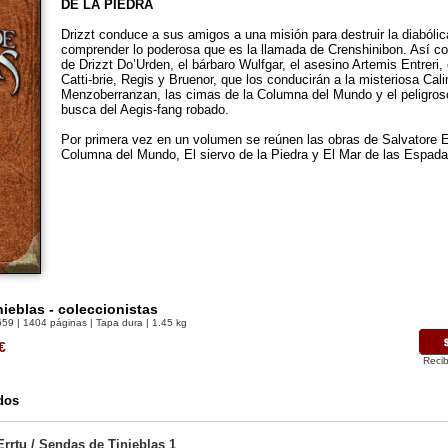
DE LA PIEDRA
Drizzt conduce a sus amigos a una misión para destruir la diabólica
comprender lo poderosa que es la llamada de Crenshinibon. Así c
de Drizzt Do’Urden, el bárbaro Wulfgar, el asesino Artemis Entreri, 
Catti-brie, Regis y Bruenor, que los conducirán a la misteriosa Cal
Menzoberranzan, las cimas de la Columna del Mundo y el peligro
busca del Aegis-fang robado.
Por primera vez en un volumen se reúnen las obras de Salvatore E
Columna del Mundo, El siervo de la Piedra y El Mar de las Espada
ieblas - coleccionistas
659
| 1404 páginas | Tapa dura | 1.45 kg
€
Recib
dos
rrtu / Sendas de Tinieblas 1