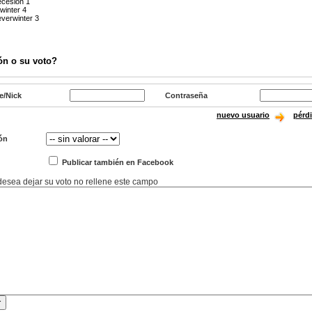
cesión 1
winter 4
verwinter 3
ón o su voto?
e/Nick
Contraseña
nuevo usuario
pérd
ón
Publicar también en Facebook
 desea dejar su voto no rellene este campo