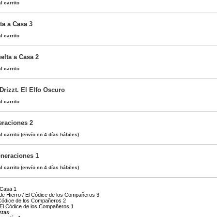
l carrito
ta a Casa 3
l carrito
elta a Casa 2
l carrito
Drizzt. El Elfo Oscuro
l carrito
eraciones 2
l carrito
(envío en 4 días hábiles)
eneraciones 1
l carrito
(envío en 4 días hábiles)
 Casa 1
e Hierro / El Códice de los Compañeros 3
 Códice de los Compañeros 2
 El Códice de los Compañeros 1
stas