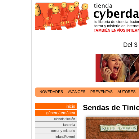
tu librería de ciencia ficció
terror y misterio en Interne
TAMBIÉN ENVÍOS INTE
Del 3
NOVEDADES
AVANCES
PREVENTAS
AUTORES
Sendas de Tini
inicio
género/temática
ciencia ficción
fantasía
terror y misterio
infantil/juvenil