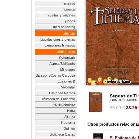
ensayo
cómics
revistas y fanzines
juegos
merchandising
ofertas
Liquidaciones y ofertas
Ejemplares firmados
editoriales
Cyberdark
Alamut/Bibliópolis
Minotauro
Barsoom/Costas Carcosa
Ediciones B
Valdemar
Dilatando Mentes
Sendas de Tin
Biblioteca del Laberinto
ISBN:
9788448037
PRH/Debolsillo
35.00 €
33.25
Hidra
Alianza
Nocturna
Otros productos relaciona
Dolmen
Biblioteca Carfax
El Estigma de E