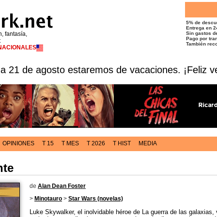
5% de descu
Entrega en 2
n, fantasía,
Sin gastos de
Pago por tran
t
También reco
RNACIONALES
 a 21 de agosto estaremos de vacaciones. ¡Feliz v
OPINIONES
T 15
T MES
T 2026
T HIST
MEDIA
nte
de
Alan Dean Foster
>
Minotauro
>
Star Wars (novelas)
Luke Skywalker, el inolvidable héroe de La guerra de las galaxias, 