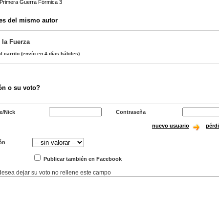
a Primera Guerra Fórmica 3
es del mismo autor
 la Fuerza
l carrito
(envío en 4 días hábiles)
ón o su voto?
e/Nick
Contraseña
nuevo usuario
pérd
ón
Publicar también en Facebook
 desea dejar su voto no rellene este campo