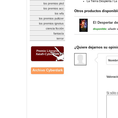
La Tierra Despierta / L
los premios pkd
los premios acc
Otros productos disponibl
los wfa
los premios pulitzer
El Despertar de
los premios ignotus
ciencia ficción
disponible:
añadir a
fantasía
terror
¿Quiere dejarnos su opini
Premio Literario
Xatafi-Cyberdark
Nombr
Archivo Cyberdark
Valoraci
Si sólo