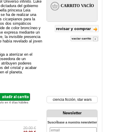
l Universo infinito. Luke
 dictadura del gobierno
ella princesa Leia
 se ha de realizar una
s cicarpianos para la
los dos simpáticos
de de color broncíneo y
revisar y comprar
 se expresa mediante un
, la invisible presencia
vaciar carrito
e había revelado al joven
ga a aterrizar en el
poseedora de un
e atribuyen poderes
s del cristal y acabar
en el planeta.
ciencia ficción
,
star wars
vío en 4 días hábiles
Newsletter
Suscríbase a nuestra newsletter
20.00 €