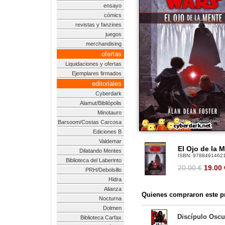
ensayo
cómics
revistas y fanzines
juegos
merchandising
ofertas
Liquidaciones y ofertas
Ejemplares firmados
editoriales
Cyberdark
Alamut/Bibliópolis
Minotauro
Barsoom/Costas Carcosa
Ediciones B
Valdemar
El Ojo de la 
Dilatando Mentes
ISBN:
9788491462
Biblioteca del Laberinto
20.00 €
19.00
PRH/Debolsillo
Hidra
Alianza
Quienes compraron este pr
Nocturna
Dolmen
Discípulo Oscu
Biblioteca Carfax