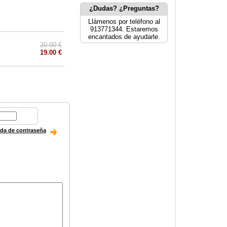
¿Dudas? ¿Preguntas?
Llámenos por teléfono al
913771344. Estaremos
encantados de ayudarle.
20.00 €
19.00 €
ida de contraseña