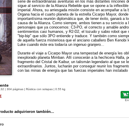
serie de extraordinarias aventuras en los más distantes rincones de
sigue al servicio de la Alianza Rebelde que se opone a la inflexible
imperial. Ahora, su arriesgada misión consiste en acompañar a la b
Organa hacia el cuarto planeta de la estrella Cicarpo Mayor, donde
importantísima reunión diplomática que, de tener éxito, ganará a lo
causa de la Alianza. Como siempre, ambos tienen a su servicio a 
personajes que ya conocemos: C3-PO, el correcto y amable androi
sentimientos casi humanos, y R2-D2, el tozudo y sabio robot que
"bip-bip" que sólo 3PO entiende y traduce. Y también como siempre
de aquella fuerza misteriosa que el anciano caballero Ben Kenobi l
Luke cuando éste era todavía un ingenuo granjero...
Durante el viaje a Cicarpo Mayor una tempestad de energía les obli
inexplorado planeta Mimban. Allí conocerán a la hechicera Halla, 
fragmento del Cristal de Kaibur, un talismán legendario al que se l
extraordinarios. Juntos, lucharán por conseguir reunir los fragmento
con las minas de energía que las fuerzas imperiales han instalado 
Mente
132
| 304 páginas | Rústica con solapas | 0.55 kg
€
En
oducto adquirieron también...
ro