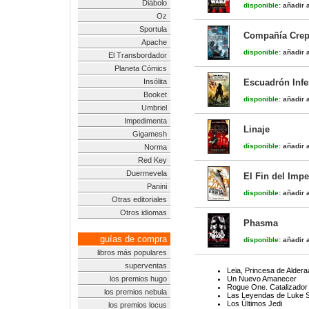
Diábolo
disponible:
añadir a
Oz
Sportula
Compañía Crepú
Apache
disponible:
añadir a
El Transbordador
Planeta Cómics
Insólita
Escuadrón Infer
Booket
disponible:
añadir a
Umbriel
Impedimenta
Linaje
Gigamesh
disponible:
añadir a
Norma
Red Key
Duermevela
El Fin del Imp
Panini
disponible:
añadir a
Otras editoriales
Otros idiomas
Phasma
guías de compra
disponible:
añadir a
libros más populares
superventas
Leia, Princesa de Alder
los premios hugo
Un Nuevo Amanecer
Rogue One. Catalizador
los premios nebula
Las Leyendas de Luke 
Los Últimos Jedi
los premios locus