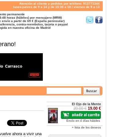
Atención al cliente y pedidos por teléfono: 913771344
lunes-jueves de 9 a 14 y de 15:30 a 18 / viernes de 9 a 13
ento permanente
4-48 horas (hábiles) por mensajero (MRW)
 envío a partir de 69 € (España peninsular)
sferencia, contra-reembolso, tarjeta o paypal
gida en nuestra oficina de Madrid
erano!
El Ojo de la Mente
20.00 €
19.00 €
Envío en 4 días hábiles
+ lista de los deseos
vuelve ahora a vivir una