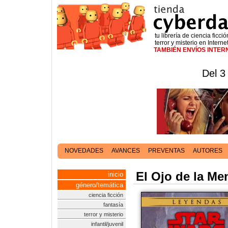
tu librería de ciencia ficció
terror y misterio en Interne
TAMBIÉN ENVÍOS INTE
Del 3
NOVEDADES
AVANCES
PREVENTAS
AUTORES
El Ojo de la Me
inicio
género/temática
ciencia ficción
fantasía
terror y misterio
infantil/juvenil