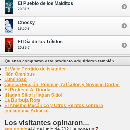
El Pueblo de los Malditos
20.81 €
Chocky
18.00 €
El Día de los Trífidos
20.85 €
Quienes compraron este producto adquirieron también...
El Valle Perdido de Iskander
Ilión Ómnibus
Luminoso
Ciencia Ficción. Poemas, Artículos y Novelas Cortas
El Profesor A. Donda
¡Hagan Sitio! ¡Hagan Sitio!
La Burbuja Rota
El Abismo Mecánico y Otros Relatos sobre la
Inteligencia Artificial
Los visitantes opinaron...
ana gomiz
el 4 de junio de 2021 le pone un
7