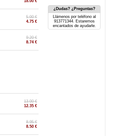
18.00 €
¿Dudas? ¿Preguntas?
Llámenos por teléfono al
5.00 €
913771344. Estaremos
4.75 €
encantados de ayudarle.
9.20 €
8.74 €
13.00 €
12.35 €
8.95 €
8.50 €