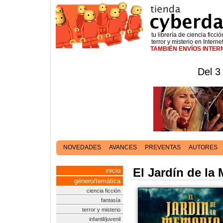
tu librería de ciencia ficció
terror y misterio en Interne
TAMBIÉN ENVÍOS INTE
Del 3
NOVEDADES
AVANCES
PREVENTAS
AUTORES
El Jardín de la
inicio
género/temática
ciencia ficción
fantasía
terror y misterio
infantil/juvenil