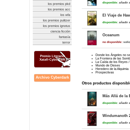
disponible:
añadir a
los premios pkd
los premios acc
los wfa
El Viaje de Ha
los premios pulitzer
disponible:
añadir a
los premios ignotus
ciencia ficción
Oceanum
fantasía
no disponible:
solic
terror
Donde los Ángeles no s
Premio Literario
La Frontera de las Som
Xatafi-Cyberdark
La Caída de los Reyes /
Mundo de Dioses
Heredero de la Alquimia
Prospectivas
Archivo Cyberdark
Otros productos disponibl
Más Allá de la 
disponible:
añadir a
Windumanoth 
disponible:
añadir a