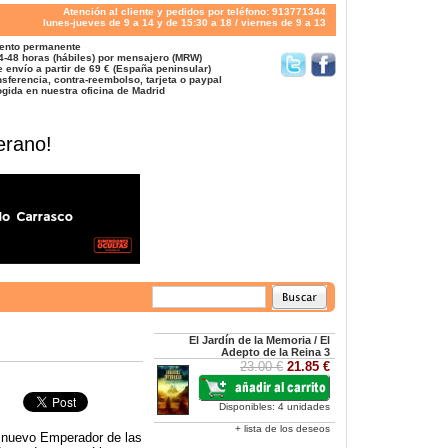
Atención al cliente y pedidos por teléfono: 913771344
lunes-jueves de 9 a 14 y de 15:30 a 18 / viernes de 9 a 13
ento permanente
4-48 horas (hábiles) por mensajero (MRW)
 envío a partir de 69 € (España peninsular)
sferencia, contra-reembolso, tarjeta o paypal
gida en nuestra oficina de Madrid
erano!
El Jardín de la Memoria / El
Adepto de la Reina 3
23.00 €
21.85 €
Disponibles: 4 unidades
+ lista de los deseos
l nuevo Emperador de las