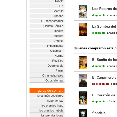
Diábolo
Oz
Los Rostros de
Sportula
disponible:
añadir a
Apache
El Transbordador
Planeta Cómics
La Sombra del 
Insólita
disponible:
añadir a
Booket
Umbriel
Impedimenta
Quienes compraron este pr
Gigamesh
Norma
El Sueño de lo
Red Key
Duermevela
disponible:
añadir a
Panini
Otras editoriales
El Carpintero y
Otros idiomas
no disponible:
solic
guías de compra
El Corazón de 
libros más populares
superventas
disponible:
añadir a
los premios hugo
los premios nebula
Sondela
los premios locus