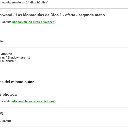
l carrito
(envío en 14 días hábiles)
wkwood / Las Monarquías de Dios 1 - oferta - segunda mano
l carrito
(
disponible en otras ediciones
)
itar
e Atreven
bras / Shadowmarch 1
 La Ribera 3
es del mismo autor
Biblioteca
l carrito
(
disponible en otras ediciones
)
23
l carrito