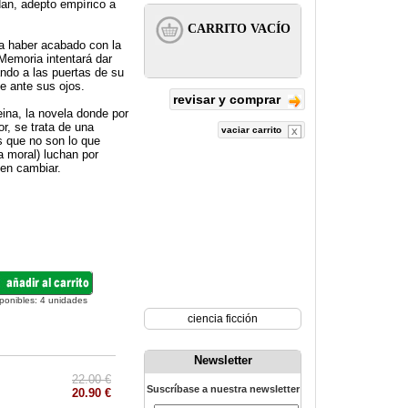
dan, adepto empírico a
a haber acabado con la
Memoria intentará dar
ando a las puertas de su
e ante sus ojos.
revisar y comprar
eina, la novela donde por
r, se trata de una
vaciar carrito
s que no son lo que
a moral) luchan por
en cambiar.
ponibles:
4
unidades
ciencia ficción
Newsletter
22.00 €
Suscríbase a nuestra newsletter
20.90 €