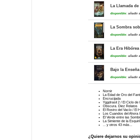
La Llamada de 
disponible:
añadir a
La Sombra sobr
disponible:
añadir a
La Era Hibórea
disponible:
añadir a
Bajo la Enseña
disponible:
añadir a
Nornir
La Edad de Oro del Fan
Encrucijada
Yggdrasil 2 / El Ciclo de
Obscura. Diez Relatos
El Rostro del Vacío / El
Los Cuandos del Ahora /
El Verde entre las Sombr
La Simiente de la Esquirl
... y otros 43 más...
¿Quiere dejarnos su opini