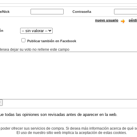
e/Nick
Contraseña
nuevo usuario
pérd
ón
Publicar también en Facebook
 desea dejar su voto no rellene este campo
ue todas las opiniones son revisadas antes de aparecer en la web.
 poder ofrecer sus servicios de compra. Si desea más información acerca de qué s
El uso de nuestro sitio web implica la aceptación de estas cookies.
© 2004-2026 cyberdark.net - todos los derechos reservados