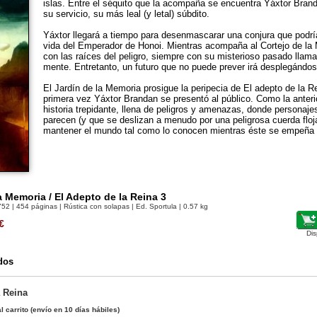
islas. Entre el séquito que la acompaña se encuentra Yáxtor Bran
su servicio, su más leal (y letal) súbdito.
Yáxtor llegará a tiempo para desenmascarar una conjura que podrí
vida del Emperador de Honoi. Mientras acompaña al Cortejo de la 
con las raíces del peligro, siempre con su misterioso pasado llam
mente. Entretanto, un futuro que no puede prever irá desplegándos
El Jardín de la Memoria prosigue la peripecia de El adepto de la R
primera vez Yáxtor Brandan se presentó al público. Como la anterio
historia trepidante, llena de peligros y amenazas, donde personaje
parecen (y que se deslizan a menudo por una peligrosa cuerda floj
mantener el mundo tal como lo conocen mientras éste se empeña 
a Memoria / El Adepto de la Reina 3
752
| 454 páginas | Rústica con solapas | Ed. Sportula | 0.57 kg
€
Dis
dos
a Reina
l carrito
(envío en 10 días hábiles)