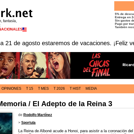
5% de descu
Entrega en 2
n, fantasía,
Sin gastos de
Pago por tran
t
También reco
RNACIONALES
 a 21 de agosto estaremos de vacaciones. ¡Feliz v
OPINIONES
T 15
T MES
T 2026
T HIST
MEDIA
 Memoria / El Adepto de la Reina 3
de
Rodolfo Martínez
>
Sportula
La Reina de Alboné acude a Honoi, para asistir a la coronación de