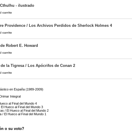
Cthulhu - ilustrado
l carrito
e Providence / Los Archivos Perdidos de Sherlock Holmes 4
l carrito
 de Robert E. Howard
l carrito
 de la Tigresa / Los Apócrifos de Conan 2
l carrito
tástico en España (1989-2009)
 Drimar Integral
 Hueco al Final del Mundo 4
 El Hueco al Final del Mundo 3
as / El Hueco al Final del Mundo 2
a / El Hueco al Final del Mundo 1
ón o su voto?