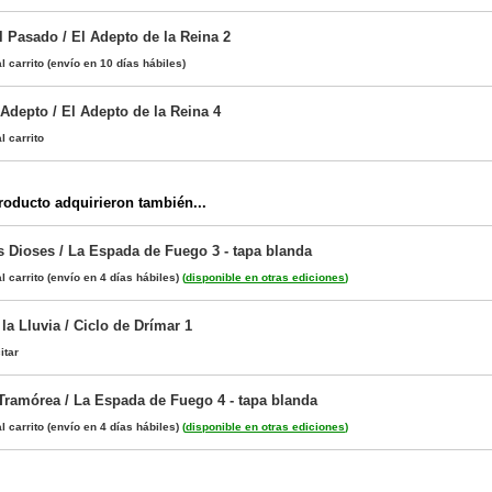
l Pasado / El Adepto de la Reina 2
l carrito
(envío en 10 días hábiles)
Adepto / El Adepto de la Reina 4
l carrito
oducto adquirieron también...
s Dioses / La Espada de Fuego 3 - tapa blanda
l carrito
(envío en 4 días hábiles)
(
disponible en otras ediciones
)
 la Lluvia / Ciclo de Drímar 1
itar
Tramórea / La Espada de Fuego 4 - tapa blanda
l carrito
(envío en 4 días hábiles)
(
disponible en otras ediciones
)