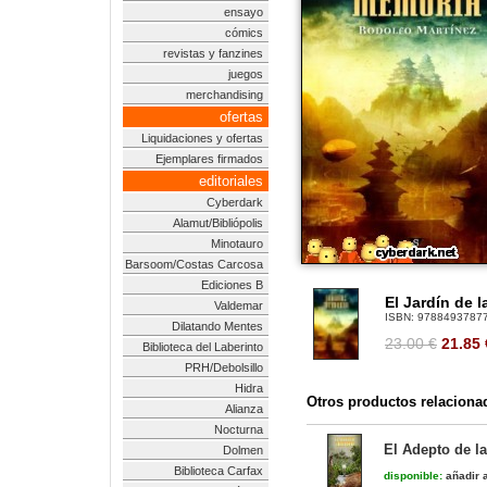
ensayo
cómics
revistas y fanzines
juegos
merchandising
ofertas
Liquidaciones y ofertas
Ejemplares firmados
editoriales
Cyberdark
Alamut/Bibliópolis
Minotauro
Barsoom/Costas Carcosa
Ediciones B
El Jardín de l
Valdemar
ISBN:
9788493787
Dilatando Mentes
23.00 €
21.85
Biblioteca del Laberinto
PRH/Debolsillo
Hidra
Otros productos relaciona
Alianza
Nocturna
El Adepto de l
Dolmen
Biblioteca Carfax
disponible:
añadir a