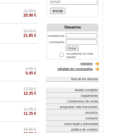
22.00 €
enviar
20.90 €
Usuarios
23.00 €
21.85 €
nombre/nick
contraseña
recordarme en este
equipo
registro
9.95 €
pérdida de contraseña
9.45 €
lista de los deseos
13.00 €
listado completo
12.35 €
seguimiento
condiciones de venta
preguntas más frecuentes
11.95 €
nosotros
11.35 €
contacto
aviso legal y privacidad
18.95 €
política de cookies