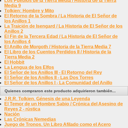
Los Pueblos de la Tierra Media / Historia de la Tierra
Media 9
Tolkien: Hombre y Mito
El Retorno de la Sombra / La Historia de El Señor de
los Anillos 1
La Traición de Isengard / La Historia de El Señor de los
Anillos 2
El Fin de la Tercera Edad / La Historia de El Señor de
los Anillos 4
El Anillo de Morgoth / Historia de la Tierra Media 7
El Libro de los Cuentos Perdidos II / Historia de la
Tierra Media 2
El Hobbit
La Lengua de los Elfos
El Señor de los Anillos III - El Retorno del Rey
El Señor de los Anillos II - Las Dos Torres
El Señor de los Anillos I - La Comunidad del Anillo
Quienes compraron este producto adquirieron también...
J.R.R. Tolkien. Génesis de una Leyenda
El Temor de un Hombre Sabio / Crónica del Asesino de
Reyes 2 - rústica
Nación
Las Crónicas Nemedias
Juego de Tronos. Un Libro Afilado como el Acero