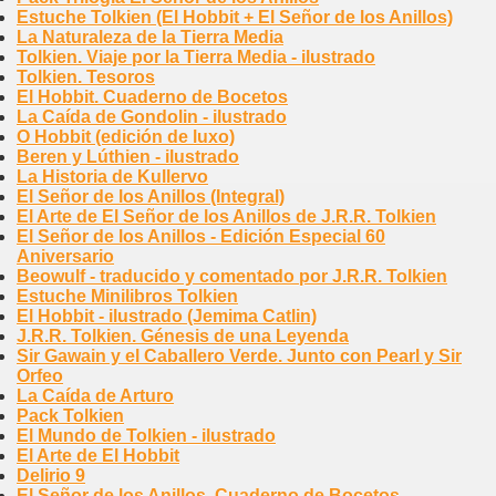
Estuche Tolkien (El Hobbit + El Señor de los Anillos)
La Naturaleza de la Tierra Media
Tolkien. Viaje por la Tierra Media - ilustrado
Tolkien. Tesoros
El Hobbit. Cuaderno de Bocetos
La Caída de Gondolin - ilustrado
O Hobbit (edición de luxo)
Beren y Lúthien - ilustrado
La Historia de Kullervo
El Señor de los Anillos (Integral)
El Arte de El Señor de los Anillos de J.R.R. Tolkien
El Señor de los Anillos - Edición Especial 60
Aniversario
Beowulf - traducido y comentado por J.R.R. Tolkien
Estuche Minilibros Tolkien
El Hobbit - ilustrado (Jemima Catlin)
J.R.R. Tolkien. Génesis de una Leyenda
Sir Gawain y el Caballero Verde. Junto con Pearl y Sir
Orfeo
La Caída de Arturo
Pack Tolkien
El Mundo de Tolkien - ilustrado
El Arte de El Hobbit
Delirio 9
El Señor de los Anillos. Cuaderno de Bocetos