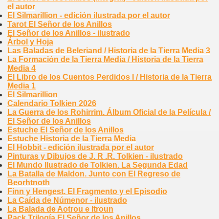
el autor
El Silmarillion - edición ilustrada por el autor
Tarot El Señor de los Anillos
El Señor de los Anillos - ilustrado
Árbol y Hoja
Las Baladas de Beleriand / Historia de la Tierra Media 3
La Formación de la Tierra Media / Historia de la Tierra
Media 4
El Libro de los Cuentos Perdidos I / Historia de la Tierra
Media 1
El Silmarillion
Calendario Tolkien 2026
La Guerra de los Rohirrim. Álbum Oficial de la Película /
El Señor de los Anillos
Estuche El Señor de los Anillos
Estuche Historia de la Tierra Media
El Hobbit - edición ilustrada por el autor
Pinturas y Dibujos de J. R .R. Tolkien - ilustrado
El Mundo Ilustrado de Tolkien. La Segunda Edad
La Batalla de Maldon. Junto con El Regreso de
Beorhtnoth
Finn y Hengest. El Fragmento y el Episodio
La Caída de Númenor - ilustrado
La Balada de Aotrou e Itroun
Pack Trilogía El Señor de los Anillos