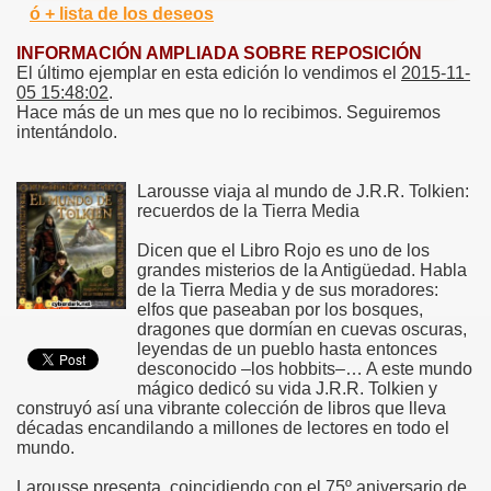
ó + lista de los deseos
INFORMACIÓN AMPLIADA SOBRE REPOSICIÓN
El último ejemplar en esta edición lo vendimos el
2015-11-
05 15:48:02
.
Hace más de un mes que no lo recibimos. Seguiremos
intentándolo.
Larousse viaja al mundo de J.R.R. Tolkien:
recuerdos de la Tierra Media
Dicen que el Libro Rojo es uno de los
grandes misterios de la Antigüedad. Habla
de la Tierra Media y de sus moradores:
elfos que paseaban por los bosques,
dragones que dormían en cuevas oscuras,
leyendas de un pueblo hasta entonces
desconocido –los hobbits–… A este mundo
mágico dedicó su vida J.R.R. Tolkien y
construyó así una vibrante colección de libros que lleva
décadas encandilando a millones de lectores en todo el
mundo.
Larousse presenta, coincidiendo con el 75º aniversario de