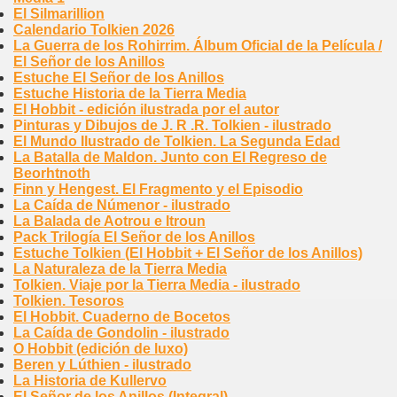
El Silmarillion
Calendario Tolkien 2026
La Guerra de los Rohirrim. Álbum Oficial de la Película /
El Señor de los Anillos
Estuche El Señor de los Anillos
Estuche Historia de la Tierra Media
El Hobbit - edición ilustrada por el autor
Pinturas y Dibujos de J. R .R. Tolkien - ilustrado
El Mundo Ilustrado de Tolkien. La Segunda Edad
La Batalla de Maldon. Junto con El Regreso de
Beorhtnoth
Finn y Hengest. El Fragmento y el Episodio
La Caída de Númenor - ilustrado
La Balada de Aotrou e Itroun
Pack Trilogía El Señor de los Anillos
Estuche Tolkien (El Hobbit + El Señor de los Anillos)
La Naturaleza de la Tierra Media
Tolkien. Viaje por la Tierra Media - ilustrado
Tolkien. Tesoros
El Hobbit. Cuaderno de Bocetos
La Caída de Gondolin - ilustrado
O Hobbit (edición de luxo)
Beren y Lúthien - ilustrado
La Historia de Kullervo
El Señor de los Anillos (Integral)