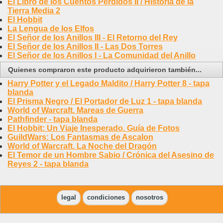
El Libro de los Cuentos Perdidos II / Historia de la
Tierra Media 2
El Hobbit
La Lengua de los Elfos
El Señor de los Anillos III - El Retorno del Rey
El Señor de los Anillos II - Las Dos Torres
El Señor de los Anillos I - La Comunidad del Anillo
Quienes compraron este producto adquirieron también...
Harry Potter y el Legado Maldito / Harry Potter 8 - tapa
blanda
El Prisma Negro / El Portador de Luz 1 - tapa blanda
World of Warcraft. Mareas de Guerra
Pathfinder - tapa blanda
El Hobbit: Un Viaje Inesperado. Guía de Fotos
GuildWars: Los Fantasmas de Ascalon
World of Warcraft. La Noche del Dragón
El Temor de un Hombre Sabio / Crónica del Asesino de
Reyes 2 - tapa blanda
legal
condiciones
nosotros