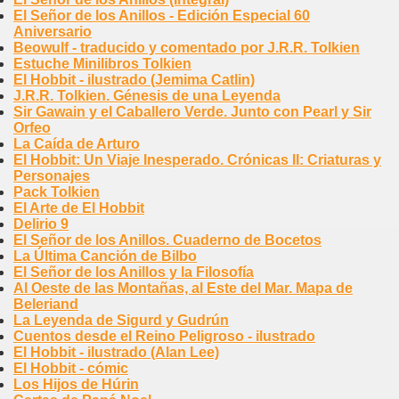
El Señor de los Anillos - Edición Especial 60
Aniversario
Beowulf - traducido y comentado por J.R.R. Tolkien
Estuche Minilibros Tolkien
El Hobbit - ilustrado (Jemima Catlin)
J.R.R. Tolkien. Génesis de una Leyenda
Sir Gawain y el Caballero Verde. Junto con Pearl y Sir
Orfeo
La Caída de Arturo
El Hobbit: Un Viaje Inesperado. Crónicas II: Criaturas y
Personajes
Pack Tolkien
El Arte de El Hobbit
Delirio 9
El Señor de los Anillos. Cuaderno de Bocetos
La Última Canción de Bilbo
El Señor de los Anillos y la Filosofía
Al Oeste de las Montañas, al Este del Mar. Mapa de
Beleriand
La Leyenda de Sigurd y Gudrún
Cuentos desde el Reino Peligroso - ilustrado
El Hobbit - ilustrado (Alan Lee)
El Hobbit - cómic
Los Hijos de Húrin