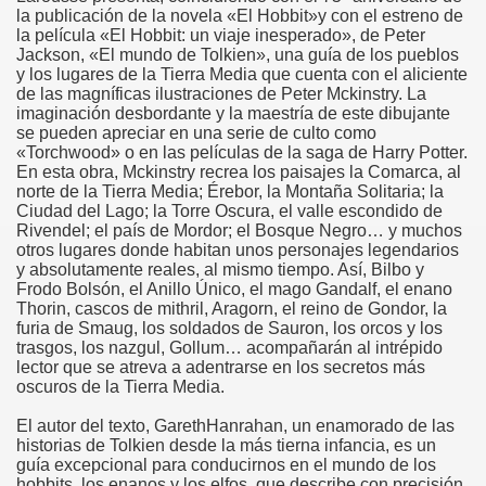
la publicación de la novela «El Hobbit»y con el estreno de
la película «El Hobbit: un viaje inesperado», de Peter
Jackson, «El mundo de Tolkien», una guía de los pueblos
y los lugares de la Tierra Media que cuenta con el aliciente
de las magníficas ilustraciones de Peter Mckinstry. La
imaginación desbordante y la maestría de este dibujante
se pueden apreciar en una serie de culto como
«Torchwood» o en las películas de la saga de Harry Potter.
En esta obra, Mckinstry recrea los paisajes la Comarca, al
norte de la Tierra Media; Érebor, la Montaña Solitaria; la
Ciudad del Lago; la Torre Oscura, el valle escondido de
Rivendel; el país de Mordor; el Bosque Negro… y muchos
otros lugares donde habitan unos personajes legendarios
y absolutamente reales, al mismo tiempo. Así, Bilbo y
Frodo Bolsón, el Anillo Único, el mago Gandalf, el enano
Thorin, cascos de mithril, Aragorn, el reino de Gondor, la
furia de Smaug, los soldados de Sauron, los orcos y los
trasgos, los nazgul, Gollum… acompañarán al intrépido
lector que se atreva a adentrarse en los secretos más
oscuros de la Tierra Media.
El autor del texto, GarethHanrahan, un enamorado de las
historias de Tolkien desde la más tierna infancia, es un
guía excepcional para conducirnos en el mundo de los
hobbits, los enanos y los elfos, que describe con precisión